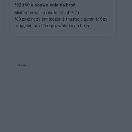
f92,f60 a pozwolenie na broń
Miałem w wieku około 15 lat f92 i
f60,zakonczyłem leczenie i tu moje pytanie; Czy
mogę się starać o pozwolenie na broń
Reklama: