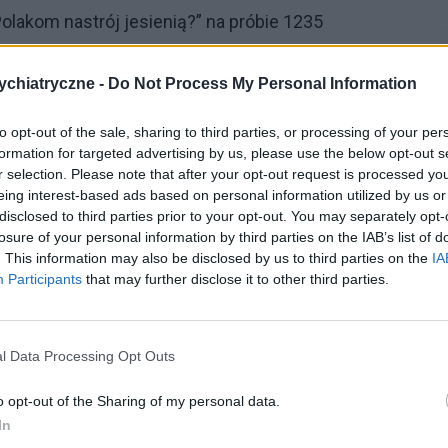
lakom nastrój jesienią?” na próbie 1235
anych odczuwa jesienne pogorszenie nastroju
chiatryczne -
Do Not Process My Personal Information
emal każdy znajduje sposób na poprawę swojego
e osób szuka aktywności, które pozwolą im
to opt-out of the sale, sharing to third parties, or processing of your per
zytywne strony tej pory roku. Ciepłe napoje,
formation for targeted advertising by us, please use the below opt-out s
r selection. Please note that after your opt-out request is processed y
cia stają się najczęściej wybieranymi formami
eing interest-based ads based on personal information utilized by us or
disclosed to third parties prior to your opt-out. You may separately opt-
losure of your personal information by third parties on the IAB’s list of
. This information may also be disclosed by us to third parties on the
IA
Participants
that may further disclose it to other third parties.
e okazję do wprowadzenia zmian i wykształcenia
ało, że jesień to dla nich czas na zdobywanie
l Data Processing Opt Outs
zainteresowań. Niektórzy decydują się na kursy
o opt-out of the Sharing of my personal data.
zyków czy zaangażowanie się w wolontariat, co
In
ale także w budowaniu pewności siebie i satysfakcji