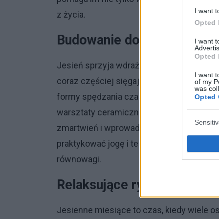
I want t
z życia.
Opted 
Budowanie dobrych nawy
I want 
Advertis
Opted 
Jesień sprzyja wdrażaniu nawyków, które
I want t
coraz częściej sięgają po techniki medyt
of my P
was col
formy spędzania czasu. 29% respondentów
Opted 
warsztaty ceramiczne, malowanie czy rę
Sensiti
zmartwień i wprowadzić spokój w życie. 
praktykować jogę i techniki relaksacyjne
równowagi.
Relaksujące rytuały
Jesienne miesiące to czas, kiedy wiele o