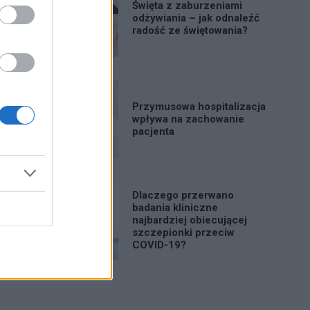
Święta z zaburzeniami
odżywiania – jak odnaleźć
radość ze świętowania?
Przymusowa hospitalizacja
wpływa na zachowanie
pacjenta
Dlaczego przerwano
badania kliniczne
najbardziej obiecującej
szczepionki przeciw
COVID-19?