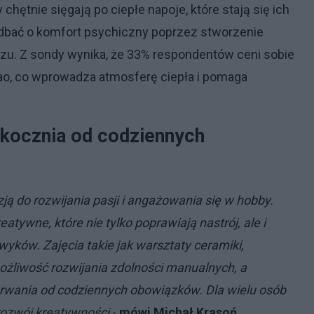
chętnie sięgają po ciepłe napoje, które stają się ich
ę dbać o komfort psychiczny poprzez stworzenie
zu. Z sondy wynika, że 33% respondentów ceni sobie
kao, co wprowadza atmosferę ciepła i pomaga
skocznia od codziennych
ją do rozwijania pasji i angażowania się w hobby.
eatywne, które nie tylko poprawiają nastrój, ale i
ków. Zajęcia takie jak warsztaty ceramiki,
możliwość rozwijania zdolności manualnych, a
derwania od codziennych obowiązków. Dla wielu osób
 rozwój kreatywności
-
mówi Michał Krasoń
.