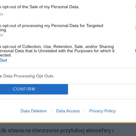
o opt-out of the Sale of my Personal Data.
In
ków
to opt-out of processing my Personal Data for Targeted
ing.
In
 wymagają skupienia i systematyczności. Polacy
o opt-out of Collection, Use, Retention, Sale, and/or Sharing
acyjne, regularne ćwiczenia fizyczne oraz kreatywne
ersonal Data that Is Unrelated with the Purposes for which it
lected.
 deklaruje, że uczestnictwo w zajęciach takich jak
Out
kodzieło pozwala im oderwać się od codziennych
ve Data Processing Opt Outs
Wiele osób zaczyna w tym okresie również regularnie
, co pozwala im na osiągnięcie wewnętrznej
CONFIRM
Data Deletion
Data Access
Privacy Policy
sób stawia na stworzenie przytulnej atmosfery i