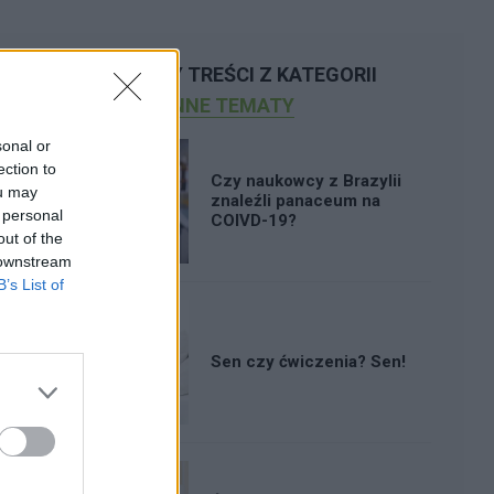
POLECAMY TREŚCI Z KATEGORII
INNE TEMATY
sonal or
ection to
Czy naukowcy z Brazylii
ou may
znaleźli panaceum na
 personal
COIVD-19?
out of the
 downstream
B’s List of
Sen czy ćwiczenia? Sen!