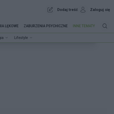
Dodaj treść
Zaloguj się
IA LĘKOWE
ZABURZENIA PSYCHICZNE
INNE TEMATY
ia
Lifestyle