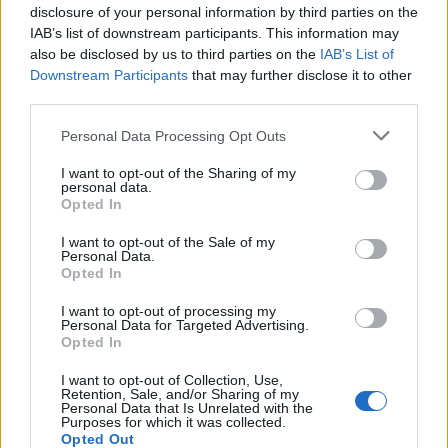
KATEGORII
INNE TEMATY
disclosure of your personal information by third parties on the
IAB’s list of downstream participants. This information may
also be disclosed by us to third parties on the
IAB’s List of
medforum
Downstream Participants
that may further disclose it to other
Forum:
Informacje portalowe
third parties.
Personal Data Processing Opt Outs
Chcemy poznać Twoją opinię!
I want to opt-out of the Sharing of my
Cześć! 🌟 Chcielibyśmy jako Redakcja Serwisu poznać
personal data.
Twoją opinię na temat tworzonych przez nas treści:
Opted In
newsów, porad i artykułów pochodzących spod pióra
lekarzy, a także copywriterów medycznych. ...
I want to opt-out of the Sale of my
Personal Data.
Opted In
I want to opt-out of processing my
SANTEE
Personal Data for Targeted Advertising.
Forum:
Informacje portalowe
Opted In
I want to opt-out of Collection, Use,
Retention, Sale, and/or Sharing of my
f92,f60 a pozwolenie na broń
Personal Data that Is Unrelated with the
Purposes for which it was collected.
Miałem w wieku około 15 lat f92 i f60,zakonczyłem
Opted Out