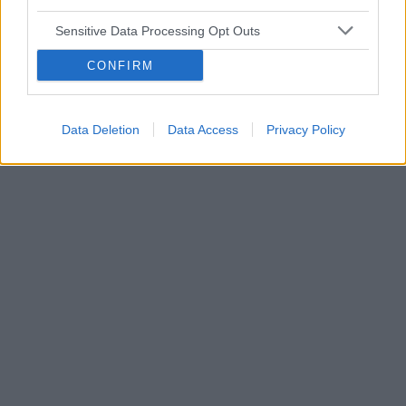
leczenie i tu moje pytanie; Czy mogę się starać o
pozwolenie na broń
Sensitive Data Processing Opt Outs
CONFIRM
Data Deletion
Data Access
Privacy Policy
Reklama: