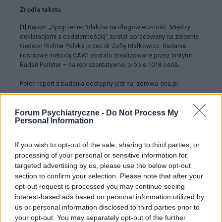
Źródła tekstu
[1] Raport „Spojrzenie Polaków na długowieczność. Między
deklaracjami a codziennością” został opracowany na zlecenie
Gedeon Richter Polska przez dr Zofię Małkowicz. Badanie
ilościowe metodą CAWI zostało zrealizowane przez Instytut
Badań Pollster – na reprezentatywnej próbie 1018 osób.
Pełen raport z badania dostępny jest na: zdrowa-ona.pl
Forum Psychiatryczne -
Do Not Process My
Personal Information
Treści i materiały zawarte w tym serwisie mają charakter
edukacyjno-informacyjny. Wydawca i redakcja serwisu nie ponosi
If you wish to opt-out of the sale, sharing to third parties, or
odpowiedzialności za efekty ich zastosowania. Przed
processing of your personal or sensitive information for
zastosowaniem porad i wskazówek zawartych w serwisie, należy
targeted advertising by us, please use the below opt-out
bezwzględnie skonsultować się z lekarzem.
section to confirm your selection. Please note that after your
opt-out request is processed you may continue seeing
interest-based ads based on personal information utilized by
us or personal information disclosed to third parties prior to
POWIĄZANE DYSKUSJE NA FORUM Z
your opt-out. You may separately opt-out of the further