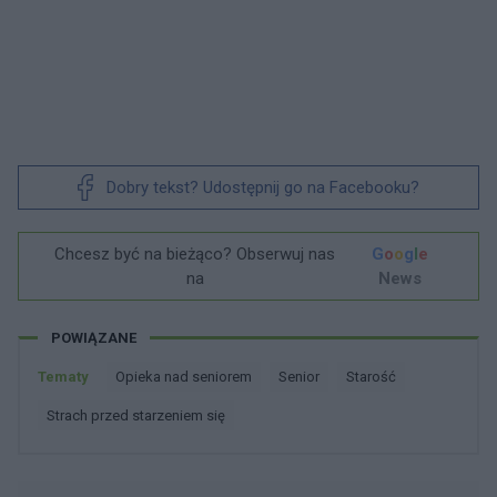
Dobry tekst? Udostępnij go na Facebooku?
Chcesz być na bieżąco? Obserwuj nas
G
o
o
g
l
e
na
News
POWIĄZANE
Tematy
Opieka nad seniorem
Senior
Starość
Strach przed starzeniem się