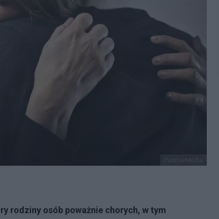
PantherMedia
óry rodziny osób poważnie chorych, w tym