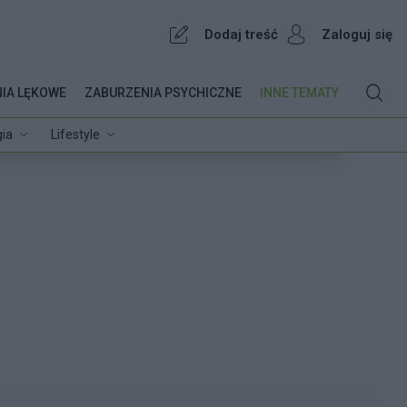
Dodaj treść
Zaloguj się
IA LĘKOWE
ZABURZENIA PSYCHICZNE
INNE TEMATY
ia
Lifestyle