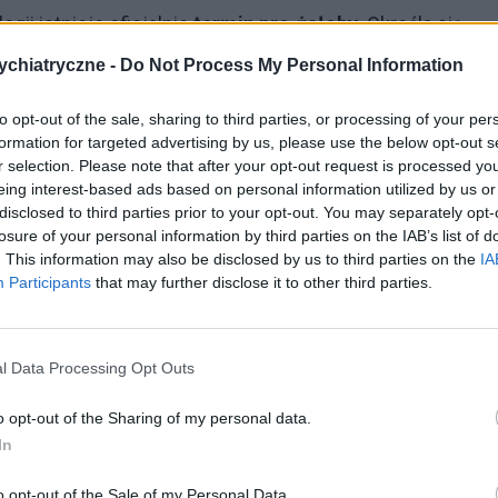
ii istnieje oficjalnie
termin pre-żałoby
. Określa się
go na nadchodzącą stratę bliskiej osoby
. To
chiatryczne -
Do Not Process My Personal Information
ącej utraty i próba adaptacji psychicznej do nowej i
to opt-out of the sale, sharing to third parties, or processing of your per
ego przetwarzania emocji. Jak podkreślają eksperci,
formation for targeted advertising by us, please use the below opt-out s
stępowania w kontekście przygotowania się do
r selection. Please note that after your opt-out request is processed y
eing interest-based ads based on personal information utilized by us or
disclosed to third parties prior to your opt-out. You may separately opt-
losure of your personal information by third parties on the IAB’s list of
ieloetapowe przeżywanie żałoby może być korzystne,
. This information may also be disclosed by us to third parties on the
IA
Participants
that may further disclose it to other third parties.
do nadchodzącej straty. Dla części ludzi może to
mierci bliskiej osoby
–
wyjaśnia
Joanna Bożek,
l Data Processing Opt Outs
ie żałoby jeszcze przed odejściem bliskiej osoby może
o opt-out of the Sharing of my personal data.
In
dczuwać poczucie winy, że przewiduje się stratę
tym, co się wydarzy. Niestety, ale może to się też
o opt-out of the Sale of my Personal Data.