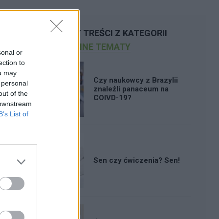
POLECAMY TREŚCI Z KATEGORII
INNE TEMATY
sonal or
ection to
ou may
Czy naukowcy z Brazylii
 personal
znaleźli panaceum na
out of the
COIVD-19?
 downstream
B’s List of
Sen czy ćwiczenia? Sen!