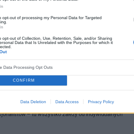
 spędzanym z pacjentem, bo często te emocje związane
In
pozwalają korzystać z tego czasu, który jeszcze mamy
to opt-out of processing my Personal Data for Targeted
ing.
In
o opt-out of Collection, Use, Retention, Sale, and/or Sharing
 można się przygotować
ersonal Data that Is Unrelated with the Purposes for which it
lected.
Out
 żałoby może być pomocne dla osób, które czują
ego do nadchodzącej straty.
ve Data Processing Opt Outs
na się spotkać w przypadku chorób
CONFIRM
stkach chorób przewlekłych
–
wyjaśnia Joanna
Data Deletion
Data Access
Privacy Policy
esjonalistów – tu wszystko zależy od indywidualnych