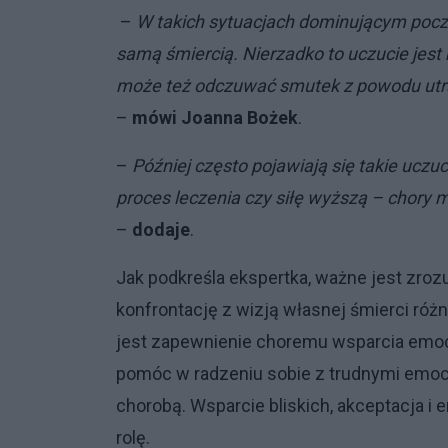
–
W takich sytuacjach dominującym poczu
samą śmiercią. Nierzadko to uczucie jest 
może też odczuwać smutek z powodu utrat
–
mówi
Joanna Bożek
.
–
Później często pojawiają się takie uczuci
proces leczenia czy siłę wyższą – chory 
–
dodaje
.
Jak podkreśla ekspertka, ważne jest zrozu
konfrontację z wizją własnej śmierci różn
jest zapewnienie choremu wsparcia emoc
pomóc w radzeniu sobie z trudnymi emocj
chorobą. Wsparcie bliskich, akceptacja i
rolę.