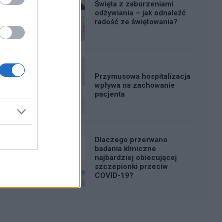
Święta z zaburzeniami
odżywiania – jak odnaleźć
radość ze świętowania?
Przymusowa hospitalizacja
wpływa na zachowanie
pacjenta
Dlaczego przerwano
badania kliniczne
najbardziej obiecującej
szczepionki przeciw
COVID-19?