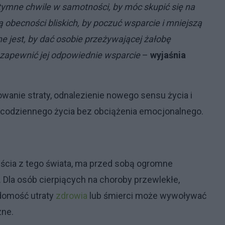
ntymne chwile w samotności, by móc skupić się na
ą obecności bliskich, by poczuć wsparcie i mniejszą
jest, by dać osobie przeżywającej żałobę
 zapewnić jej odpowiednie wsparcie
–
wyjaśnia
anie straty, odnalezienie nowego sensu życia i
 codziennego życia bez obciążenia emocjonalnego.
ejścia z tego świata, ma przed sobą ogromne
 Dla osób cierpiących na choroby przewlekłe,
adomość utraty
zdrowia
lub śmierci może wywoływać
zne.