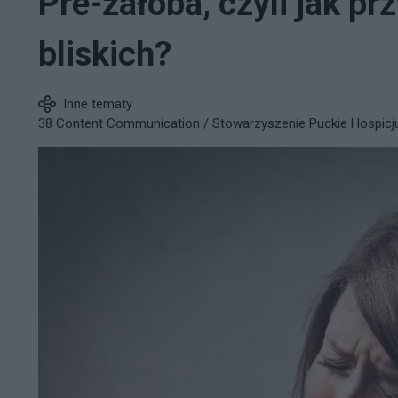
Pre-żałoba, czyli jak p
bliskich?
Inne tematy
38 Content Communication / Stowarzyszenie Puckie Hospic