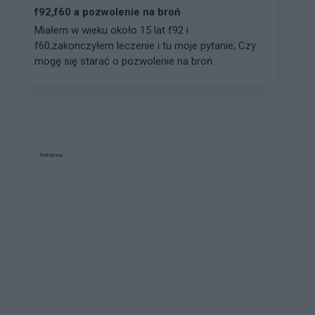
f92,f60 a pozwolenie na broń
Miałem w wieku około 15 lat f92 i
f60,zakonczyłem leczenie i tu moje pytanie; Czy
mogę się starać o pozwolenie na broń
Reklama: