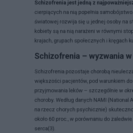
Schizofrenia jest jedną z najpoważniej
cierpiących na nią popełnia samobójstwo.
światowej rozwija się u jednej osoby na 
kobiety są na nią narażeni w równymi sto
krajach, grupach społecznych i kręgach k
Schizofrenia – wyzwania w
Schizofrenia pozostaje chorobą nieulecza
większości pacjentów, pod warunkiem dost
przyjmowania leków – szczególnie w okre
choroby. Według danych NAMI (National Al
na rzecz chorych psychicznie) skutecznoś
około 60 proc., w porównaniu do zaledwie
serca(3).