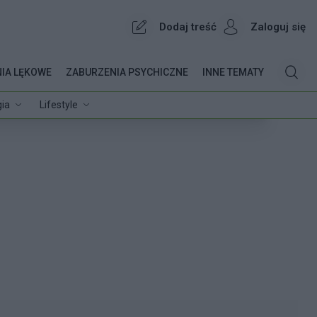
Dodaj treść
Zaloguj się
IA LĘKOWE
ZABURZENIA PSYCHICZNE
INNE TEMATY
ia
Lifestyle