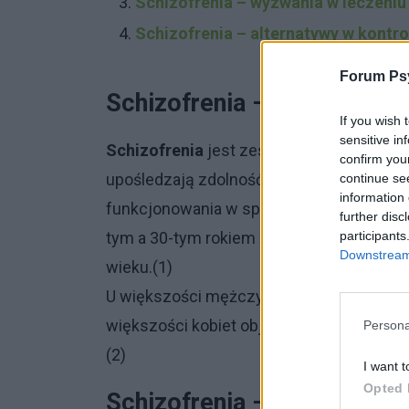
Schizofrenia – wyzwania w leczeniu
Schizofrenia – alternatywy w kontr
Forum Psy
Schizofrenia – definicja i 
If you wish 
sensitive in
Schizofrenia
jest zespołem biologicznyc
confirm you
upośledzają zdolność jasnego myślenia, 
continue se
information 
funkcjonowania w społeczeństwie. Zwykle
further disc
participants
tym a 30-tym rokiem życia, choć pierws
Downstream 
wieku.(1)
U większości mężczyzn choroba objawia s
większości kobiet objawy występują po r
Persona
(2)
I want t
Opted 
Schizofrenia – objawy