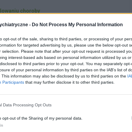
olowaniu choroby
chiatryczne -
Do Not Process My Personal Information
zapadalność
to opt-out of the sale, sharing to third parties, or processing of your per
formation for targeted advertising by us, please use the below opt-out s
h zaburzeń pracy mózgu, które poważnie
r selection. Please note that after your opt-out request is processed y
nawiązywania relacji z ludźmi oraz produktywnego
eing interest-based ads based on personal information utilized by us or
disclosed to third parties prior to your opt-out. You may separately opt-
 rozwija się w wieku dojrzewania lub pomiędzy 20-
losure of your personal information by third parties on the IAB’s list of
. This information may also be disclosed by us to third parties on the
IA
ze objawy mogą wystąpić również w późniejszym
Participants
that may further disclose it to other third parties.
ię w wieku pomiędzy 16 a 25 lat, natomiast u
az pierwszy pomiędzy 23-tym a 36-tym rokiem życia.
l Data Processing Opt Outs
o opt-out of the Sharing of my personal data.
In