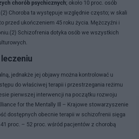
szych chorób psychicznych
; około 10 proc. osób
(2) Choroba ta występuje względnie często; w skali
sto przed ukończeniem 45 roku życia. Mężczyźni i
pniu.(2) Schizofrenia dotyka osób we wszystkich
ulturowych.
 leczeniu
lną, jednakże jej objawy można kontrolować u
ępu do właściwej terapii i przestrzegania reżimu
sie pierwszej interwencji na początku rozwoju
liance for the Mentally Ill – Krajowe stowarzyszenie
ć dostępnych obecnie terapii w schizofrenii sięga
 41 proc. – 52 proc. wśród pacjentów z chorobą