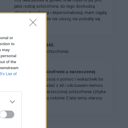
jakiś rodzaj schizofrenii, do tego dochodzą
objawy derealizacji i depersonalizacji, mam ciągłą
anhedonię, nic mnie nie cieszy, nie potrafię się
złości...
sonal or
ection to
chris12345
ou may
Forum:
Schizofrenia
 personal
out of the
 downstream
Podejrzenie schizofrenii u narzeczonej
B’s List of
Cześć, bardzo proszę o pomoc i wskazówki bo
już zaczynam opadać z sił i odczuwam niemoc.
Podejrzewam u narzeczonej schizofrenie (chyba
paranoidalną) w jej rodzinie 2 lata temu starszy
brat został zdi...