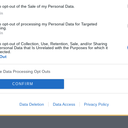
o opt-out of the Sale of my Personal Data.
trzy rodzaje:
In
to opt-out of processing my Personal Data for Targeted
onieważ można je opisać jako nienormalne
ing.
In
e pojawiają się "dodatkowo" w interakcji danej
o opt-out of Collection, Use, Retention, Sale, and/or Sharing
lucynacje
(omamy) i
urojenia
natury wizualnej lub
ersonal Data that Is Unrelated with the Purposes for which it
lected.
k, które nie istnieją).
Out
onieważ można je opisać jako "brakujące" zachowania
ve Data Processing Opt Outs
stępienie emocji, niezdolność do rozpoczęcia i
 mowy, wypowiedzi pozbawione treści oraz zanik
CONFIRM
ię to najczęściej splątaniem myśli i mowy oraz
Data Deletion
Data Access
Privacy Policy