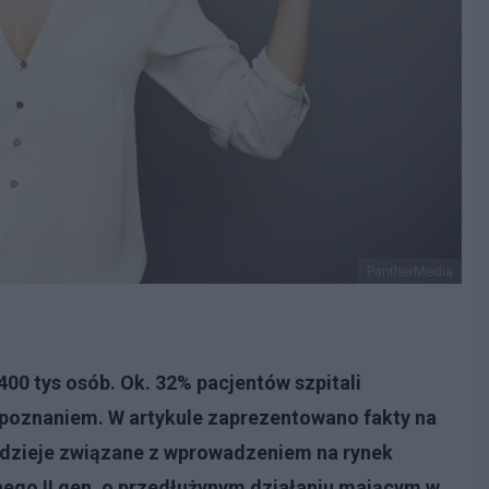
PantherMedia
400 tys osób. Ok. 32% pacjentów szpitali
zpoznaniem. W artykule zaprezentowano fakty na
nadzieje związane z wprowadzeniem na rynek
ego II gen. o przedłużynym działaniu mającym w