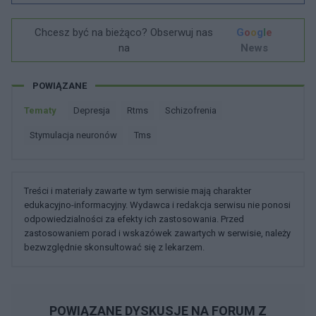
Chcesz być na bieżąco? Obserwuj nas
G
o
o
g
l
e
na
News
POWIĄZANE
Tematy
Depresja
Rtms
Schizofrenia
Stymulacja neuronów
Tms
Treści i materiały zawarte w tym serwisie mają charakter
edukacyjno-informacyjny. Wydawca i redakcja serwisu nie ponosi
odpowiedzialności za efekty ich zastosowania. Przed
zastosowaniem porad i wskazówek zawartych w serwisie, należy
bezwzględnie skonsultować się z lekarzem.
POWIĄZANE DYSKUSJE NA FORUM Z