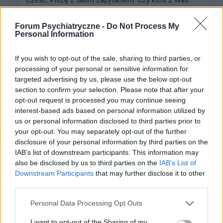
Cześć. Piszę z takim zapytaniem. Czy ktoś z Was
przerabiał może u psychoterapeuty swoje dzieciństwo
? A potem dorosłe życie ? Napiszę po krotce: Jako
Forum Psychiatryczne -
Do Not Process My
dziecko byłam bardzo porównywana do innych,
Personal Information
częst...
If you wish to opt-out of the sale, sharing to third parties, or
processing of your personal or sensitive information for
mike34
targeted advertising by us, please use the below opt-out
section to confirm your selection. Please note that after your
Forum:
Depresja
opt-out request is processed you may continue seeing
interest-based ads based on personal information utilized by
us or personal information disclosed to third parties prior to
Pytanie odnośnie dawki
your opt-out. You may separately opt-out of the further
Jeżeli jest tu ktoś kto się na tym zna to chciałbym się
disclosure of your personal information by third parties on the
dowiedzieć czy jest szansa, że 20 tabletek 10mg
IAB’s list of downstream participants. This information may
zolpidemu pomogłoby facetowi o wymiarach 1,84 m i
also be disclosed by us to third parties on the
IAB’s List of
ok. 135 kg permanentnie ewakuować się z tej p...
Downstream Participants
that may further disclose it to other
third parties.
Personal Data Processing Opt Outs
kingaaa89
Forum:
Kółko wsparcia psychicznego
I want to opt-out of the Sharing of my