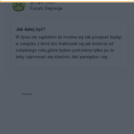
gregor1,2,3
Forum:
Depresja
Jak dalej żyć?
W życiu nie sądziłem że można się tak posypać będąc
w związku z kimś kto traktował cię jak śmiecia od
ostatniego roku,gdzie byłem potrzebny tylko po to
żeby zajmować się dziećmi, dać pieniądze i się ...
Reklama: