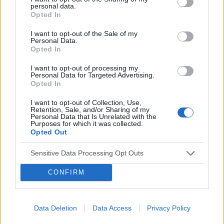
personal data.
Opted In
Rozmowa, jak ja zaczac? jak sie zmienic zeby
I want to opt-out of the Sale of my
wiecej gadac
Personal Data.
Opted In
Jak zacząć więcej mówić o sobie? Mój problem
polega na tym że wole słuchać innych niż mówić. Ale
I want to opt-out of processing my
zaczyna to być bardzo męczące, ponieważ np po
Personal Data for Targeted Advertising.
Opted In
świętach i wizytach rodzinnych, rodzina/rodzeństwo
podc...
I want to opt-out of Collection, Use,
Retention, Sale, and/or Sharing of my
Personal Data that Is Unrelated with the
Purposes for which it was collected.
Opted Out
nic_nie_warty 38
Forum:
Depresja
Sensitive Data Processing Opt Outs
CONFIRM
Nie mam sily
Cisza
Data Deletion
Data Access
Privacy Policy