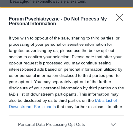
bezwzględnie skonsultować się z lekarzem.
Forum Psychiatryczne -
Do Not Process My
Personal Information
POWIĄZANE DYSKUSJE NA FORUM Z
KATEGORII
INNE TEMATY
If you wish to opt-out of the sale, sharing to third parties, or
processing of your personal or sensitive information for
targeted advertising by us, please use the below opt-out
medforum
section to confirm your selection. Please note that after your
Forum:
Informacje portalowe
opt-out request is processed you may continue seeing
interest-based ads based on personal information utilized by
us or personal information disclosed to third parties prior to
Chcemy poznać Twoją opinię!
your opt-out. You may separately opt-out of the further
Cześć! 🌟 Chcielibyśmy jako Redakcja Serwisu poznać
disclosure of your personal information by third parties on the
Twoją opinię na temat tworzonych przez nas treści:
IAB’s list of downstream participants. This information may
also be disclosed by us to third parties on the
IAB’s List of
newsów, porad i artykułów pochodzących spod pióra
Downstream Participants
that may further disclose it to other
lekarzy, a także copywriterów medycznych. ...
third parties.
Personal Data Processing Opt Outs
SANTEE