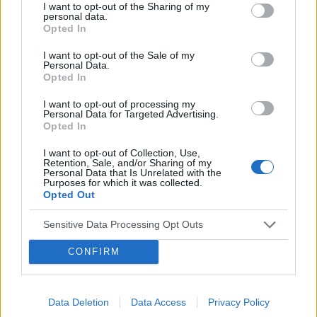
Forum:
Informacje portalowe
I want to opt-out of the Sharing of my
personal data.
Opted In
f92,f60 a pozwolenie na broń
I want to opt-out of the Sale of my
Personal Data.
Miałem w wieku około 15 lat f92 i f60,zakonczyłem
Opted In
leczenie i tu moje pytanie; Czy mogę się starać o
pozwolenie na broń
I want to opt-out of processing my
Personal Data for Targeted Advertising.
Opted In
I want to opt-out of Collection, Use,
Retention, Sale, and/or Sharing of my
Personal Data that Is Unrelated with the
Purposes for which it was collected.
Reklama:
Opted Out
Sensitive Data Processing Opt Outs
CONFIRM
Data Deletion
Data Access
Privacy Policy