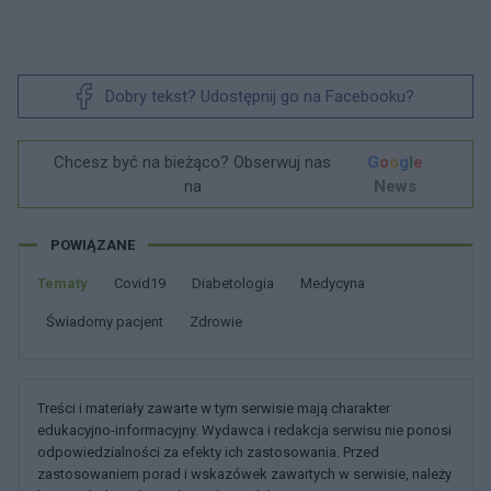
Dobry tekst? Udostępnij go na Facebooku?
Chcesz być na bieżąco? Obserwuj nas
G
o
o
g
l
e
na
News
POWIĄZANE
Tematy
Covid19
Diabetologia
Medycyna
świadomy pacjent
Zdrowie
Treści i materiały zawarte w tym serwisie mają charakter
edukacyjno-informacyjny. Wydawca i redakcja serwisu nie ponosi
odpowiedzialności za efekty ich zastosowania. Przed
zastosowaniem porad i wskazówek zawartych w serwisie, należy