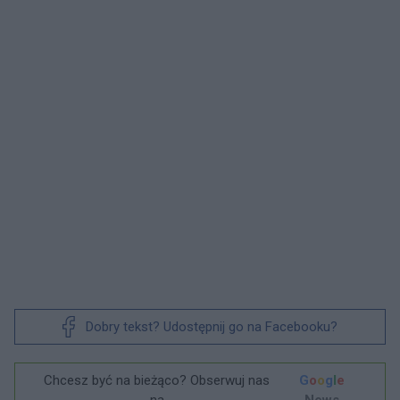
Dobry tekst? Udostępnij go na Facebooku?
Chcesz być na bieżąco? Obserwuj nas
G
o
o
g
l
e