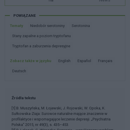
na
News
POWIĄZANE
Tematy
Niedobór serotoniny
Serotonina
Stany zapalne a poziom tryptofanu
Tryptofan a zaburzenia depresyjne
Zobacz także w języku
english
español
français
deutsch
Źródła tekstu
[1] B. Muszyńska, M. Łojewski, J. Rojowski, W. Opoka, K.
Sułkowska-Ziaja: Surowce naturalne mające znaczenie w
profilaktyce i wspomagające leczenie depresji. „Psychiatria
Polska” 2015, nr 49(3), s. 435–453.