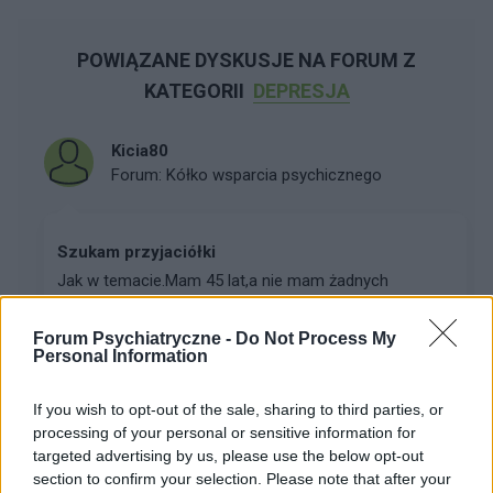
POWIĄZANE DYSKUSJE NA FORUM Z
KATEGORII
DEPRESJA
Kicia80
Forum:
Kółko wsparcia psychicznego
Szukam przyjaciółki
Jak w temacie.Mam 45 lat,a nie mam żadnych
przyjaciół.To pewnie przez moją chorobę.Szukam
przyjaciółki do pogaduszek o wszystkim,najlepiej z
Forum Psychiatryczne -
Do Not Process My
woj. lubuskiego,ale mogą też być inne okolice...
Personal Information
If you wish to opt-out of the sale, sharing to third parties, or
Gerogina48
processing of your personal or sensitive information for
Forum:
Psychoterapia
targeted advertising by us, please use the below opt-out
section to confirm your selection. Please note that after your