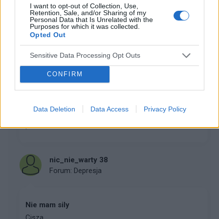
I want to opt-out of Collection, Use,
Retention, Sale, and/or Sharing of my
kingaaa89
Personal Data that Is Unrelated with the
Forum:
Kółko wsparcia psychicznego
Purposes for which it was collected.
Opted Out
Sensitive Data Processing Opt Outs
Rozmowa, jak ja zaczac? jak sie zmienic zeby
wiecej gadac
CONFIRM
Jak zacząć więcej mówić o sobie? Mój problem
polega na tym że wole słuchać innych niż mówić. Ale
zaczyna to być bardzo męczące, ponieważ np po
Data Deletion
Data Access
Privacy Policy
świętach i wizytach rodzinnych, rodzina/rodzeństwo
podc...
nic_nie_warty 38
Forum:
Depresja
Nie mam sily
Cisza