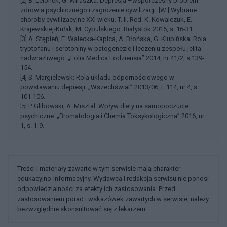
[2] B. Lelonek, G. Wiraszka: Depresja –współczesny problem
zdrowia psychicznego i zagrożenie cywilizacji. [W:] Wybrane
choroby cywilizacyjne XXI wieku. T. II. Red. K. Kowalczuk, E.
Krajewskiej-Kułak, M. Cybulskiego. Białystok 2016, s. 16-31.
[3] A. Stępień, E. Walecka-Kapica, A. Błońska, G. Klupińska: Rola
tryptofanu i serotoniny w patogenezie i leczeniu zespołu jelita
nadwrażliwego. „Folia Medica Lodziensia” 2014, nr 41/2, s.139-
154.
[4] S. Margielewsk: Rola układu odpornościowego w
powstawaniu depresji. „Wszechświat” 2013/06, t. 114, nr 4, s.
101-106.
[5] P. Glibowski, A. Misztal: Wpływ diety na samopoczucie
psychiczne. „Bromatologia i Chemia Toksykologiczna” 2016, nr
1, s. 1-9.
Treści i materiały zawarte w tym serwisie mają charakter
edukacyjno-informacyjny. Wydawca i redakcja serwisu nie ponosi
odpowiedzialności za efekty ich zastosowania. Przed
zastosowaniem porad i wskazówek zawartych w serwisie, należy
bezwzględnie skonsultować się z lekarzem.