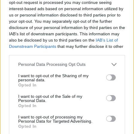
opt-out request is processed you may continue seeing
interest-based ads based on personal information utilized by
Terapia Systemowa
us or personal information disclosed to third parties prior to
Cześć. Piszę z takim zapytaniem. Czy ktoś z Was
your opt-out. You may separately opt-out of the further
przerabiał może u psychoterapeuty swoje dzieciństwo
disclosure of your personal information by third parties on the
? A potem dorosłe życie ? Napiszę po krotce: Jako
IAB’s list of downstream participants. This information may
dziecko byłam bardzo porównywana do innych,
also be disclosed by us to third parties on the
IAB’s List of
częst...
Downstream Participants
that may further disclose it to other
third parties.
Personal Data Processing Opt Outs
mike34
Forum:
Depresja
I want to opt-out of the Sharing of my
personal data.
Opted In
Pytanie odnośnie dawki
I want to opt-out of the Sale of my
Personal Data.
Jeżeli jest tu ktoś kto się na tym zna to chciałbym się
Opted In
dowiedzieć czy jest szansa, że 20 tabletek 10mg
zolpidemu pomogłoby facetowi o wymiarach 1,84 m i
I want to opt-out of processing my
ok. 135 kg permanentnie ewakuować się z tej p...
Personal Data for Targeted Advertising.
Opted In