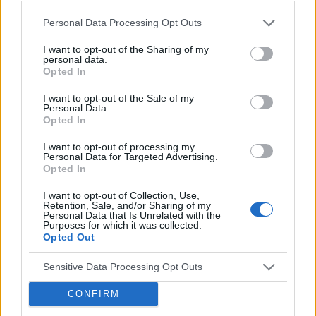
newsów, porad i artykułów pochodzących spod pióra
Personal Data Processing Opt Outs
lekarzy, a także copywriterów medycznych. ...
I want to opt-out of the Sharing of my
personal data.
Opted In
SANTEE
Forum:
Informacje portalowe
I want to opt-out of the Sale of my
Personal Data.
Opted In
f92,f60 a pozwolenie na broń
I want to opt-out of processing my
Personal Data for Targeted Advertising.
Miałem w wieku około 15 lat f92 i f60,zakonczyłem
Opted In
leczenie i tu moje pytanie; Czy mogę się starać o
pozwolenie na broń
I want to opt-out of Collection, Use,
Retention, Sale, and/or Sharing of my
Personal Data that Is Unrelated with the
Purposes for which it was collected.
Opted Out
Sensitive Data Processing Opt Outs
Reklama:
CONFIRM