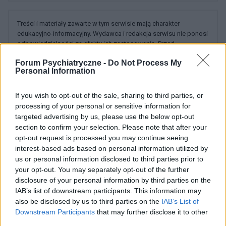
Treści i materiały zawarte w tym serwisie mają charakter
edukacyjno-informacyjny. Wydawca i redakcja serwisu nie ponosi
odpowiedzialności za efekty ich zastosowania. Przed
zastosowaniem porad i wskazówek zawartych w serwisie, należy
Forum Psychiatryczne -
Do Not Process My
bezwzględnie skonsultować się z lekarzem.
Personal Information
If you wish to opt-out of the sale, sharing to third parties, or
processing of your personal or sensitive information for
POWIĄZANE DYSKUSJE NA FORUM Z
targeted advertising by us, please use the below opt-out
KATEGORII
INNE TEMATY
section to confirm your selection. Please note that after your
opt-out request is processed you may continue seeing
interest-based ads based on personal information utilized by
medforum
us or personal information disclosed to third parties prior to
Forum:
Informacje portalowe
your opt-out. You may separately opt-out of the further
disclosure of your personal information by third parties on the
IAB’s list of downstream participants. This information may
Chcemy poznać Twoją opinię!
also be disclosed by us to third parties on the
IAB’s List of
Cześć! 🌟 Chcielibyśmy jako Redakcja Serwisu poznać
Downstream Participants
that may further disclose it to other
Twoją opinię na temat tworzonych przez nas treści:
third parties.