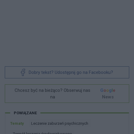
Dobry tekst? Udostępnij go na Facebooku?
Chcesz być na bieżąco? Obserwuj nas
G
o
o
g
l
e
na
News
POWIĄZANE
Tematy
Leczenie zaburzeń psychicznych
Zespół leczenia środowiskowego