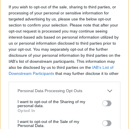
If you wish to opt-out of the sale, sharing to third parties, or
processing of your personal or sensitive information for
Chcemy poznać Twoją opinię!
targeted advertising by us, please use the below opt-out
Cześć! 🌟 Chcielibyśmy jako Redakcja Serwisu poznać
section to confirm your selection. Please note that after your
opt-out request is processed you may continue seeing
Twoją opinię na temat tworzonych przez nas treści:
interest-based ads based on personal information utilized by
newsów, porad i artykułów pochodzących spod pióra
us or personal information disclosed to third parties prior to
lekarzy, a także copywriterów medycznych. ...
your opt-out. You may separately opt-out of the further
disclosure of your personal information by third parties on the
IAB’s list of downstream participants. This information may
SANTEE
also be disclosed by us to third parties on the
IAB’s List of
Forum:
Informacje portalowe
Downstream Participants
that may further disclose it to other
third parties.
f92,f60 a pozwolenie na broń
Personal Data Processing Opt Outs
Miałem w wieku około 15 lat f92 i f60,zakonczyłem
I want to opt-out of the Sharing of my
leczenie i tu moje pytanie; Czy mogę się starać o
personal data.
Opted In
pozwolenie na broń
I want to opt-out of the Sale of my
Personal Data.