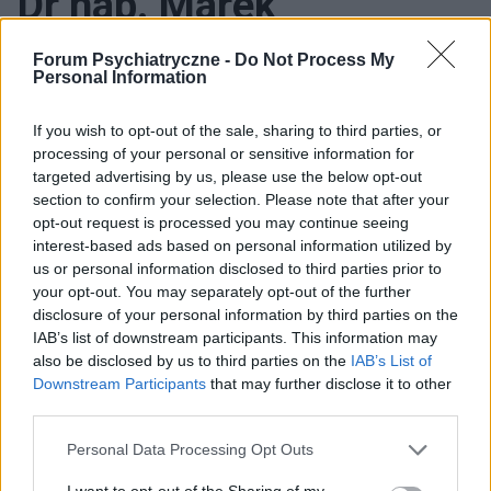
Dr hab. Marek
Krzystanek
Forum Psychiatryczne -
Do Not Process My
Personal Information
If you wish to opt-out of the sale, sharing to third parties, or
processing of your personal or sensitive information for
SPECJALIZACJE:
targeted advertising by us, please use the below opt-out
psychiatria
section to confirm your selection. Please note that after your
opt-out request is processed you may continue seeing
interest-based ads based on personal information utilized by
Publikacje autora:
us or personal information disclosed to third parties prior to
https://academic.microsoft.com/#/detail/2025057981?
your opt-out. You may separately opt-out of the further
relatedTo=2146538627
disclosure of your personal information by third parties on the
IAB’s list of downstream participants. This information may
https://nauka-polska.pl/#/profile/scientist?
also be disclosed by us to third parties on the
IAB’s List of
id=109912&_k=2qhs9k
Downstream Participants
that may further disclose it to other
https://www.ncbi.nlm.nih.gov/pubmed/?
third parties.
term=Krzystanek%20M%5BAuthor%5D&cauthor=true&ca
uthor_uid=29952270
Personal Data Processing Opt Outs
I want to opt-out of the Sharing of my