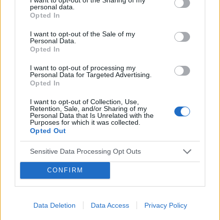
Treści dodane przez autora (13):
personal data.
Opted In
Alkoholizm – definicja, objawy, leczenie
Bezsenność – czym jest, przyczyny, leczenie
I want to opt-out of the Sale of my
Personal Data.
Czym jest alkoholizm?
Opted In
Lato i smutek. Czym jest depresja letnia?
I want to opt-out of processing my
Leki stosowane w zaburzeniach psychicznych
Personal Data for Targeted Advertising.
Opted In
Narkolepsja – co to jest, przyczyny, objawy
Otępienie w chorobie Alzheimera
I want to opt-out of Collection, Use,
Retention, Sale, and/or Sharing of my
Patogeneza dwubiegunowych zaburzeń afektywnych
Personal Data that Is Unrelated with the
Purposes for which it was collected.
Schizofrenia - rodzaje
Opted Out
Schizofrenia katatoniczna - przyczyny, objawy, diagnoza,
leczenie
Sensitive Data Processing Opt Outs
Uzależnienie od alkoholu
CONFIRM
Zaburzenia schizofreniczne - przyczyny, objawy,
diagnoza, leczenie
Zaburzenia schizofreniczne - rodzaje
Data Deletion
Data Access
Privacy Policy