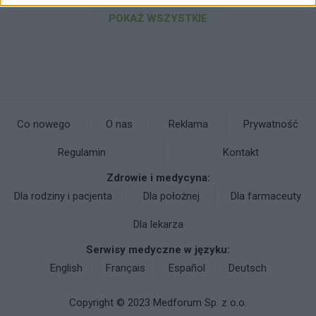
POKAŻ WSZYSTKIE
Co nowego
O nas
Reklama
Prywatność
Regulamin
Kontakt
Zdrowie i medycyna:
Dla rodziny i pacjenta
Dla położnej
Dla farmaceuty
Dla lekarza
Serwisy medyczne w języku:
English
Français
Español
Deutsch
Copyright © 2023 Medforum Sp. z o.o.