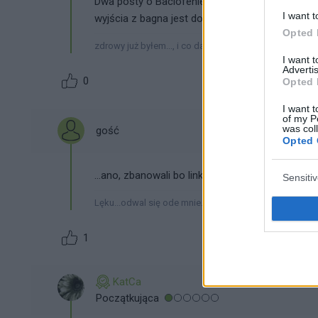
Dwa posty o Baclofenie zostały wycięte. Nie 
I want t
wyjścia z bagna jest dobry. A sposób świadomy 
Opted 
zdrowy już byłem..., i co dalej?. :-)
I want 
Advertis
0
Opted 
I want t
of my P
was col
gość
Opted 
...ano, zbanowali bo linki pewnie były, trzeba sw
Sensiti
Lęku...odwal się ode mnie.
1
KatCa
Początkująca