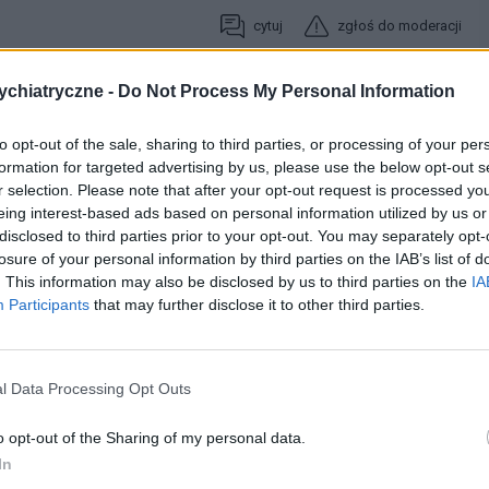
cytuj
zgłoś do moderacji
chiatryczne -
Do Not Process My Personal Information
29-09-2014, 15:36:41
to opt-out of the sale, sharing to third parties, or processing of your per
formation for targeted advertising by us, please use the below opt-out s
 w uzyskaniu uczucia- wstręt do alkoholu. W odpowiedniej
r selection. Please note that after your opt-out request is processed y
 brania. Na receptę jest prawie za darmo. Uzależnia w sensie,
eing interest-based ads based on personal information utilized by us or
enie jest b.nieprzyjemne. Nasi lekarze są zacofani, ze tego leku
disclosed to third parties prior to your opt-out. You may separately opt-
losure of your personal information by third parties on the IAB’s list of
. This information may also be disclosed by us to third parties on the
IA
Participants
that may further disclose it to other third parties.
cytuj
zgłoś do moderacji
l Data Processing Opt Outs
02-10-2014, 06:39:01
o opt-out of the Sharing of my personal data.
In