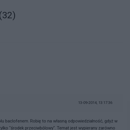
(32)
13-09-2014, 13:17:36
lu baclofenem. Robię to na własną odpowiedzialność, gdyż w
o tylko "środek przeciwbólowy". Temat jest wypierany zarówno