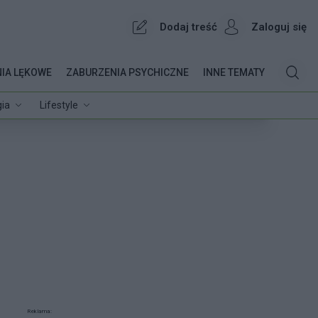
Dodaj treść
Zaloguj się
IA LĘKOWE
ZABURZENIA PSYCHICZNE
INNE TEMATY
ia
Lifestyle
Reklama: