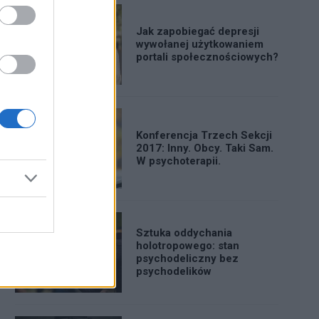
Jak zapobiegać depresji
wywołanej użytkowaniem
portali społecznościowych?
Konferencja Trzech Sekcji
2017: Inny. Obcy. Taki Sam.
W psychoterapii.
Sztuka oddychania
holotropowego: stan
psychodeliczny bez
psychodelików