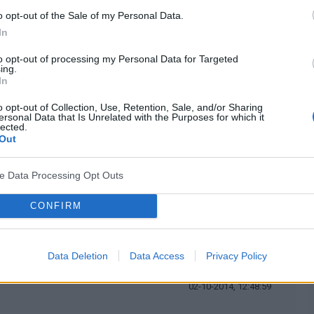
wolno podawać wyników badań naukowych?.
Każdy sposób
o opt-out of the Sale of my Personal Data.
najlepszy.
In
to opt-out of processing my Personal Data for Targeted
ing.
cytuj
zgłoś do moderacji
In
o opt-out of Collection, Use, Retention, Sale, and/or Sharing
ersonal Data that Is Unrelated with the Purposes for which it
lected.
02-10-2014, 06:49:11
Out
oimi słowami pisać, to nie zablokują.
ve Data Processing Opt Outs
CONFIRM
cytuj
zgłoś do moderacji
Data Deletion
Data Access
Privacy Policy
02-10-2014, 12:48:59