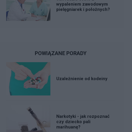
wypaleniem zawodowym
pielęgniarek i położnych?
POWIĄZANE PORADY
Uzależnienie od kodeiny
Narkotyki - jak rozpoznać
czy dziecko pali
marihuanę?