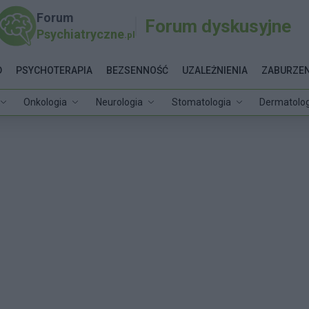
Forum
Forum dyskusyjne
Psychiatryczne
.pl
D
PSYCHOTERAPIA
BEZSENNOŚĆ
UZALEŻNIENIA
ZABURZEN
Onkologia
Neurologia
Stomatologia
Dermatolog