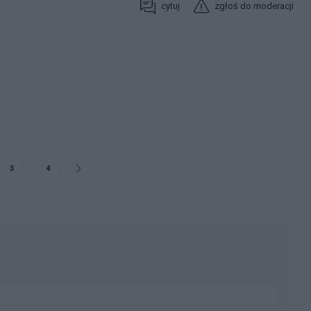
cytuj
zgłoś do moderacji
3
4