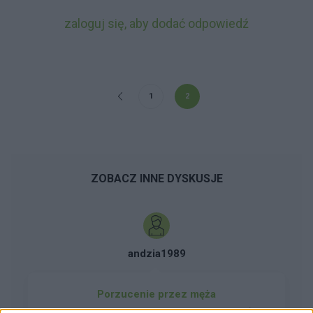
zaloguj się, aby dodać odpowiedź
1
2
ZOBACZ INNE DYSKUSJE
andzia1989
Porzucenie przez męża
Po krotce nasza historia po 3 latach starań o