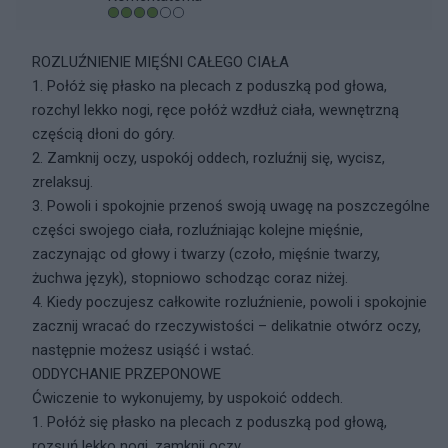
ROZLUŹNIENIE MIĘŚNI CAŁEGO CIAŁA
1. Połóż się płasko na plecach z poduszką pod głowa,
rozchyl lekko nogi, ręce połóż wzdłuż ciała, wewnętrzną
częścią dłoni do góry.
2. Zamknij oczy, uspokój oddech, rozluźnij się, wycisz,
zrelaksuj.
3. Powoli i spokojnie przenoś swoją uwagę na poszczególne
części swojego ciała, rozluźniając kolejne mięśnie,
zaczynając od głowy i twarzy (czoło, mięśnie twarzy,
żuchwa język), stopniowo schodząc coraz niżej.
4. Kiedy poczujesz całkowite rozluźnienie, powoli i spokojnie
zacznij wracać do rzeczywistości – delikatnie otwórz oczy,
następnie możesz usiąść i wstać.
ODDYCHANIE PRZEPONOWE
Ćwiczenie to wykonujemy, by uspokoić oddech.
1. Połóż się płasko na plecach z poduszką pod głową,
rozsuń lekko nogi, zamknij oczy.