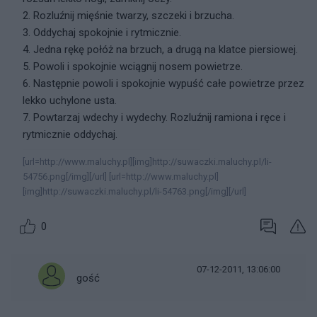
2. Rozluźnij mięśnie twarzy, szczeki i brzucha.
3. Oddychaj spokojnie i rytmicznie.
4. Jedna rękę połóż na brzuch, a drugą na klatce piersiowej.
5. Powoli i spokojnie wciągnij nosem powietrze.
6. Następnie powoli i spokojnie wypuść całe powietrze przez
lekko uchylone usta.
7. Powtarzaj wdechy i wydechy. Rozluźnij ramiona i ręce i
rytmicznie oddychaj.
[url=http://www.maluchy.pl][img]http://suwaczki.maluchy.pl/li-
54756.png[/img][/url] [url=http://www.maluchy.pl]
[img]http://suwaczki.maluchy.pl/li-54763.png[/img][/url]
0
07-12-2011, 13:06:00
gość