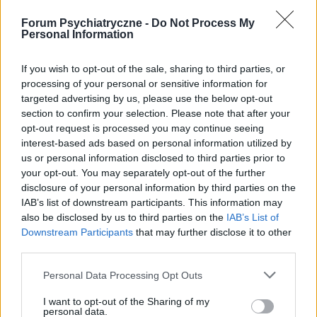
dziecko 7 poronieniach udało sie mamy
Forum Psychiatryczne -
Do Not Process My
cudowna córeczkę. Szczęście nie trwało dlugo
Personal Information
Forum:
Depresja
po 6miesiacsch od urodzenia córki mój mąż
stwierdził że przestał mnie kochać o odszedł od
If you wish to opt-out of the sale, sharing to third parties, or
nas. Zdiagnozowano u niego depresje czy
processing of your personal or sensitive information for
istnieje szansa że jak wyleczy się z depresji to
targeted advertising by us, please use the below opt-out
znów zacznie mnie kochać. Czy depresja może
section to confirm your selection. Please note that after your
robwas1976
tak bardzo wpływać na uczucia ?
opt-out request is processed you may continue seeing
interest-based ads based on personal information utilized by
Niechęć
us or personal information disclosed to third parties prior to
your opt-out. You may separately opt-out of the further
Mam 48 lat i ostatnio znajomemu powiedziałem
disclosure of your personal information by third parties on the
że przegrałem życie. Co ciekawe wyraził
IAB’s list of downstream participants. This information may
szacunek za wyznanie. Nie wiem jakie są zasady
also be disclosed by us to third parties on the
IAB’s List of
Forum:
Kółko wsparcia psychicznego
tego forum i powstrzymam się od przekleństw
Downstream Participants
that may further disclose it to other
choć akurat one w moim wypadku byłyby
third parties.
właściwe bo standardowe określenia jak
zawaliłem w życiu nijak pasują do realu.
Personal Data Processing Opt Outs
Przeszedłem dużo uzależnień w życiu od
Ola_00
hazardu z którym nadal się borykam i czasami
I want to opt-out of the Sharing of my
personal data.
sam nie wiem dlaczego gram aż do okresu w