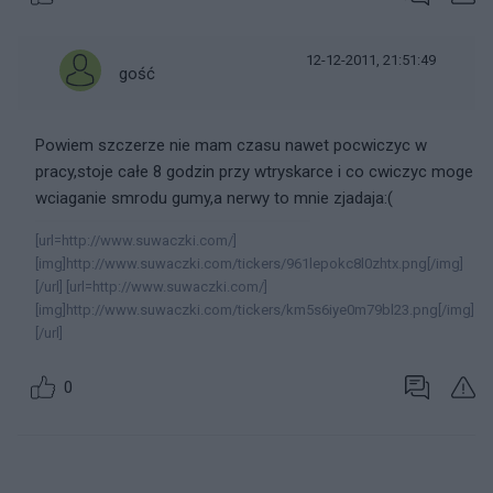
12-12-2011, 21:51:49
gość
Powiem szczerze nie mam czasu nawet pocwiczyc w
pracy,stoje całe 8 godzin przy wtryskarce i co cwiczyc moge
wciaganie smrodu gumy,a nerwy to mnie zjadaja:(
[url=http://www.suwaczki.com/]
[img]http://www.suwaczki.com/tickers/961lepokc8l0zhtx.png[/img]
[/url] [url=http://www.suwaczki.com/]
[img]http://www.suwaczki.com/tickers/km5s6iye0m79bl23.png[/img]
[/url]
0