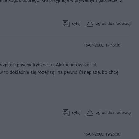
nie kogoś dobrego, kto przyjmuje w prywatnym gabinecie. Z
cytuj
zgłoś do moderacji
15-04-2008, 17:46:00
zpitale psychiatryczne : ul Aleksandrowska i ul.
to dokładnie się rozejrzę i na pewno Ci napiszę, bo chcę
cytuj
zgłoś do moderacji
15-04-2008, 19:26:00