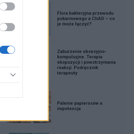
Flora bakteryjna przewodu
pokarmowego a ChAD – co
je może łączyć?
Zaburzenie obsesyjno-
kompulsyjne. Terapia
ekspozycji i powstrzymania
reakcji. Podręcznik
terapeuty
Palenie papierosów a
impotencja