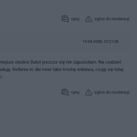
cytuj
zgłoś do moderacji
15-04-2008, 20:21:00
niejsze okolice Bałut jeszcze się nie zapuściłam. Na codzień
iuję. Retkinia to dla mnie taka trochę enklawa, czuję się tutaj
i.
cytuj
zgłoś do moderacji