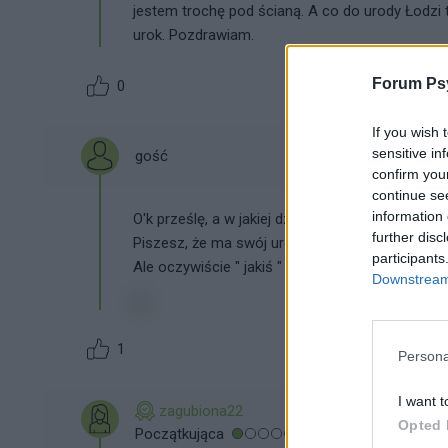
jestem trochę pod ścianą. A co do urody Łodzi 
urok. Pozdrawiam.
Forum Psy
0
If you wish 
sensitive in
gość
confirm you
continue se
information 
O'k prześlę, a w jakiej dzielnicy mieszkasz?, jeś
further disc
Piszesz, że ma swój urok, bo nie widziałaś jeszc
participants
Ale oczywiście " jakiś " urok ma
Downstream 
1
Persona
I want t
zagubiona22
Opted 
Początkująca