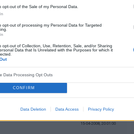
o opt-out of the Sale of my Personal Data.
.. ale tak jak już ktoś powiedział da się przeżyć
In
to opt-out of processing my Personal Data for Targeted
ing.
In
cytuj
zgłoś do moderacji
o opt-out of Collection, Use, Retention, Sale, and/or Sharing
ersonal Data that Is Unrelated with the Purposes for which it
lected.
15-04-2008, 19:57:00
Out
ve Data Processing Opt Outs
oja dzielnica to Bałuty (jeśli wiesz o czym mówię)
CONFIRM
cytuj
zgłoś do moderacji
Data Deletion
Data Access
Privacy Policy
15-04-2008, 20:01:00