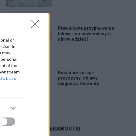
Prawidłowe przyjmowanie
leków - co powinniśmy o
nim wiedzieć?
sonal or
ection to
ou may
 personal
out of the
 downstream
Kołatanie serca -
przyczyny, objawy,
B’s List of
diagnoza, leczenie
CIEKAWOSTKI