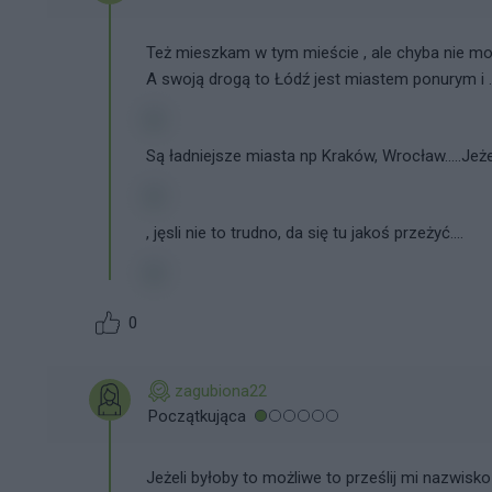
Też mieszkam w tym mieście , ale chyba nie mo
A swoją drogą to Łódź jest miastem ponurym i .....
Są ładniejsze miasta np Kraków, Wrocław.....Jeż
, jęsli nie to trudno, da się tu jakoś przeżyć....
0
zagubiona22
Początkująca
Jeżeli byłoby to możliwe to prześlij mi nazwis