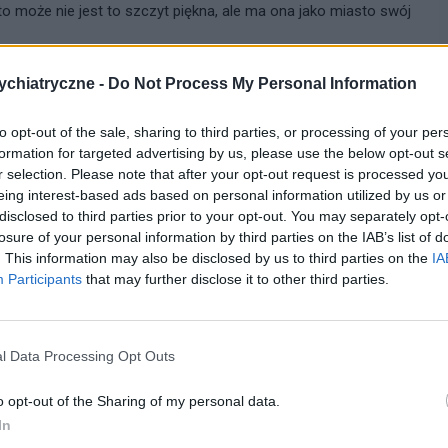
to może nie jest to szczyt piękna, ale ma ona jako miasto swój
chiatryczne -
Do Not Process My Personal Information
cytuj
zgłoś do moderacji
to opt-out of the sale, sharing to third parties, or processing of your per
formation for targeted advertising by us, please use the below opt-out s
15-04-2008, 19:35:00
r selection. Please note that after your opt-out request is processed y
eing interest-based ads based on personal information utilized by us or
disclosed to third parties prior to your opt-out. You may separately opt-
li nie wiesz dokładnie to w pobliżu jakiego miejsca?
losure of your personal information by third parties on the IAB’s list of
ze wszystkiego...!!!
. This information may also be disclosed by us to third parties on the
IA
Participants
that may further disclose it to other third parties.
cytuj
zgłoś do moderacji
l Data Processing Opt Outs
o opt-out of the Sharing of my personal data.
15-04-2008, 19:42:00
In