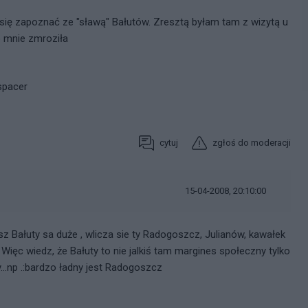
 się zapoznać ze "sławą" Bałutów. Zresztą byłam tam z wizytą u
o mnie zmroziła
spacer
cytuj
zgłoś do moderacji
15-04-2008, 20:10:00
z Bałuty sa duże , wlicza sie ty Radogoszcz, Julianów, kawałek
 Więc wiedz, że Bałuty to nie jalkiś tam margines społeczny tylko
..np .:bardzo ładny jest Radogoszcz