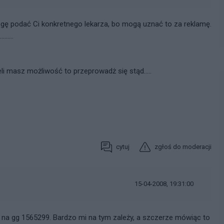
gę podać Ci konkretnego lekarza, bo mogą uznać to za reklamę.
.....
eli masz możliwość to przeprowadż się stąd.....
cytuj
zgłoś do moderacji
15-04-2008, 19:31:00
ko na gg 1565299. Bardzo mi na tym zależy, a szczerze mówiąc to