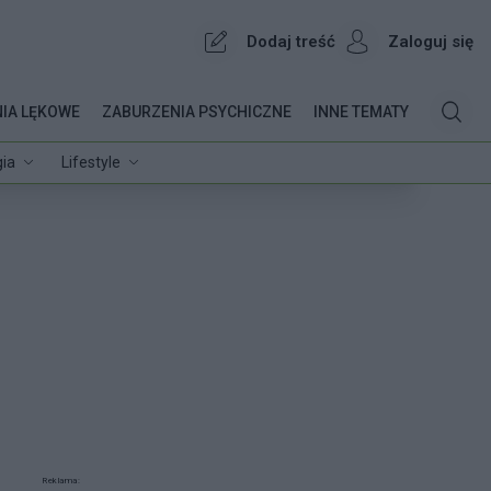
Dodaj treść
Zaloguj się
IA LĘKOWE
ZABURZENIA PSYCHICZNE
INNE TEMATY
ia
Lifestyle
Reklama: