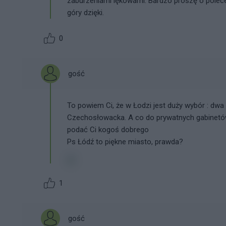
zaburzeniami lękowami. Bardzo proszę o polece
góry dzięki.
0
gość
To powiem Ci, że w Łodzi jest duży wybór : dwa s
Czechosłowacka. A co do prywatnych gabinetów 
podać Ci kogoś dobrego
Ps Łódź to piękne miasto, prawda?
1
gość