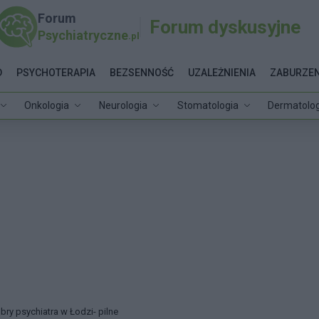
Forum
Forum dyskusyjne
Psychiatryczne
.pl
D
PSYCHOTERAPIA
BEZSENNOŚĆ
UZALEŻNIENIA
ZABURZEN
Onkologia
Neurologia
Stomatologia
Dermatolog
bry psychiatra w Łodzi- pilne