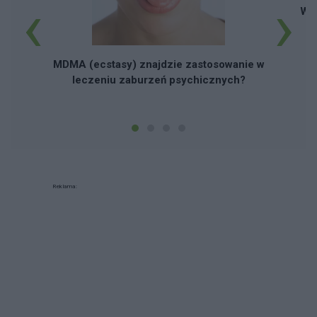
‹
›
Wy
MDMA (ecstasy) znajdzie zastosowanie w
leczeniu zaburzeń psychicznych?
Reklama: