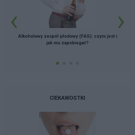
‹
›
L
Alkoholowy zespół płodowy (FAS): czym jest i
jak mu zapobiegać?
CIEKAWOSTKI