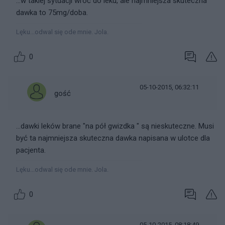
...w takiej sytuacji wróć do leku, ale najmniejsza skuteczna
dawka to 75mg/doba.
Lęku...odwal się ode mnie. Jola.
0
05-10-2015, 06:32:11
gość
...dawki leków brane "na pół gwizdka " są nieskuteczne. Musi
być ta najmniejsza skuteczna dawka napisana w ulotce dla
pacjenta.
Lęku...odwal się ode mnie. Jola.
0
05-10-2015, 08:18:49