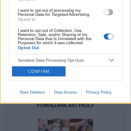
forumowiczów czy polecilibyście mi jakiegoś
terapeutę w Warszawie, bądź inną formę
I want to opt-out of processing my
pomocy. Jeżeli istnieją jakieś możliwości
Personal Data for Targeted Advertising.
Opted In
budżetowe czy na NFZ to byłbym bardzo
wdzięczny. Oczywiście prywatni specjaliści też
I want to opt-out of Collection, Use,
są wskazani. Mimo że mam długi to wiem że
Retention, Sale, and/or Sharing of my
Personal Data that Is Unrelated with the
jeżeli nie zainwestuje w pomoc sobie to i tak nie
Purposes for which it was collected.
będzie lepiej. Przepraszam za tą prywatę i z góry
Opted Out
dziękuję za odpowiedzi
Sensitive Data Processing Opt Outs
CONFIRM
Data Deletion
Data Access
Privacy Policy
POWIĄZANE ARTYKUŁY