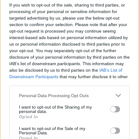
brak emocji doprowadza mnie na skraj
crash654
If you wish to opt-out of the sale, sharing to third parties, or
samobójstwa. obserwuję, jak ludzie mają
processing of your personal or sensitive information for
odruchy zmiany zdania, a chcą np. kogoś
targeted advertising by us, please use the below opt-out
poderwać. soczewki kolorowe założyłem
Mam 22 lata i jestem w najgorszym
section to confirm your selection. Please note that after your
dopiero niedawno, i jestem w szoku bo każde
momencie swojego życia. Chcę znaleźć
opt-out request is processed you may continue seeing
emocje człowieka odbieram jako "coś jest nie
pomoc aby uporządkować chaos.
interest-based ads based on personal information utilized by
tak". nie chcę tego pisać - czuję się jak w rosji,
us or personal information disclosed to third parties prior to
Witam, Piszę ten post ponieważ szukam
gdzie trzeba uważać co się mówi. ludzie mówią
your opt-out. You may separately opt-out of the further
pomocy. Mam 22 lata i znalazłem się w ciężkim
że jest lepiej, bo nic nie ma. a ja mówię, 1 za
disclosure of your personal information by third parties on the
momencie swojego życia. Odsunąłem od siebie
dużo perswazji, 2 przytłacza mnie to, 3 jednak
Forum:
Kółko wsparcia psychicznego
IAB’s list of downstream participants. This information may
wszystkich bliskich którzy chcieli mi pomóc. Z
zostanę w domu. napisałem już o tym do
also be disclosed by us to third parties on the
IAB’s List of
rodziną nie mam w ogóle kontaktu. Na dniach
terapeutów i widzę że ktoś do dostrzegł, ale
Downstream Participants
that may further disclose it to other
miałem szczerą rozmowę ze swoim
jednak czegoś tutaj brakuje. napiszcie, co o tym
third parties.
przyjacielem i w nim odnalazłem pewne
POWIĄZANE
sądzicie.
wsparcie. Mimo wszystko narobiłem dużo
Personal Data Processing Opt Outs
chaosu. Do tego wchodzą używki, mocne
Tematy
depresja
zaburzenia nastroju
smutek
imprezowanie tydzień w tydzień. Z tego
I want to opt-out of the Sharing of my
emocje
nerwica
personal data.
oczywiście rezygnuje bo to najbardziej mnie
Opted In
wyniszcza. Szukam terapii albo innej formy
pomocy może spotkania AA pomogłyby mi
I want to opt-out of the Sale of my
Reklama:
Personal Data.
uporządkowac chaos. Stąd pytanie do
Opted In