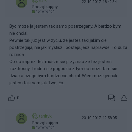
bzik
22-10-2017, 18:42:34
Początkujący
Byc moze ja jestem tak samo postrzegany. A bardzo bym
nie chcial.
Pewnie tak juz jest w zyciu, ze jestes taki jakim cie
postrzegaja, nie jak myslisz i postepujesz naprawde. To duza
roznica.
Co do imprez, tez musze sie przyznac ze tez jestem
zazdrosny. Trudno sie pogodzic z tym co moze tam sie
dziac a czego bym bardzo nie chcial. Wiec moze jednak
jestem taki sam jak Twoj Ex.
0
taniryk
23-10-2017, 12:58:05
Początkująca