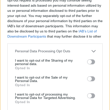
opt-out request is processed you may continue seeing
Pustka w głowie, brak myśli
interest-based ads based on personal information utilized by
us or personal information disclosed to third parties prior to
Czy taka pustka w glowie, brak myśli to już jest
your opt-out. You may separately opt-out of the further
jakiś rodzaj schizofrenii, do tego dochodzą
disclosure of your personal information by third parties on the
objawy derealizacji i depersonalizacji, mam
IAB’s list of downstream participants. This information may
Forum:
Schizofrenia
ciągłą anhedonię, nic mnie nie cieszy, nie
also be disclosed by us to third parties on the
IAB’s List of
potrafię się złościć, smucić ani cieszyć niczym,
Downstream Participants
that may further disclose it to other
straciłem w ogóle zainteresowanie życiem i
third parties.
czymkolwiek, śnią mi się koszmary
Personal Data Processing Opt Outs
jatutylkopytam
I want to opt-out of the Sharing of my
personal data.
Co dzieje się w głowach osób z chad w manii
Opted In
i później
I want to opt-out of the Sale of my
cześć, Zauważyłam, że każda mania jest u mnie
Personal Data.
kontynuacją myślową poprzedniej manii i coraz
Opted In
więcej „odkrywam”. Potrafię już panować nad
Forum:
Zaburzenia afektywne dwubiegunowe -
I want to opt-out of processing my
manią nie robić głupot, nie wydawać pieniędzy
Personal Data for Targeted Advertising.
ChAD
na głupoty i utrzymywać normalne relacje
Opted In
podczas manii. Normalnie śpię, funkcjonuje,