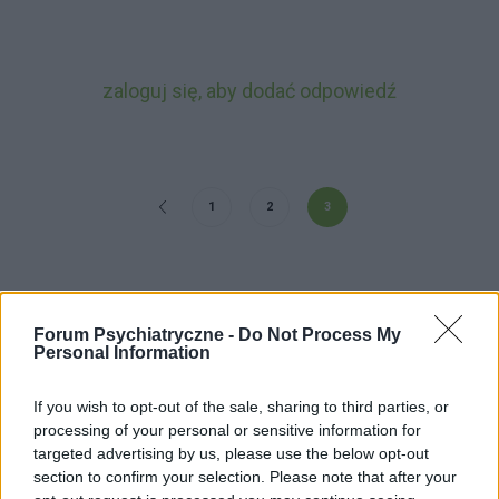
zaloguj się, aby dodać odpowiedź
1
2
3
Forum Psychiatryczne -
Do Not Process My
ZOBACZ INNE DYSKUSJE
Personal Information
If you wish to opt-out of the sale, sharing to third parties, or
processing of your personal or sensitive information for
targeted advertising by us, please use the below opt-out
Szymi01
section to confirm your selection. Please note that after your