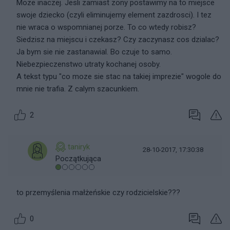
Moze inaczej. Jesli zamiast zony postawimy na to miejsce
swoje dziecko (czyli eliminujemy element zazdrosci). I tez
nie wraca o wspomnianej porze. To co wtedy robisz?
Siedzisz na miejscu i czekasz? Czy zaczynasz cos dzialac?
Ja bym sie nie zastanawial. Bo czuje to samo.
Niebezpieczenstwo utraty kochanej osoby.
A tekst typu "co moze sie stac na takiej imprezie" wogole do
mnie nie trafia. Z calym szacunkiem.
2
taniryk
28-10-2017, 17:30:38
Początkująca
to przemyślenia małżeńskie czy rodzicielskie???
0