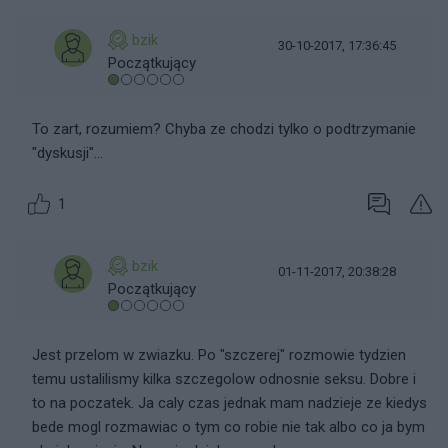
bzik
30-10-2017, 17:36:45
Początkujący
To zart, rozumiem? Chyba ze chodzi tylko o podtrzymanie
"dyskusji"...
1
bzik
01-11-2017, 20:38:28
Początkujący
Jest przelom w zwiazku. Po "szczerej" rozmowie tydzien
temu ustalilismy kilka szczegolow odnosnie seksu. Dobre i
to na poczatek. Ja caly czas jednak mam nadzieje ze kiedys
bede mogl rozmawiac o tym co robie nie tak albo co ja bym