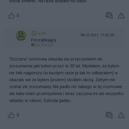
chcial zmienic. Na razie dzialam na slepo...
0
bzik
18-12-2017, 17:23:55
Początkujący
"Szczera" rozmowa okazala sie przyczynkiem do
zrozumienia jaki bylem przez te 30 lat. Myslalem, ze bylem
nie taki najgorszy (w kazdym razie ja tak to odbieralem) a
okazalo sie ze bylem (jestem) slodkim idiotą. Zebym nie
zostal zle zrozumiany. Nie padlo nic takiego w tej rozmowie
ale takie mam przemyslenia i teraz zaczyna mi sie wszystko
ukladac w calosc. Szkoda gadac...
0