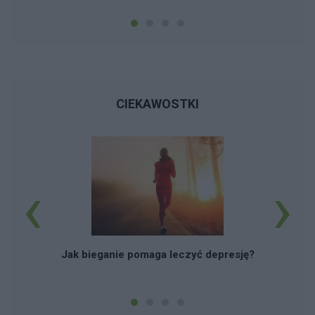
CIEKAWOSTKI
‹
›
W
m
Jak bieganie pomaga leczyć depresję?