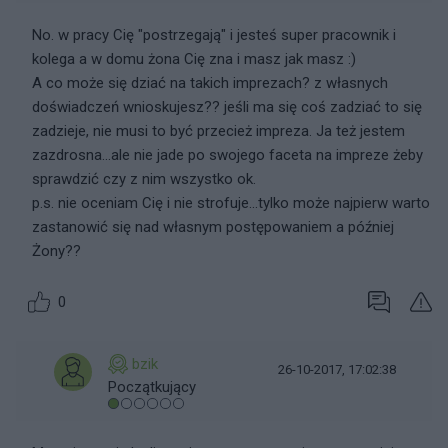
No. w pracy Cię "postrzegają" i jesteś super pracownik i
kolega a w domu żona Cię zna i masz jak masz :)
A co może się dziać na takich imprezach? z własnych
doświadczeń wnioskujesz?? jeśli ma się coś zadziać to się
zadzieje, nie musi to być przecież impreza. Ja też jestem
zazdrosna...ale nie jade po swojego faceta na impreze żeby
sprawdzić czy z nim wszystko ok.
p.s. nie oceniam Cię i nie strofuje...tylko może najpierw warto
zastanowić się nad własnym postępowaniem a później
Żony??
0
bzik
26-10-2017, 17:02:38
Początkujący