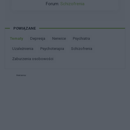
Halucynacje które występują przed
Forum:
Schizofrenia
Halucynacjami słuchowymi . Występują gdy
człowiek zbiera złe doświadczenia i myśli że to
jest rzeczywistość.
POWIĄZANE
Tematy
depresja
nerwice
psychiatra
uzależnienia
psychoterapia
schizofrenia
zaburzenia osobowości
Reklama: