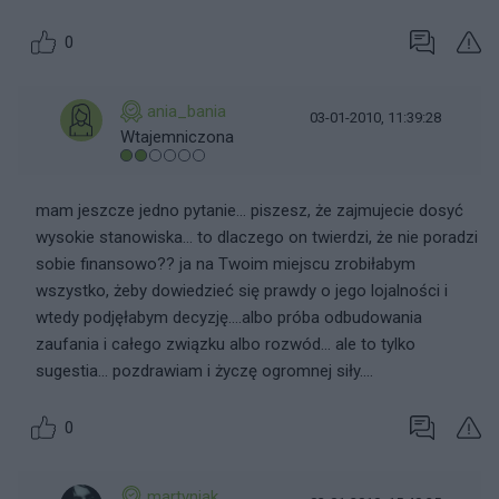
0
ania_bania
03-01-2010, 11:39:28
Wtajemniczona
mam jeszcze jedno pytanie... piszesz, że zajmujecie dosyć
wysokie stanowiska... to dlaczego on twierdzi, że nie poradzi
sobie finansowo?? ja na Twoim miejscu zrobiłabym
wszystko, żeby dowiedzieć się prawdy o jego lojalności i
wtedy podjęłabym decyzję....albo próba odbudowania
zaufania i całego związku albo rozwód... ale to tylko
sugestia... pozdrawiam i życzę ogromnej siły....
0
martyniak