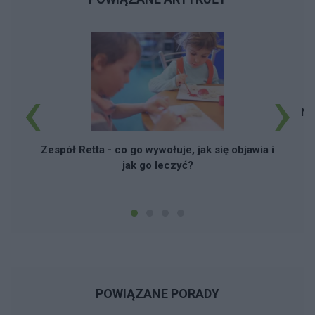
‹
›
No
w
Zespół Retta - co go wywołuje, jak się objawia i
jak go leczyć?
POWIĄZANE PORADY