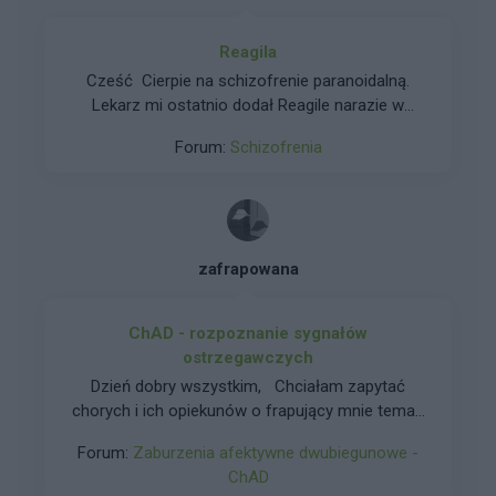
Reagila
Cześć Cierpie na schizofrenie paranoidalną.
Lekarz mi ostatnio dodał Reagile narazie w
dawce 1,5 mg. Brał to ktoś? Jeśli tak to jak się
Forum:
Schizofrenia
czuliscie po tym leku?
zafrapowana
ChAD - rozpoznanie sygnałów
ostrzegawczych
Dzień dobry wszystkim, Chciałam zapytać
chorych i ich opiekunów o frapujący mnie temat.
Chodzi o wyzwolenie manii, czyli przejście z
Forum:
Zaburzenia afektywne dwubiegunowe -
remisji do pierwszego okresu manii. Obserwuję
ChAD
z dystansu trzeci epizod u koleżanki. Jestem z