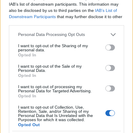
0
IAB’s list of downstream participants. This information may
also be disclosed by us to third parties on the
IAB’s List of
Downstream Participants
that may further disclose it to other
martyniak
03-01-2010, 15:48:37
third parties.
Początkująca
Personal Data Processing Opt Outs
I want to opt-out of the Sharing of my
Dlatego też napisałam, że jeśli pragnie potwierdzenia faktów
personal data.
to dobre wyjście, będzie miała wtedy niezbite dowody, chyba,
Opted In
że okaże się niewinny, jednak w to niestety wątpię.
I want to opt-out of the Sale of my
Personal Data.
Opted In
0
I want to opt-out of processing my
Personal Data for Targeted Advertising.
ania_bania
Opted In
03-01-2010, 15:51:25
Wtajemniczona
I want to opt-out of Collection, Use,
Retention, Sale, and/or Sharing of my
Personal Data that Is Unrelated with the
Purposes for which it was collected.
mogę się mylić, ale wydaje mi się, że próbuje w ten sposób
Opted Out
grać na uczuciach... jeśli podejmiesz decyzję o rozwodzie, to