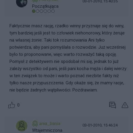
03-01-2010, 15:40:35
Początkująca
Faktycznie masz rację, rzadko winny przyznaje się do winy,
tym bardziej jeśli jest to człowiek niehonorowy, który żeruje
na własnej żonie. Taki tok rozumowania Ani tylko
potwierdza, aby pani pomyślała o rozwodzie. Już wcześniej
było to proponowane, więc warto rozważyć taką opcję.
Pomysł z detektywem nie spodobał mi się, jednak to już
zależy wszystko od pani, jeśli pani kocha męża i dalej wierzy
w ten związek to może i warto poznać niezbite fakty niż
tylko nasze przypuszczenia. Gdy okaże się, że mamy racje,
nie będzie żadnych wątpliwości. Pozdrawiam.
0
ania_bania
03-01-2010, 15:46:24
Wtajemniczona