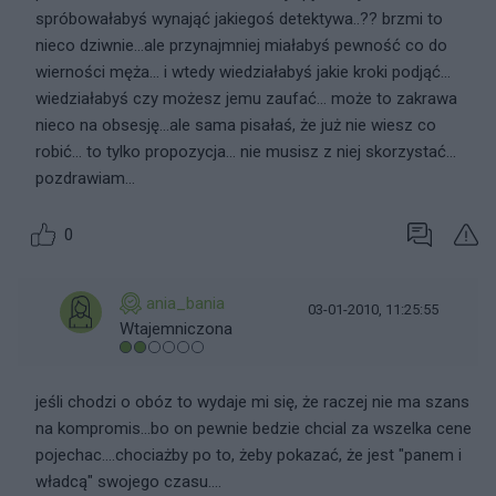
spróbowałabyś wynająć jakiegoś detektywa..?? brzmi to
nieco dziwnie...ale przynajmniej miałabyś pewność co do
wierności męża... i wtedy wiedziałabyś jakie kroki podjąć...
wiedziałabyś czy możesz jemu zaufać... może to zakrawa
nieco na obsesję...ale sama pisałaś, że już nie wiesz co
robić... to tylko propozycja... nie musisz z niej skorzystać...
pozdrawiam...
0
ania_bania
03-01-2010, 11:25:55
Wtajemniczona
jeśli chodzi o obóz to wydaje mi się, że raczej nie ma szans
na kompromis...bo on pewnie bedzie chcial za wszelka cene
pojechac....chociażby po to, żeby pokazać, że jest "panem i
władcą" swojego czasu....