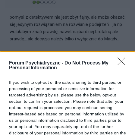
pomysł z detektywem nie jest zbyt fajny, ale może okazać
się jedynym rozwiązaniem na rozwianie podejrzeń... ja np
wolałabym znać prawdę, nawet najbardziej brutalną ale
prawdę....ale decyzja należy tylko i wyłącznie do Magdy...
0
Forum Psychiatryczne -
Do Not Process My
Personal Information
martyniak
03-01-2010, 15:47:16
Początkująca
If you wish to opt-out of the sale, sharing to third parties, or
processing of your personal or sensitive information for
targeted advertising by us, please use the below opt-out
I jeszcze jedno jeśli chodzi o sytuację finansową męża, on
section to confirm your selection. Please note that after your
zawsze sobie poradzi tym bardziej, że ma to wysokie
opt-out request is processed you may continue seeing
interest-based ads based on personal information utilized by
stanowisko, a więc proszę nie zważać na jego uwagi o tym,
us or personal information disclosed to third parties prior to
że sobie nie poradzi, bo to nieprawda.
your opt-out. You may separately opt-out of the further
disclosure of your personal information by third parties on the