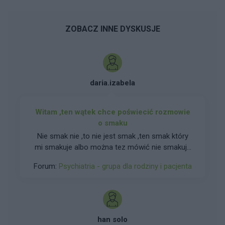
ZOBACZ INNE DYSKUSJE
daria.izabela
Witam ,ten wątek chce poświecić rozmowie
o smaku
Nie smak nie ,to nie jest smak ,ten smak który
mi smakuje albo można tez mówić nie smakuje
mi , bo jest niedobre ALBO NIE JEST DOBRE.
Forum:
Psychiatria - grupa dla rodziny i pacjenta
proszę napiszcie mi , co w dzieciństwie Wam
nie smakowało ? Mi nie smakował ser żółty ,bo
był dla trochę gorzki Nie smakowała mi też
woda , bo była za zimna A JAKIE SĄ WASZE
WSPOMNIENIA ODNOŚNIE SMAKU
han solo