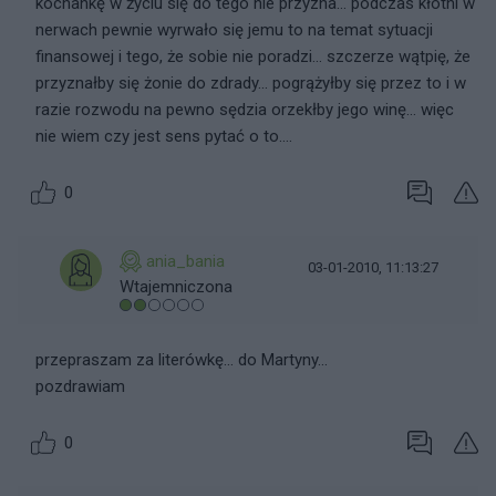
kochankę w życiu się do tego nie przyzna... podczas kłótni w
nerwach pewnie wyrwało się jemu to na temat sytuacji
finansowej i tego, że sobie nie poradzi... szczerze wątpię, że
przyznałby się żonie do zdrady... pogrążyłby się przez to i w
razie rozwodu na pewno sędzia orzekłby jego winę... więc
nie wiem czy jest sens pytać o to....
0
ania_bania
03-01-2010, 11:13:27
Wtajemniczona
przepraszam za literówkę... do Martyny...
pozdrawiam
0