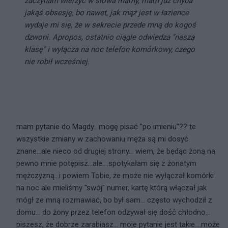
zaczynam wierzyć w słowa mamy, mam już chyba
jakąś obsesję, bo nawet, jak mąż jest w łazience
wydaje mi się, że w sekrecie przede mną do kogoś
dzwoni. Apropos, ostatnio ciągle odwiedza "naszą
klasę" i wyłącza na noc telefon komórkowy, czego
nie robił wcześniej.
mam pytanie do Magdy.. mogę pisać "po imieniu"?? te
wszystkie zmiany w zachowaniu męża są mi dosyć
znane...ale nieco od drugiej strony... wiem, że będąc żoną na
pewno mnie potępisz...ale....spotykałam się z żonatym
mężczyzną...i powiem Tobie, że może nie wyłączał komórki
na noc ale mieliśmy "swój" numer, kartę którą włączał jak
mógł ze mną rozmawiać, bo był sam... często wychodził z
domu... do żony przez telefon odzywał się dość chłodno...
piszesz, że dobrze zarabiasz... moje pytanie jest takie....może