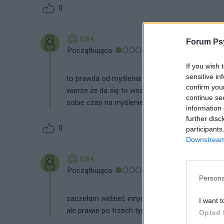
0
kt84
Forum Psy
Początkująca
If you wish 
sensitive in
to prawda od myślenia mam problemy ze snem nic
confirm you
wierze że da się to wszystko odwrócić dla tego 
continue se
sobie czas na myślenie co było źle i co można 
information 
further disc
0
participants
Downstream 
kt84
Początkująca
Persona
zaczełam widzieć innych ludi jak by świat troch
I want t
ale prawie po trzech tygodniach jest troszkę lep
Opted 