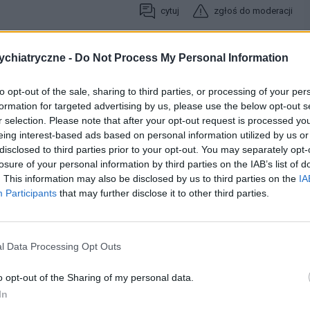
cytuj
zgłoś do moderacji
chiatryczne -
Do Not Process My Personal Information
19-07-2013, 00:51:09
to opt-out of the sale, sharing to third parties, or processing of your per
formation for targeted advertising by us, please use the below opt-out s
 mi się nie chce jestem jak nie ja troche przygasłam ale
r selection. Please note that after your opt-out request is processed y
też nie dzwonie nie pisze nie chodze do niego do pracy dałam i
eing interest-based ads based on personal information utilized by us or
naprawić tylko niewiem czy jest sens myślenia
disclosed to third parties prior to your opt-out. You may separately opt-
losure of your personal information by third parties on the IAB’s list of
cytuj
zgłoś do moderacji
. This information may also be disclosed by us to third parties on the
IA
Participants
that may further disclose it to other third parties.
21-07-2013, 09:47:43
l Data Processing Opt Outs
ę przyspieszył on jak by tracił na wartości nie przestałam myśleć
o opt-out of the Sharing of my personal data.
iej i myśle że jeszcze bedzie
In