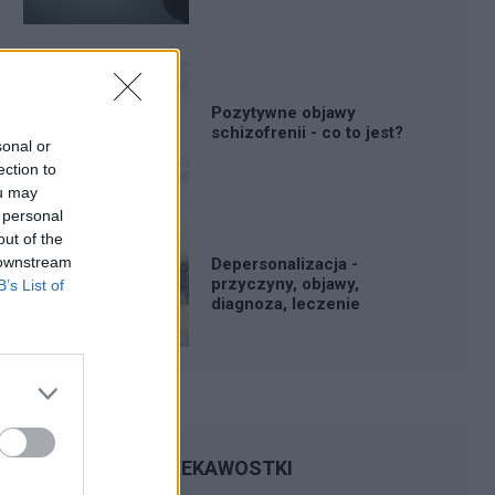
Pozytywne objawy
schizofrenii - co to jest?
sonal or
ection to
ou may
 personal
out of the
 downstream
Depersonalizacja -
przyczyny, objawy,
B’s List of
diagnoza, leczenie
CIEKAWOSTKI