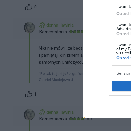
I want t
0
Opted 
I want 
denna_lawinia
Advertis
Komentatorka
Opted 
I want t
Nikt nie mówił, że będzie lekko ale idziesz w dob
of my P
was col
I pamiętaj, klin klinem a w razie czego, w najg
Opted 
samotnych Chińczyków. ;)
Sensiti
"Bo tak to jest już z grafomanami, że najlepiej pisze im
Gabriel Maciejewski
1
denna_lawinia
Komentatorka