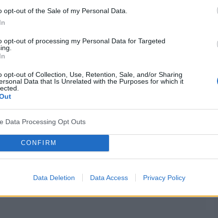
o opt-out of the Sale of my Personal Data.
cytuj
zgłoś do moderacji
In
to opt-out of processing my Personal Data for Targeted
ing.
21-07-2013, 10:46:40
In
o opt-out of Collection, Use, Retention, Sale, and/or Sharing
rym kierunku. ;)
ersonal Data that Is Unrelated with the Purposes for which it
lected.
orszym wypadku: w Chinach czeka kilkanaście milionów
Out
ve Data Processing Opt Outs
 się o naturze ludzkiej, a szczególnie o tym jaka jest okropna i ponura."
CONFIRM
cytuj
zgłoś do moderacji
Data Deletion
Data Access
Privacy Policy
21-07-2013, 10:46:41