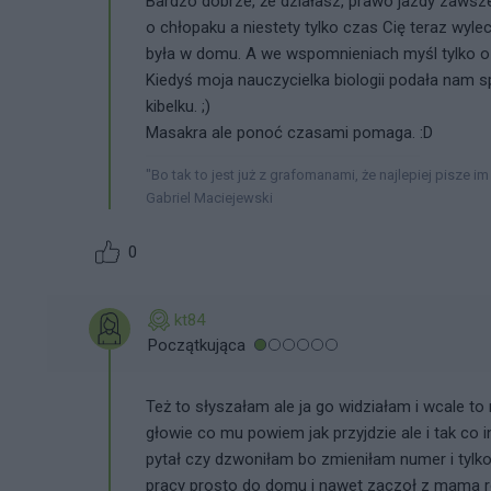
Bardzo dobrze, że działasz, prawo jazdy zawsz
o chłopaku a niestety tylko czas Cię teraz wylec
była w domu. A we wspomnieniach myśl tylko o ty
Kiedyś moja nauczycielka biologii podała nam 
kibelku. ;)
Masakra ale ponoć czasami pomaga. :D
"Bo tak to jest już z grafomanami, że najlepiej pisze im
Gabriel Maciejewski
0
kt84
Początkująca
Też to słyszałam ale ja go widziałam i wcale to
głowie co mu powiem jak przyjdzie ale i tak c
pytał czy dzwoniłam bo zmieniłam numer i tylk
pracy prosto do domu i nawet zaczoł z mama roz