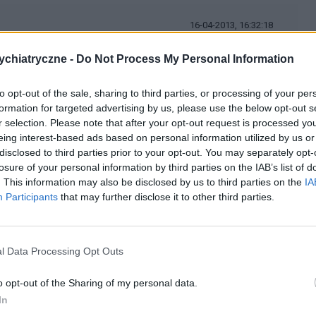
16-04-2013, 16:32:18
chiatryczne -
Do Not Process My Personal Information
zumiem.... w takim razie, dlaczego przyjęłaś taki aksjomat?
ną porażką... dziwny sposób argumentacji masz...
to opt-out of the sale, sharing to third parties, or processing of your per
formation for targeted advertising by us, please use the below opt-out s
r selection. Please note that after your opt-out request is processed y
cytuj
zgłoś do moderacji
eing interest-based ads based on personal information utilized by us or
disclosed to third parties prior to your opt-out. You may separately opt-
losure of your personal information by third parties on the IAB’s list of
16-04-2013, 16:50:48
. This information may also be disclosed by us to third parties on the
IA
Participants
that may further disclose it to other third parties.
 na 100%", rodzaj pewnika, ukladu odniesienia. Przyczynek do
l Data Processing Opt Outs
o opt-out of the Sharing of my personal data.
In
cytuj
zgłoś do moderacji