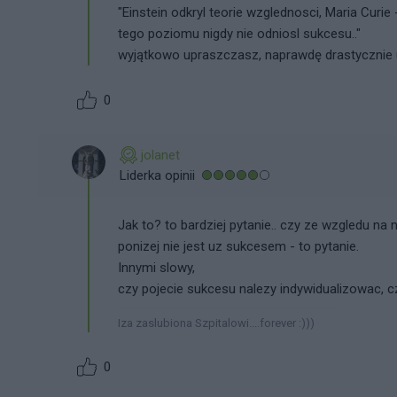
"Einstein odkryl teorie wzglednosci, Maria Curie -
tego poziomu nigdy nie odniosl sukcesu.."
wyjątkowo upraszczasz, naprawdę drastycznie 
0
jolanet
Liderka opinii
Jak to? to bardziej pytanie.. czy ze wzgledu na 
ponizej nie jest uz sukcesem - to pytanie.
Innymi slowy,
czy pojecie sukcesu nalezy indywidualizowac, czy 
Iza zaslubiona Szpitalowi....forever :)))
0