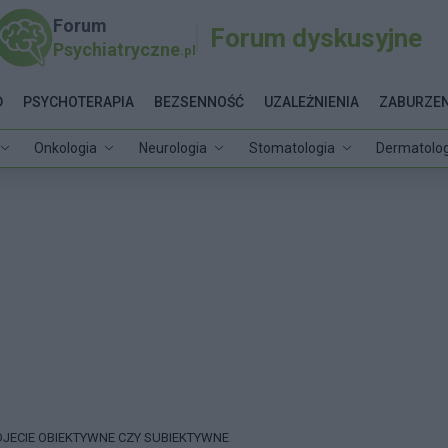
Forum
Forum dyskusyjne
Psychiatryczne
.pl
D
PSYCHOTERAPIA
BEZSENNOŚĆ
UZALEŻNIENIA
ZABURZEN
Onkologia
Neurologia
Stomatologia
Dermatolog
OJECIE OBIEKTYWNE CZY SUBIEKTYWNE