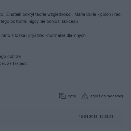
 : Einstein odkryl teorie wzglednosci , Maria Curie - polon i rad,
ej tego poziomu nigdy nie odniosl sukcesu..
rano z lozka i prysznic -normalne dla innych,
ego dobrze..
r, ze tak jest.
cytuj
zgłoś do moderacji
16-04-2013, 15:53:51