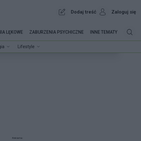
Dodaj treść
Zaloguj się
IA LĘKOWE
ZABURZENIA PSYCHICZNE
INNE TEMATY
ia
Lifestyle
Reklama: