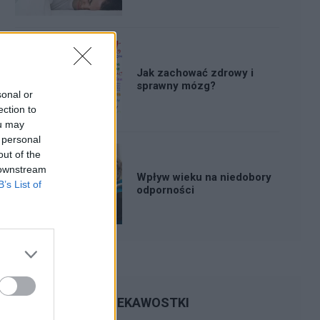
Jak zachować zdrowy i
sprawny mózg?
sonal or
ection to
ou may
 personal
out of the
 downstream
Wpływ wieku na niedobory
B’s List of
odporności
CIEKAWOSTKI