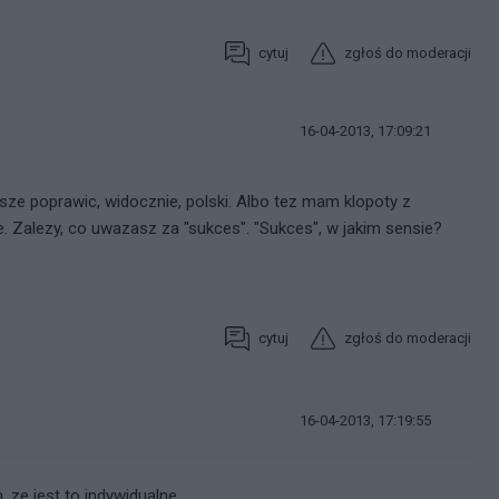
cytuj
zgłoś do moderacji
16-04-2013, 17:09:21
sze poprawic, widocznie, polski. Albo tez mam klopoty z
 Zalezy, co uwazasz za "sukces". "Sukces", w jakim sensie?
cytuj
zgłoś do moderacji
16-04-2013, 17:19:55
 ze jest to indywidualne.