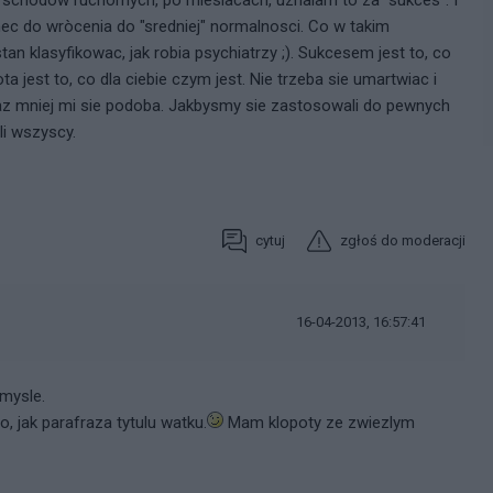
chec do wròcenia do "sredniej" normalnosci. Co w takim
n klasyfikowac, jak robia psychiatrzy ;). Sukcesem jest to, co
 jest to, co dla ciebie czym jest. Nie trzeba sie umartwiac i
raz mniej mi sie podoba. Jakbysmy sie zastosowali do pewnych
li wszyscy.
cytuj
zgłoś do moderacji
16-04-2013, 16:57:41
mysle.
, jak parafraza tytulu watku.
Mam klopoty ze zwiezlym