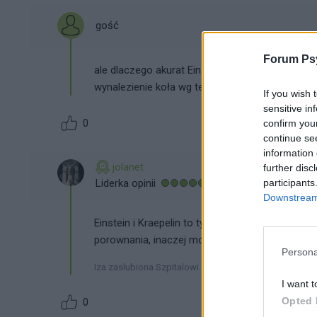
gość
Forum Psy
ale dlaczego akurat Einstein i Kraepelin? nie ro
wynalezienie koła wg tego jest zapewne tragicz
If you wish 
sensitive in
0
confirm you
continue se
information 
jolanet
further disc
participants
Liderka opinii
Downstream 
Einstein i Kraepelin to tylko przyklady "sukcesu
porownania, inaczej mowiac
Persona
Iza zaslubiona Szpitalowi....forever :)))
I want t
Opted 
0