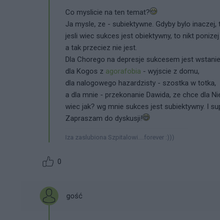
Co myslicie na ten temat?
Ja mysle, ze - subiektywne. Gdyby bylo inaczej, to
jesli wiec sukces jest obiektywny, to nikt poniz
a tak przeciez nie jest.
Dla Chorego na depresje sukcesem jest wstanie 
dla Kogos z
agorafobia
- wyjscie z domu,
dla nalogowego hazardzisty - szostka w totka,
a dla mnie - przekonanie Dawida, ze chce dla Ni
wiec jak? wg mnie sukces jest subiektywny. I supe
Zapraszam do dyskusji!
Iza zaslubiona Szpitalowi....forever :)))
0
gość