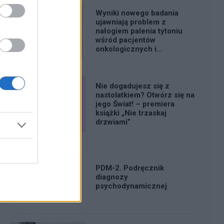
Wyniki nowego badania
ujawniają problem z
nałogiem palenia tytoniu
wśród pacjentów
onkologicznych i
kardiologicznych w Polsce
Nie dogadujesz się z
nastolatkiem? Otwórz się na
jego Świat! – premiera
książki „Nie trzaskaj
drzwiami”
PDM-2. Podręcznik
diagnozy
psychodynamicznej