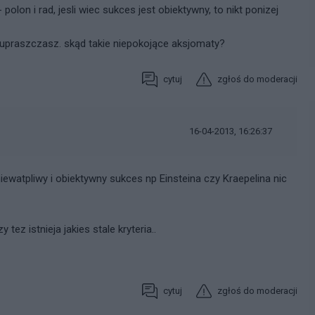
 polon i rad, jesli wiec sukces jest obiektywny, to nikt ponizej
upraszczasz. skąd takie niepokojące aksjomaty?
cytuj
zgłoś do moderacji
16-04-2013, 16:26:37
niewatpliwy i obiektywny sukces np Einsteina czy Kraepelina nic
tez istnieja jakies stale kryteria..
cytuj
zgłoś do moderacji