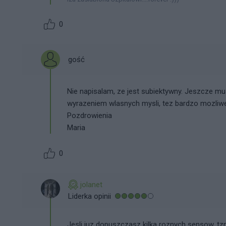
0
gość
Nie napisalam, ze jest subiektywny. Jeszcze mu
wyrazeniem wlasnych mysli, tez bardzo mozliwe.
Pozdrowienia
Maria
0
jolanet
Liderka opinii
Jesli juz dopuszczasz kilka roznych sensow, tzn,