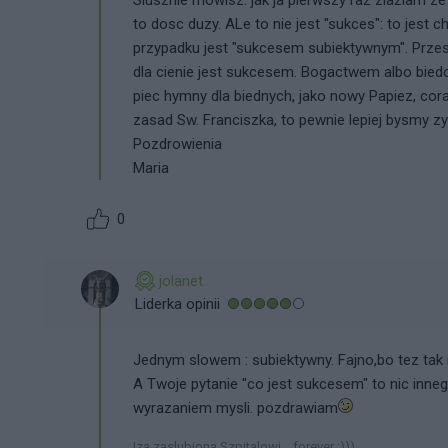
to dosc duzy. ALe to nie jest "sukces": to jest 
przypadku jest "sukcesem subiektywnym". Przesta
dla cienie jest sukcesem. Bogactwem albo biedota
piec hymny dla biednych, jako nowy Papiez, co
zasad Sw. Franciszka, to pewnie lepiej bysmy zy
Pozdrowienia
Maria
0
jolanet
Liderka opinii
Jednym slowem : subiektywny. Fajno,bo tez tak 
A Twoje pytanie "co jest sukcesem" to nic innego
wyrazaniem mysli. pozdrawiam
Iza zaslubiona Szpitalowi....forever :)))