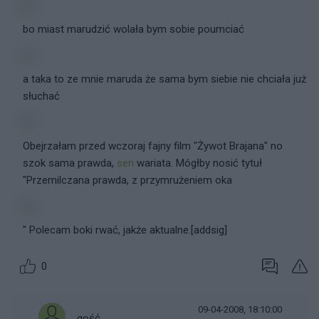
bo miast marudzić wolała bym sobie poumciać
a taka to ze mnie maruda że sama bym siebie nie chciała już
słuchać
Obejrzałam przed wczoraj fajny film "Żywot Brajana" no
szok sama prawda,
sen
wariata. Mógłby nosić tytuł
"Przemilczana prawda, z przymrużeniem oka
" Polecam boki rwać, jakże aktualne.[addsig]
0
09-04-2008, 18:10:00
gość