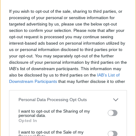
If you wish to opt-out of the sale, sharing to third parties, or
processing of your personal or sensitive information for
ZOBACZ INNE DYSKUSJE
targeted advertising by us, please use the below opt-out
section to confirm your selection. Please note that after your
opt-out request is processed you may continue seeing
interest-based ads based on personal information utilized by
us or personal information disclosed to third parties prior to
your opt-out. You may separately opt-out of the further
Szymi01
disclosure of your personal information by third parties on the
IAB’s list of downstream participants. This information may
Pustka w głowie, brak myśli
also be disclosed by us to third parties on the
IAB’s List of
Downstream Participants
that may further disclose it to other
Czy taka pustka w glowie, brak myśli to już jest
third parties.
jakiś rodzaj schizofrenii, do tego dochodzą
objawy derealizacji i depersonalizacji, mam
Personal Data Processing Opt Outs
Forum:
Schizofrenia
ciągłą anhedonię, nic mnie nie cieszy, nie
potrafię się złościć, smucić ani cieszyć niczym,
I want to opt-out of the Sharing of my
straciłem w ogóle zainteresowanie życiem i
personal data.
Opted In
czymkolwiek, śnią mi się koszmary
Szymi01
I want to opt-out of the Sale of my