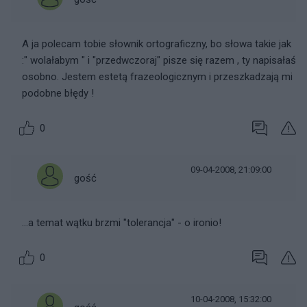
A ja polecam tobie słownik ortograficzny, bo słowa takie jak
:" wolałabym " i "przedwczoraj" pisze się razem , ty napisałaś
osobno. Jestem estetą frazeologicznym i przeszkadzają mi
podobne błędy !
0
09-04-2008, 21:09:00
gość
...a temat wątku brzmi "tolerancja" - o ironio!
0
10-04-2008, 15:32:00