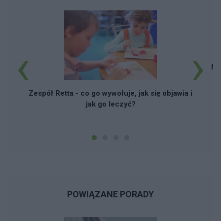
‹
›
No
w
Zespół Retta - co go wywołuje, jak się objawia i
jak go leczyć?
POWIĄZANE PORADY