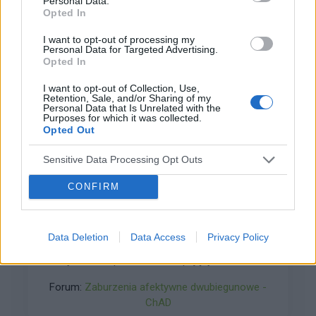
Personal Data.
Opted In
Pustka w głowie, brak mysli
I want to opt-out of processing my
Personal Data for Targeted Advertising.
Czy taka pustka w glowie, brak myśli to już jest
Opted In
jakiś rodzaj schizofrenii, do tego dochodzą
objawy derealizacji i depersonalizacji, mam
I want to opt-out of Collection, Use,
Forum:
Schizofrenia
ciągłą anhedonię, nic mnie nie cieszy, nie
Retention, Sale, and/or Sharing of my
Personal Data that Is Unrelated with the
potrafię się złościć, smucić ani cieszyć niczym,
Purposes for which it was collected.
straciłem w ogóle zainteresowanie życiem i
Opted Out
czymkolwiek, śnią mi się koszmary
Sensitive Data Processing Opt Outs
zafrapowana
CONFIRM
ChAD - rozpoznanie sygnałów
ostrzegawczych
Data Deletion
Data Access
Privacy Policy
Dzień dobry wszystkim, Chciałam zapytać
chorych i ich opiekunów o frapujący mnie temat.
Chodzi o wyzwolenie manii, czyli przejście z
Forum:
Zaburzenia afektywne dwubiegunowe -
remisji do pierwszego okresu manii. Obserwuję
ChAD
z dystansu trzeci epizod u koleżanki. Jestem z