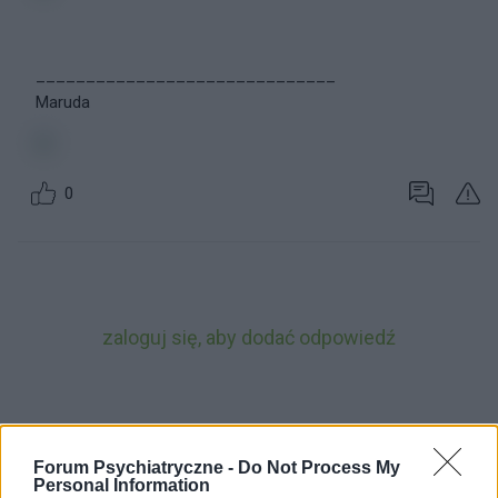
______________________________
Maruda
0
zaloguj się, aby dodać odpowiedź
...
1
5
6
7
8
Forum Psychiatryczne -
Do Not Process My
Personal Information