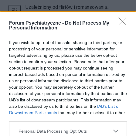
Uzależniony od flirtów i romansowania...
210
bezsilny.... błagam o pomoc
Forum Psychiatryczne -
Do Not Process My
samanthagray
26-05-2023, 06:59
Personal Information
If you wish to opt-out of the sale, sharing to third parties, or
2
Nie wiem czy jestem lekomanką
processing of your personal or sensitive information for
targeted advertising by us, please use the below opt-out
gość
25-05-2023, 12:31
section to confirm your selection. Please note that after your
opt-out request is processed you may continue seeing
interest-based ads based on personal information utilized by
us or personal information disclosed to third parties prior to
Bardzo silne zatrucie alkoholem, proszę o
22
your opt-out. You may separately opt-out of the further
porady i pomoc.
disclosure of your personal information by third parties on the
pawelll
18-05-2023, 10:11
IAB’s list of downstream participants. This information may
also be disclosed by us to third parties on the
IAB’s List of
Downstream Participants
that may further disclose it to other
third parties.
Heroina .....wyrok czy taki sam nalog jak kazdy
4
inny???
Personal Data Processing Opt Outs