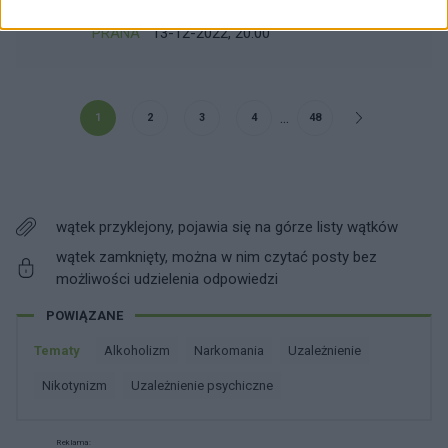
PRANA
13-12-2022, 20:00
...
1
2
3
4
48
wątek przyklejony, pojawia się na górze listy wątków
wątek zamknięty, można w nim czytać posty bez
możliwości udzielenia odpowiedzi
POWIĄZANE
Tematy
alkoholizm
narkomania
uzależnienie
nikotynizm
uzależnienie psychiczne
Reklama: