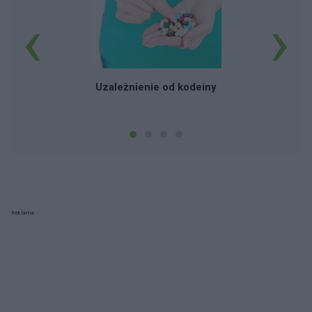
‹
›
Uzależnienie od kodeiny
Reklama: