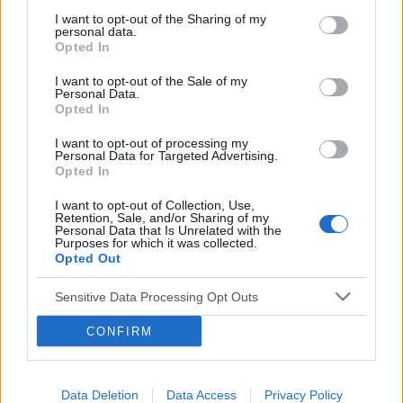
Alicja55
01-04-2023, 17:54
I want to opt-out of the Sharing of my
personal data.
Opted In
Muchomor czerwony przy odstawianiu
2
I want to opt-out of the Sale of my
benzodiazepamin
Personal Data.
Opted In
Alicja55
22-03-2023, 17:43
I want to opt-out of processing my
Personal Data for Targeted Advertising.
Opted In
1
Uzależnienie od Metafenu Zatoki
I want to opt-out of Collection, Use,
Retention, Sale, and/or Sharing of my
KatKit
27-12-2022, 18:25
Personal Data that Is Unrelated with the
Purposes for which it was collected.
Opted Out
1
Czy Ibum może uzależnić?
Sensitive Data Processing Opt Outs
Sonrisa100
27-12-2022, 15:33
CONFIRM
Data Deletion
Data Access
Privacy Policy
2
Bordenline - narkotyki, dopalacze