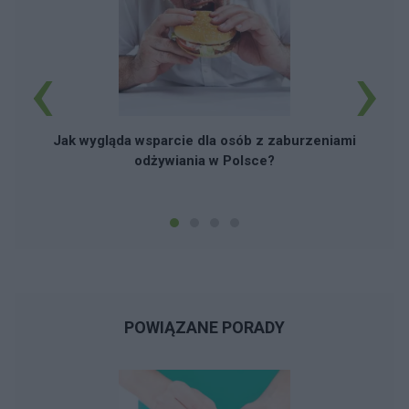
‹
›
M
Jak wygląda wsparcie dla osób z zaburzeniami
odżywiania w Polsce?
POWIĄZANE PORADY