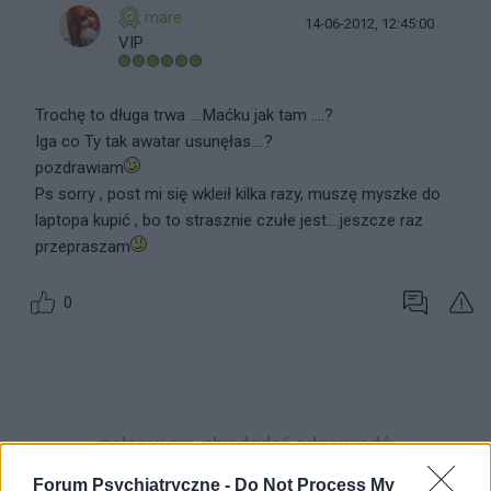
mare
14-06-2012, 12:45:00
VIP
Trochę to długa trwa ....Maćku jak tam ....?
Iga co Ty tak awatar usunęłas....?
pozdrawiam
Ps sorry , post mi się wkleił kilka razy, muszę myszke do
laptopa kupić , bo to strasznie czułe jest....jeszcze raz
przepraszam
0
zaloguj się, aby dodać odpowiedź
Forum Psychiatryczne -
Do Not Process My