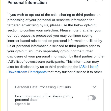
Personal Information
If you wish to opt-out of the sale, sharing to third parties, or
...
...
1
4
5
6
7
8
14
processing of your personal or sensitive information for
targeted advertising by us, please use the below opt-out
section to confirm your selection. Please note that after your
opt-out request is processed you may continue seeing
interest-based ads based on personal information utilized by
ZOBACZ INNE DYSKUSJE
us or personal information disclosed to third parties prior to
your opt-out. You may separately opt-out of the further
disclosure of your personal information by third parties on the
IAB’s list of downstream participants. This information may
also be disclosed by us to third parties on the
IAB’s List of
Downstream Participants
medforum
that may further disclose it to other
third parties.
🧠 Sprawdź swoją wiedzę! Quizy i łamigłówki
Personal Data Processing Opt Outs
na Medforum.pl
I want to opt-out of the Sharing of my
Cześć wszystkim! 🙂 Chcielibyśmy polecić
personal data.
Wam nową zakładkę na stronie
Opted In
https://medforum.pl/quizy, gdzie znajdziecie