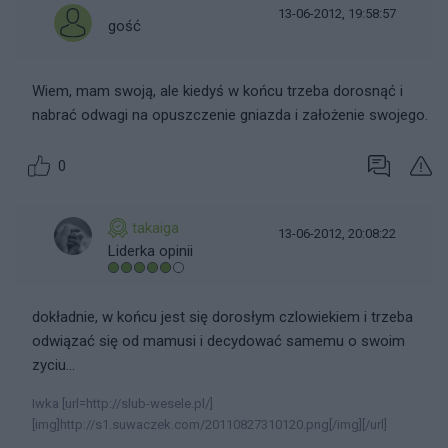
13-06-2012, 19:58:57
gość
Wiem, mam swoją, ale kiedyś w końcu trzeba dorosnąć i
nabrać odwagi na opuszczenie gniazda i założenie swojego.
0
takaiga
13-06-2012, 20:08:22
Liderka opinii
dokładnie, w końcu jest się dorosłym czlowiekiem i trzeba
odwiązać się od mamusi i decydować samemu o swoim
zyciu...
Iwka [url=http://slub-wesele.pl/]
[img]http://s1.suwaczek.com/20110827310120.png[/img][/url]