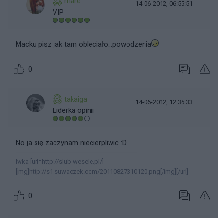
mare
14-06-2012, 06:55:51
VIP
Macku pisz jak tam obleciało...powodzenia
0
takaiga
14-06-2012, 12:36:33
Liderka opinii
No ja się zaczynam niecierpliwic :D
Iwka [url=http://slub-wesele.pl/]
[img]http://s1.suwaczek.com/20110827310120.png[/img][/url]
0