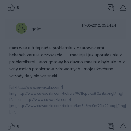
0
14-06-2012, 06:24:24
gość
itam was a tutaj nadal problemiki z czarownicami
heheheh.zartuje oczywiscie.........macieju i jak uporałes sie z
problemikami....stos gotowy bo dawno mneini e bylo ale to z
winy moich problemow zdrowotnych....moje ukochane
wrzody dały sie we znaki.......
[url=http://www.suwaczki.com/]
[img]http://www.suwaczki.com/tickers/961lepokc8l0zhtx.png[/img]
[/url] [url=http://www.suwaczki.com/]
[img]http://www.suwaczki.com/tickers/km5s6iye0m79bl23.png[/img]
[/url]
0