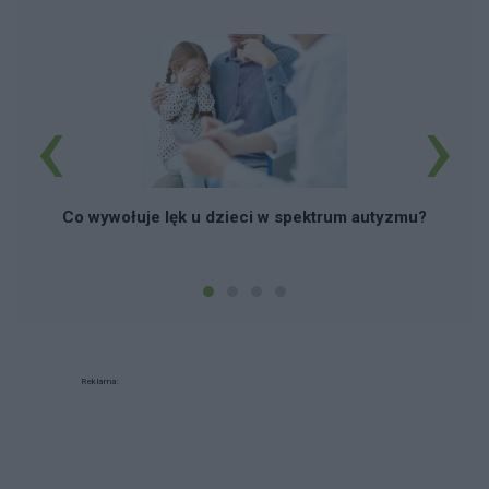
‹
›
Co wywołuje lęk u dzieci w spektrum autyzmu?
Reklama: