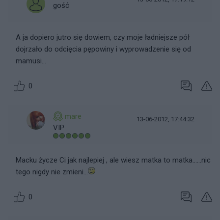
gość
A ja dopiero jutro się dowiem, czy moje ładniejsze pół
dojrzało do odcięcia pępowiny i wyprowadzenie się od
mamusi...
0
mare
13-06-2012, 17:44:32
VIP
Macku życze Ci jak najlepiej , ale wiesz matka to matka......nic
tego nigdy nie zmieni...
0