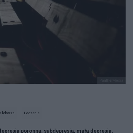
PantherMedia
o lekarza
Leczenie
epresją poronną, subdepresją, małą depresją,