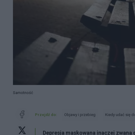
Samotność
Przejdź do:
Objawy i przebieg
Kiedy udać się d
Depresja maskowana inaczej zwana d