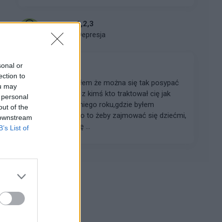
gregor1,2,3
Forum:
Depresja
sonal or
Jak dalej żyć?
ection to
W życiu nie sądziłem że można się tak posypać
ou may
będąc w związku z kimś kto traktował cię jak
 personal
śmiecia od ostatniego roku,gdzie byłem
out of the
potrzebny tylko po to żeby zajmować się dziećmi,
 downstream
dać pieniądze i się ...
B’s List of
Reklama: