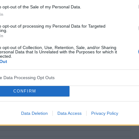
ykluczyć przyczyny organiczne dolegliwości.
o opt-out of the Sale of my Personal Data.
epresyjnymi
, tak jak w typowej depresji.
In
to opt-out of processing my Personal Data for Targeted
ing.
? Udostępnij go na Facebooku?
In
o opt-out of Collection, Use, Retention, Sale, and/or Sharing
co? Obserwuj nas na
G
o
o
g
l
e
News
ersonal Data that Is Unrelated with the Purposes for which it
lected.
Out
ve Data Processing Opt Outs
CONFIRM
esyjny
Leki przeciwdepresyjne
Psychiatria
 psychiczne i zaburzenia zachowania
Data Deletion
Data Access
Privacy Policy
français
deutsch