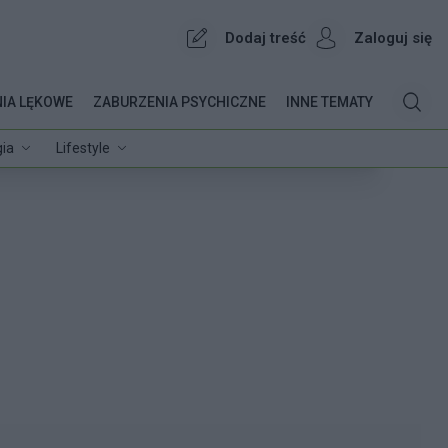
Dodaj treść
Zaloguj się
IA LĘKOWE
ZABURZENIA PSYCHICZNE
INNE TEMATY
ia
Lifestyle