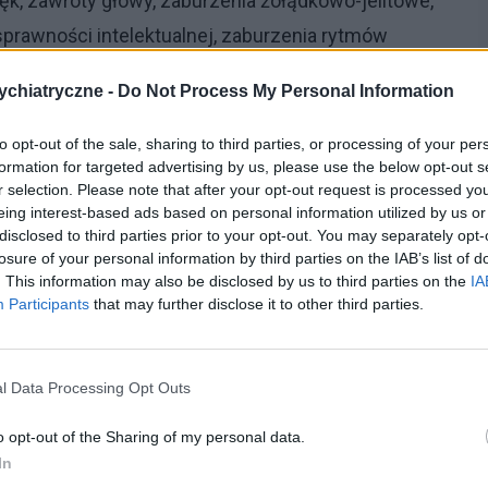
 lęk, zawroty głowy, zaburzenia żołądkowo-jelitowe,
sprawności intelektualnej, zaburzenia rytmów
chiatryczne -
Do Not Process My Personal Information
w ciągu dnia, często największe
rano
. Obniżenie
to opt-out of the sale, sharing to third parties, or processing of your per
formation for targeted advertising by us, please use the below opt-out s
r selection. Please note that after your opt-out request is processed y
 leczyć depresję?
eing interest-based ads based on personal information utilized by us or
disclosed to third parties prior to your opt-out. You may separately opt-
losure of your personal information by third parties on the IAB’s list of
depresji
utrudniają codzienne funkcjonowanie,
. This information may also be disclosed by us to third parties on the
IA
Participants
that may further disclose it to other third parties.
l Data Processing Opt Outs
lekarz
psychiatra
, bardzo ważne jest wsparcie ze
o opt-out of the Sharing of my personal data.
cja, aktywizacja chorego. Zanim zostanie
In