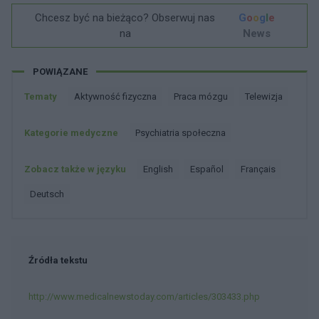
Chcesz być na bieżąco? Obserwuj nas
G
o
o
g
l
e
na
News
POWIĄZANE
Tematy
Aktywność fizyczna
Praca mózgu
Telewizja
Kategorie medyczne
Psychiatria społeczna
Zobacz także w języku
english
español
français
deutsch
Źródła tekstu
http://www.medicalnewstoday.com/articles/303433.php