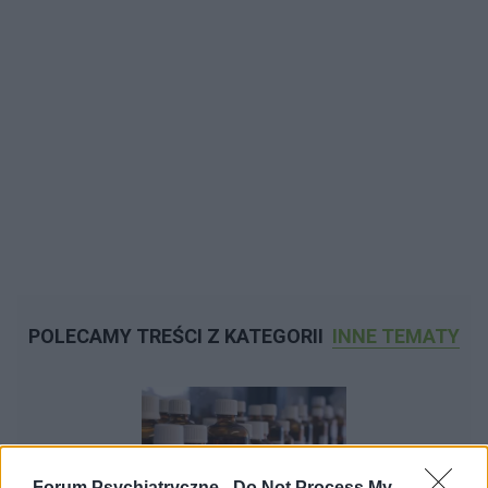
POLECAMY TREŚCI Z KATEGORII
INNE TEMATY
Forum Psychiatryczne -
Do Not Process My