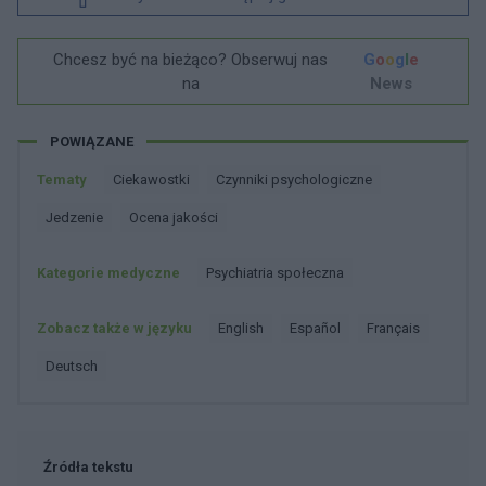
Chcesz być na bieżąco? Obserwuj nas
G
o
o
g
l
e
na
News
POWIĄZANE
Tematy
Ciekawostki
Czynniki psychologiczne
Jedzenie
Ocena jakości
Kategorie medyczne
Psychiatria społeczna
Zobacz także w języku
english
español
français
deutsch
Źródła tekstu