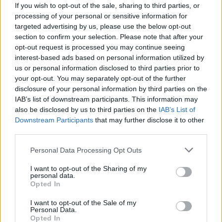
If you wish to opt-out of the sale, sharing to third parties, or
sytuacji podwyższonych) pozostałych obywateli, w
processing of your personal or sensitive information for
targeted advertising by us, please use the below opt-out
ramach kosztów takiej „ograniczonej
section to confirm your selection. Please note that after your
dyskryminacji”? Pod każdym względem, zarówno
opt-out request is processed you may continue seeing
interest-based ads based on personal information utilized by
jednostkowym jak i społecznym działania
us or personal information disclosed to third parties prior to
zmierzające do integracji społecznej osób z
your opt-out. You may separately opt-out of the further
disclosure of your personal information by third parties on the
różnego rodzaju problemami dotyczącymi zdrowia
IAB’s list of downstream participants. This information may
psychicznego są bardziej odpowiednie.
also be disclosed by us to third parties on the
IAB’s List of
Downstream Participants
that may further disclose it to other
third parties.
Artykuł Pana Profesora Piotra Nowaka zwraca w
Personal Data Processing Opt Outs
przekonywujący sposób uwagę na konieczność
I want to opt-out of the Sharing of my
personal data.
edukacji społecznej na rzecz większego
Opted In
rozumienia zagadnień dotyczących zdrowia
I want to opt-out of the Sale of my
Personal Data.
psychicznego oraz zaburzeń psychicznych. Nie
Opted In