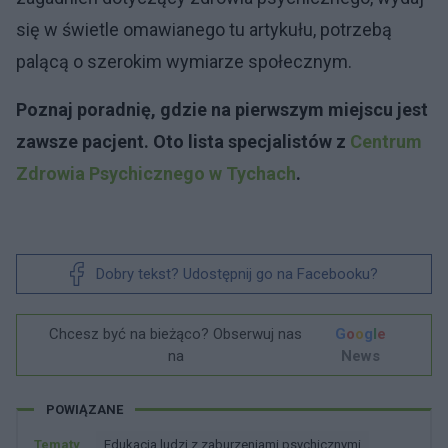
się w świetle omawianego tu artykułu, potrzebą
palącą o szerokim wymiarze społecznym.
Poznaj poradnię, gdzie na pierwszym miejscu jest
zawsze pacjent. Oto lista specjalistów z
Centrum
Zdrowia Psychicznego w Tychach
.
Dobry tekst? Udostępnij go na Facebooku?
Chcesz być na bieżąco? Obserwuj nas
G
o
o
g
l
e
na
News
POWIĄZANE
Tematy
Edukacja ludzi z zaburzeniami psychicznymi