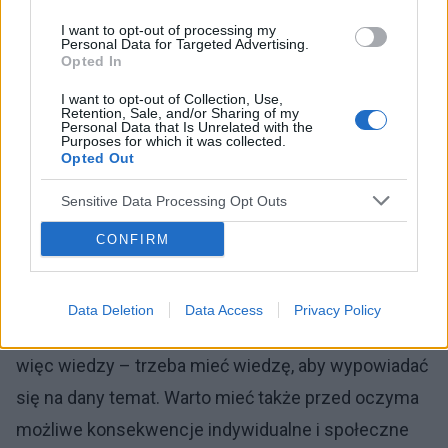
chcąc odnosić się do konkretnych przykładów,
I want to opt-out of processing my
ponieważ wymagałoby to szerszego opracowania,
Personal Data for Targeted Advertising.
Opted In
definiującego różne używane słowa w artykule
I want to opt-out of Collection, Use,
punkt po punkcie (takie słowa jak „niezrównoważeni
Retention, Sale, and/or Sharing of my
Personal Data that Is Unrelated with the
psychicznie”, „niepoczytalni”, „wariat”, „
choroba
Purposes for which it was collected.
Opted Out
psychiczna
”, „szaleństwa” „nierozum”,
Sensitive Data Processing Opt Outs
„upośledzenie umysłowe” są używane zamiennie).
W tym sensie są to wyłącznie słowa, za którymi nie
CONFIRM
kryje się niestety bardziej precyzyjne rozumienie
ich znaczeń. Odwołując się do podstawowej dla
Data Deletion
Data Access
Privacy Policy
samej istoty istnienia wyższych uczelni wartości, a
więc wiedzy – trzeba mieć wiedzę, aby wypowiadać
się na dany temat. Warto mieć także przed oczyma
możliwe konsekwencje indywidualne i społeczne