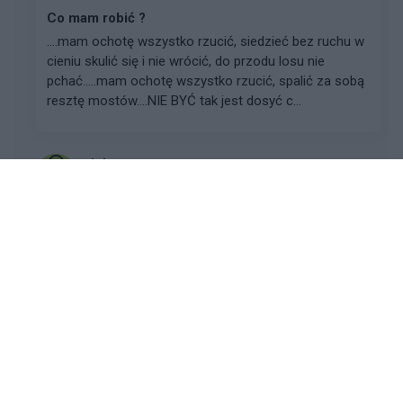
Co mam robić ?
....mam ochotę wszystko rzucić, siedzieć bez ruchu w
cieniu skulić się i nie wrócić, do przodu losu nie
pchać.....mam ochotę wszystko rzucić, spalić za sobą
resztę mostów....NIE BYĆ tak jest dosyć c...
jolanet
Forum:
Kółko wsparcia psychicznego
OPIEKA PSYCHIATRYCZNA
Czześć, Wszystkie Smutasy i Nerwusy. To jest wątek
przeznaczony dla Tych, Którzy chcieliby się podzielić
jakimiś swoimi doświadczeniami z wizyt u lekarzy,
pobytów w szpitalach - z doświadczeń z k...