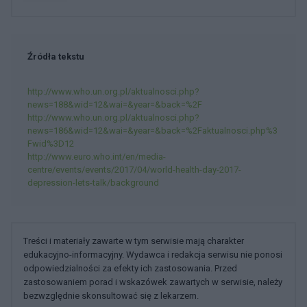
Źródła tekstu
http://www.who.un.org.pl/aktualnosci.php?
news=188&wid=12&wai=&year=&back=%2F
http://www.who.un.org.pl/aktualnosci.php?
news=186&wid=12&wai=&year=&back=%2Faktualnosci.php%3
Fwid%3D12
http://www.euro.who.int/en/media-
centre/events/events/2017/04/world-health-day-2017-
depression-lets-talk/background
Treści i materiały zawarte w tym serwisie mają charakter
edukacyjno-informacyjny. Wydawca i redakcja serwisu nie ponosi
odpowiedzialności za efekty ich zastosowania. Przed
zastosowaniem porad i wskazówek zawartych w serwisie, należy
bezwzględnie skonsultować się z lekarzem.