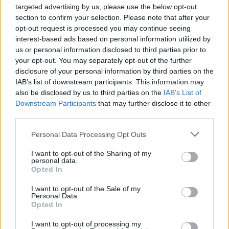
targeted advertising by us, please use the below opt-out
POLECAMY TREŚCI Z KATEGORII
DEPRESJA
section to confirm your selection. Please note that after your
opt-out request is processed you may continue seeing
interest-based ads based on personal information utilized by
us or personal information disclosed to third parties prior to
your opt-out. You may separately opt-out of the further
‹
›
disclosure of your personal information by third parties on the
IAB’s list of downstream participants. This information may
K
also be disclosed by us to third parties on the
IAB’s List of
Downstream Participants
that may further disclose it to other
third parties.
Często korzystasz z AI? Twoje samopoczucie
może nie być najlepsze!
Personal Data Processing Opt Outs
I want to opt-out of the Sharing of my
personal data.
Opted In
I want to opt-out of the Sale of my
Personal Data.
Opted In
Reklama:
I want to opt-out of processing my