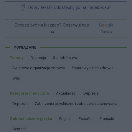
Dobry tekst? Udostępnij go na Facebooku?
Chcesz być na bieżąco? Obserwuj nas
G
o
o
g
l
e
na
News
POWIĄZANE
Tematy
Depresja
Samobójstwo
światowa organizacja zdrowia
światowy dzień zdrowia
Who
Kategorie medyczne
Aktualnośći
Depresja
Depresja
Zaburzenia psychiczne i zaburzenia zachowania
Zobacz także w języku
english
español
français
deutsch