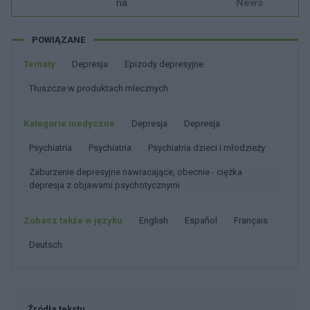
na
News
POWIĄZANE
Tematy
Depresja
Epizody depresyjne
Tłuszcze w produktach mlecznych
Kategorie medyczne
Depresja
Depresja
Psychiatria
Psychiatria
Psychiatria dzieci i młodzieży
Zaburzenie depresyjne nawracające, obecnie - ciężka
depresja z objawami psychotycznymi
Zobacz także w języku
english
español
français
deutsch
Źródła tekstu