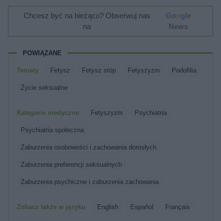
Chcesz być na bieżąco? Obserwuj nas
G
o
o
g
l
e
na
News
POWIĄZANE
Tematy
Fetysz
Fetysz stóp
Fetyszyzm
Podofilia
życie seksualne
Kategorie medyczne
Fetyszyzm
Psychiatria
Psychiatria społeczna
Zaburzenia osobowości i zachowania dorosłych
Zaburzenia preferencji seksualnych
Zaburzenia psychiczne i zaburzenia zachowania
Zobacz także w języku
english
español
français