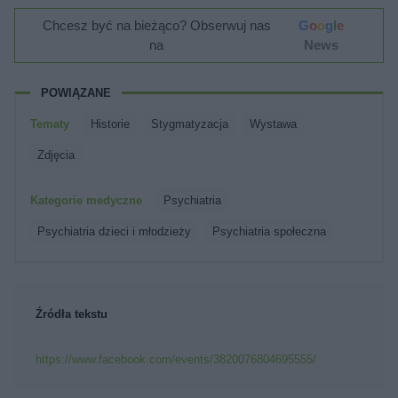
Chcesz być na bieżąco? Obserwuj nas
G
o
o
g
l
e
na
News
POWIĄZANE
Tematy
Historie
Stygmatyzacja
Wystawa
Zdjęcia
Kategorie medyczne
Psychiatria
Psychiatria dzieci i młodzieży
Psychiatria społeczna
Źródła tekstu
https://www.facebook.com/events/3820076804695555/