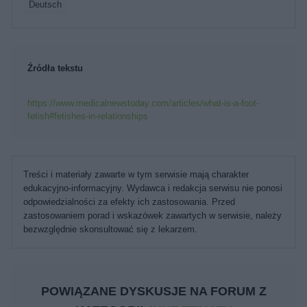
deutsch
Źródła tekstu
https://www.medicalnewstoday.com/articles/what-is-a-foot-
fetish#fetishes-in-relationships
Treści i materiały zawarte w tym serwisie mają charakter
edukacyjno-informacyjny. Wydawca i redakcja serwisu nie ponosi
odpowiedzialności za efekty ich zastosowania. Przed
zastosowaniem porad i wskazówek zawartych w serwisie, należy
bezwzględnie skonsultować się z lekarzem.
POWIĄZANE DYSKUSJE NA FORUM Z