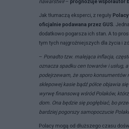
nawarstwił
–
prognozuje współautor 
Jak tłumaczą eksperci, z reguły
Polacy
oficjalnie podawana przez GUS
. Jedn
dodatkowo pogarsza ich stan. A to pros
tym tych najgroźniejszych dla życia i zd
–
Ponadto tzw. malejąca inflacja, częs
oznacza spadku cen towarów i usług, a 
podejrzewam, że sporo konsumentów nie
sklepowej kasie bądź półce objawia się 
wyrwę finansową wśród Polaków, którz
dom. Ona będzie się pogłębiać, bo przec
bardziej pogorszy samopoczucie Pola
Polacy mogą od dłuższego czasu doświad