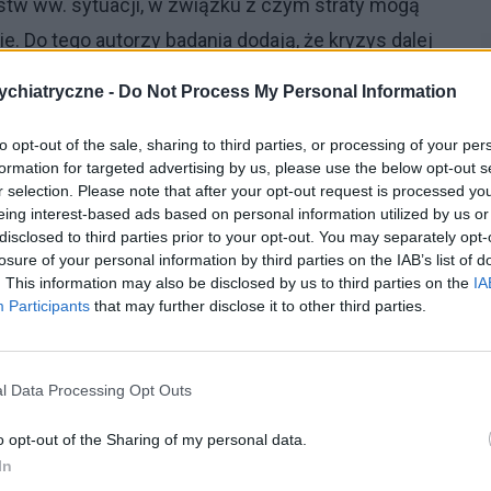
ępstw ww. sytuacji, w związku z czym straty mogą
e. Do tego autorzy badania dodają, że kryzys dalej
będzie pozbyć się skumulowanych przez wiele
chiatryczne -
Do Not Process My Personal Information
k inflacji nie gwarantuje, że teraz problem się
to opt-out of the sale, sharing to third parties, or processing of your per
formation for targeted advertising by us, please use the below opt-out s
r selection. Please note that after your opt-out request is processed y
nego raportu pt. „
Zdrowie
psychiczne Polaków w
eing interest-based ads based on personal information utilized by us or
e 48,9% Polaków stwierdza, że doświadcza
pogorszenia
disclosed to third parties prior to your opt-out. You may separately opt-
losure of your personal information by third parties on the IAB’s list of
dycji psychicznej, samopoczucia bądź
. This information may also be disclosed by us to third parties on the
IA
ku z wysoką inflacją
. Tak działa na rodaków m.in.
Participants
that may further disclose it to other third parties.
j wartości dochodów. 41,8% osób nie odczuwa tego, a
l Data Processing Opt Outs
ie można powiedzieć, że blisko 15 mln Polaków
o opt-out of the Sharing of my personal data.
iązku z wysoką inflacją, która odcisnęła trwałe
In