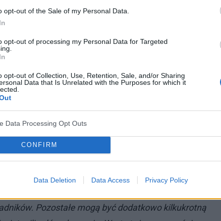
zie ciągnęło się przez kolejne lata. Z badania wynika
o opt-out of the Sale of my Personal Data.
o jest
stres
, na który – wg naszych obliczeń – może
In
. Wskaźnik osób, które doświadczają pogorszenia
to opt-out of processing my Personal Data for Targeted
ing.
 I to odbija się też na gospodarce. Biorąc pod uwagę
In
eczonych z powodu
zaburzeń psychicznych
, można
o opt-out of Collection, Use, Retention, Sale, and/or Sharing
d 7,4 do 9,2 mld zł rocznie
–
wylicza Michał
ersonal Data that Is Unrelated with the Purposes for which it
lected.
Out
i absencji chorobowej w 2022 roku. Oprócz tego
ve Data Processing Opt Outs
wa nieobecnych pracowników, tj. ich rekrutację i
CONFIRM
stwa opóźnionej, niewykonanej należycie pracy i
 wynikające z infrastruktury służby zdrowia i
Data Deletion
Data Access
Privacy Policy
ów.
ładników. Pozostałe mogą być dodatkowo kilkukrotną