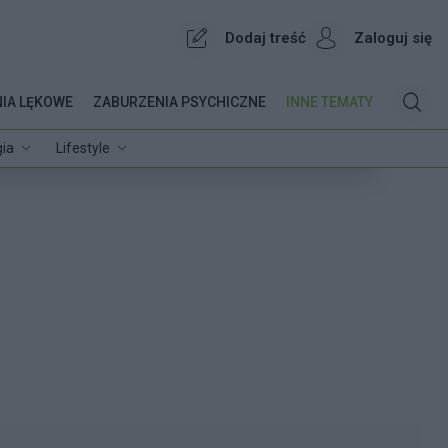
Dodaj treść
Zaloguj się
IA LĘKOWE
ZABURZENIA PSYCHICZNE
INNE TEMATY
ia
Lifestyle