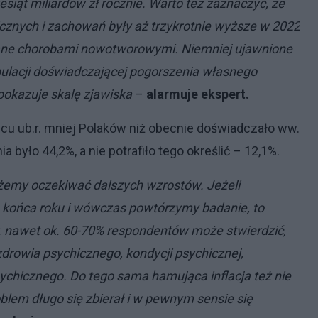
esiąt miliardów zł rocznie. Warto też zaznaczyć, że
cznych i zachowań były aż trzykrotnie wyższe w 2022
wane chorobami nowotworowymi. Niemniej ujawnione
opulacji doświadczającej pogorszenia własnego
okazuje skalę zjawiska
–
alarmuje ekspert.
ipcu ub.r. mniej Polaków niż obecnie doświadczało ww.
 było 44,2%, a nie potrafiło tego określić – 12,1%.
żemy oczekiwać dalszych wzrostów. Jeżeli
o końca roku i wówczas powtórzymy badanie, to
r. nawet ok. 60-70% respondentów może stwierdzić,
rowia psychicznego, kondycji psychicznej,
chicznego. Do tego sama hamująca inflacja też nie
oblem długo się zbierał i w pewnym sensie się