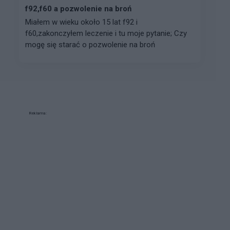
f92,f60 a pozwolenie na broń
Miałem w wieku około 15 lat f92 i
f60,zakonczyłem leczenie i tu moje pytanie; Czy
mogę się starać o pozwolenie na broń
Reklama: