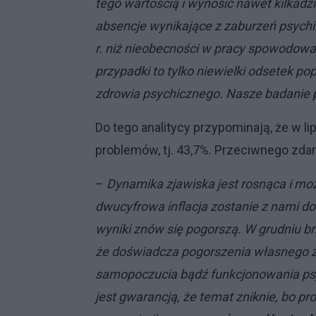
tego wartością i wynosić nawet kilkadzi
absencje wynikające z zaburzeń psychi
r. niż nieobecności w pracy spowodo
przypadki to tylko niewielki odsetek p
zdrowia psychicznego. Nasze badanie p
Do tego analitycy przypominają, że w l
problemów, tj. 43,7%. Przeciwnego zdania
–
Dynamika zjawiska jest rosnąca i mo
dwucyfrowa inflacja zostanie z nami d
wyniki znów się pogorszą. W grudniu b
że doświadcza pogorszenia własnego zd
samopoczucia bądź funkcjonowania psy
jest gwarancją, że temat zniknie, bo pr