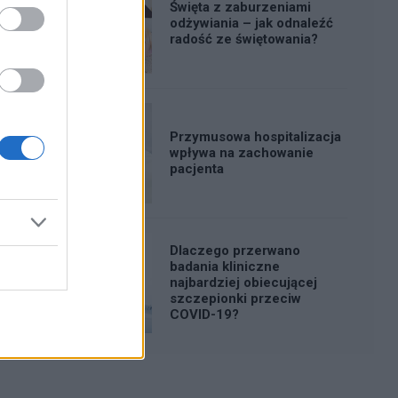
Święta z zaburzeniami
odżywiania – jak odnaleźć
radość ze świętowania?
Przymusowa hospitalizacja
wpływa na zachowanie
pacjenta
Dlaczego przerwano
badania kliniczne
najbardziej obiecującej
szczepionki przeciw
COVID-19?