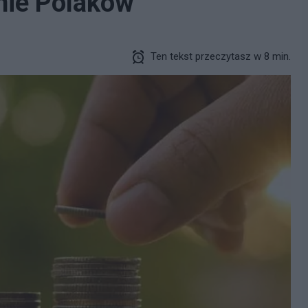
znie Polaków
Ten tekst przeczytasz w 8 min.