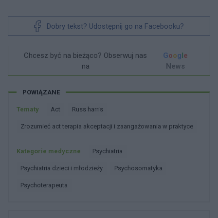
Dobry tekst? Udostępnij go na Facebooku?
Chcesz być na bieżąco? Obserwuj nas
G
o
o
g
l
e
na
News
POWIĄZANE
Tematy
Act
Russ harris
Zrozumieć act terapia akceptacji i zaangażowania w praktyce
Kategorie medyczne
Psychiatria
Psychiatria dzieci i młodzieży
Psychosomatyka
Psychoterapeuta