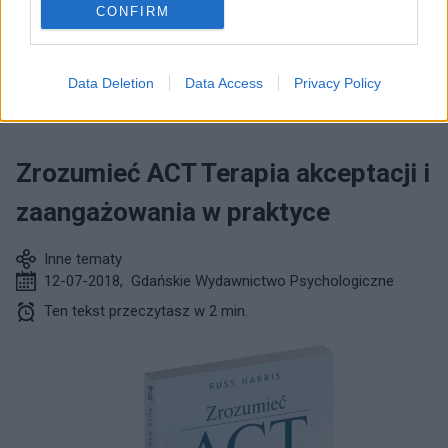
Przeczytaj następny tekst z kategorii:
CONFIRM
INNE TEMATY
Data Deletion
Data Access
Privacy Policy
Zrozumieć ACT Terapia akceptacji i
zaangażowania w praktyce
Inne tematy
12-07-2018
,
Gdańskie Wydawnictwo Psychologiczne
Ten tekst przeczytasz w 2 min.