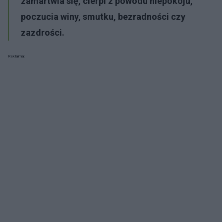
zamartwia się, cierpi z powodu niepokoju,
poczucia winy, smutku, bezradności czy
zazdrości.
Reklama: