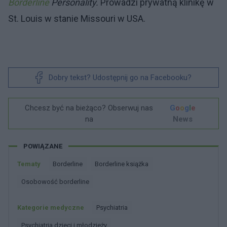
Borderline
Personality.
Prowadzi prywatną klinikę w
St. Louis w stanie Missouri w USA.
Dobry tekst? Udostępnij go na Facebooku?
Chcesz być na bieżąco? Obserwuj nas
G
o
o
g
l
e
na
News
POWIĄZANE
Tematy
Borderline
Borderline książka
Osobowość borderline
Kategorie medyczne
Psychiatria
Psychiatria dzieci i młodzieży