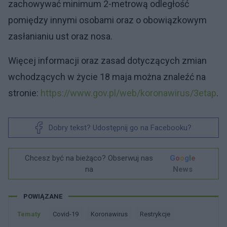
zachowywać minimum 2-metrową odległość
pomiędzy innymi osobami oraz o obowiązkowym
zasłanianiu ust oraz nosa.
Więcej informacji oraz zasad dotyczących zmian
wchodzących w życie 18 maja można znaleźć na
stronie:
https://www.gov.pl/web/koronawirus/3etap
.
Dobry tekst? Udostępnij go na Facebooku?
Chcesz być na bieżąco? Obserwuj nas
G
o
o
g
l
e
na
News
POWIĄZANE
Tematy
Covid-19
Koronawirus
Restrykcje