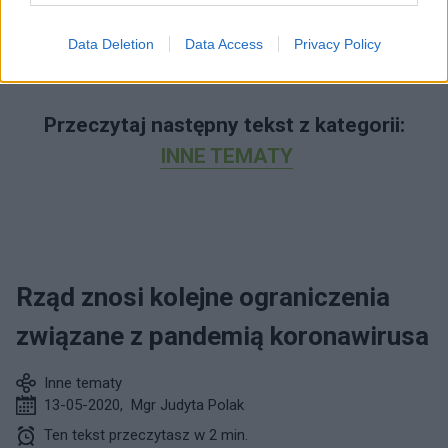
Data Deletion
Data Access
Privacy Policy
Przeczytaj następny tekst z kategorii:
INNE TEMATY
Rząd znosi kolejne ograniczenia
związane z pandemią koronawirusa
Inne tematy
13-05-2020
,
Mgr Judyta Polak
Ten tekst przeczytasz w 2 min.