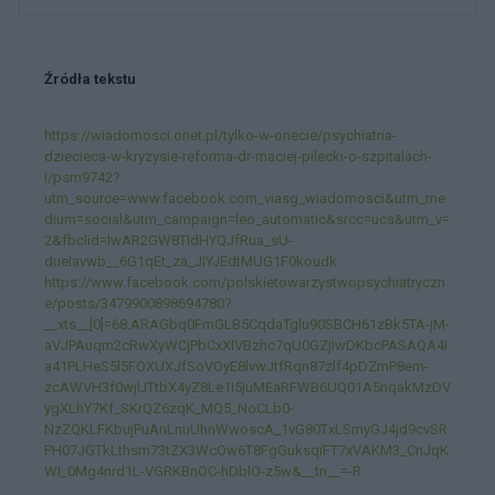
Źródła tekstu
https://wiadomosci.onet.pl/tylko-w-onecie/psychiatria-
dziecieca-w-kryzysie-reforma-dr-maciej-pilecki-o-szpitalach-
i/psm9742?
utm_source=www.facebook.com_viasg_wiadomosci&utm_me
dium=social&utm_campaign=leo_automatic&srcc=ucs&utm_v=
2&fbclid=IwAR2GW8TIdHYQJfRua_sU-
duelavwb__6G1qEt_za_JIYJEdtMUG1F0koudk
https://www.facebook.com/polskietowarzystwopsychiatryczn
e/posts/3479900898694780?
__xts__[0]=68.ARAGbq0FmGLB5CqdaTglu90SBCH61zBk5TA-jM-
aVJPAuqm2cRwXyWCjPbCxXIVBzhc7qU0GZjIwDKbcPASAQA4I
a41PLHeS5l5FOXUXJfSoVOyE8lvwJtfRqn87zlf4pDZmP8em-
zcAWVH3f0wjUTtbX4yZ8Le1I5juMEaRFWB6UQ01A5nqakMzDV
ygXLhY7Kf_SKrQZ6zqK_MQ5_NoCLb0-
NzZQKLFKbujPuAnLnuUhnWwoscA_1vG80TxLSmyGJ4jd9cvSR
PH07JGTkLthsm73tZX3WcOw6T8FgGuksqiFT7xVAKM3_CnJqK
WI_0Mg4nrd1L-VGRKBnOC-hDblO-z5w&__tn__=-R