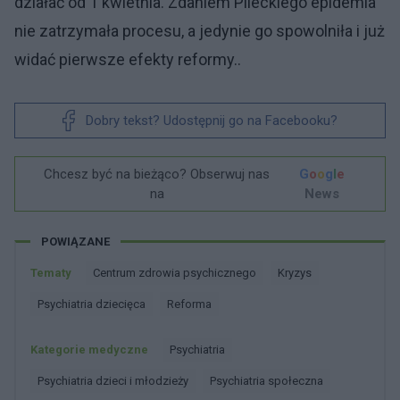
działać od 1 kwietnia. Zdaniem Pileckiego epidemia
nie zatrzymała procesu, a jedynie go spowolniła i już
widać pierwsze efekty reformy..
Dobry tekst? Udostępnij go na Facebooku?
Chcesz być na bieżąco? Obserwuj nas
G
o
o
g
l
e
na
News
POWIĄZANE
Tematy
Centrum zdrowia psychicznego
Kryzys
Psychiatria dziecięca
Reforma
Kategorie medyczne
Psychiatria
Psychiatria dzieci i młodzieży
Psychiatria społeczna