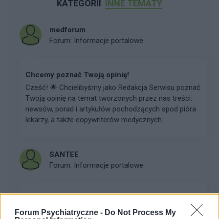
KATEGORII
INNE TEMATY
medforum
Forum:
Informacje portalowe
Chcemy poznać Twoją opinię!
Cześć! 🌟 Chcielibyśmy jako Redakcja Serwisu poznać
Twoją opinię na temat tworzonych przez nas treści:
newsów, porad i artykułów pochodzących spod pióra
lekarzy, a także copywriterów medycznych. ...
SANTEE
Forum:
Informacje portalowe
f92,f60 a pozwolenie na broń
Miałem w wieku około 15 lat f92 i f60,zakonczyłem
Forum Psychiatryczne -
Do Not Process My