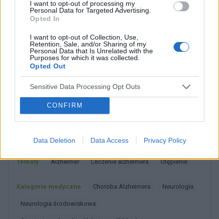
I want to opt-out of processing my
Personal Data for Targeted Advertising.
Opted In
I want to opt-out of Collection, Use,
Retention, Sale, and/or Sharing of my
Personal Data that Is Unrelated with the
Purposes for which it was collected.
Opted Out
Dobry tekst? Udostępnij go na Facebooku?
Sensitive Data Processing Opt Outs
CONFIRM
Chcesz być na bieżąco? Obserwuj nas
G
o
o
g
l
e
na
News
Data Deletion
Data Access
Privacy Policy
POWIĄZANE
Tematy
Alzheimer
Leczenie alzheimera
Otępienie
Kategorie medyczne
Choroba Alzheimera
Neurologia
Neurologia środowiskowa