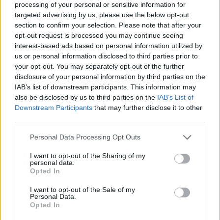
bardzo rzadko może nastąpić indukcja
processing of your personal or sensitive information for
targeted advertising by us, please use the below opt-out
pojedynczego napadu drgawkowego (do 2009
section to confirm your selection. Please note that after your
roku 20 takich przypadków na świecie).
opt-out request is processed you may continue seeing
interest-based ads based on personal information utilized by
us or personal information disclosed to third parties prior to
your opt-out. You may separately opt-out of the further
Przeciwwskazania:
disclosure of your personal information by third parties on the
IAB’s list of downstream participants. This information may
Ewentualne przeciwwskazania do terapii omawiane
also be disclosed by us to third parties on the
IAB’s List of
są indywidualnie z lekarzem w trakcie kwalifikacji do
Downstream Participants
that may further disclose it to other
third parties.
leczenia. Jedynym bezwzględnym
Personal Data Processing Opt Outs
przeciwwskazaniem do terapii jest obecność
implantowanych metalowych urządzeń
I want to opt-out of the Sharing of my
personal data.
i stymulatorów medycznych w pobliżu cewki
Opted In
stymulującej (odłamki metalowe, klipsy
I want to opt-out of the Sale of my
Personal Data.
naczyniowe, szwy metalowe, neurostymulator
Opted In
służący do głębokiej stymulacji mózgu).