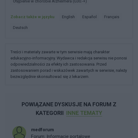
Otępienie w chorobie Alzheimera (G30.-+)
Zobacz także w języku
english
español
français
deutsch
Treści i materiały zawarte w tym serwisie mają charakter
edukacyjno-informacyjny. Wydawca i redakcja serwisu nie ponosi
odpowiedzialności za efekty ich zastosowania. Przed
zastosowaniem porad i wskazówek zawartych w serwisie, należy
bezwzględnie skonsultować się z lekarzem.
POWIĄZANE DYSKUSJE NA FORUM Z
KATEGORII
INNE TEMATY
medforum
Forum:
Informacje portalowe