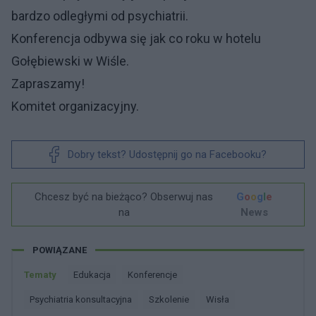
bardzo odległymi od psychiatrii.
Konferencja odbywa się jak co roku w hotelu
Gołębiewski w Wiśle.
Zapraszamy!
Komitet organizacyjny.
Dobry tekst? Udostępnij go na Facebooku?
Chcesz być na bieżąco? Obserwuj nas
G
o
o
g
l
e
na
News
POWIĄZANE
Tematy
Edukacja
Konferencje
Psychiatria konsultacyjna
Szkolenie
Wisła