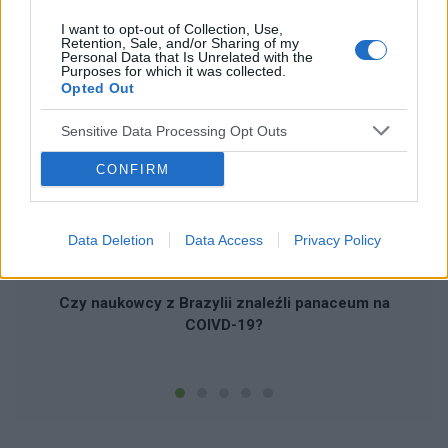
I want to opt-out of Collection, Use,
Retention, Sale, and/or Sharing of my
Personal Data that Is Unrelated with the
Purposes for which it was collected.
POLECAMY TREŚCI Z KATEGORII
INNE TEMATY
Opted Out
Sensitive Data Processing Opt Outs
CONFIRM
‹
›
Data Deletion
Data Access
Privacy Policy
Czy naukowcy z Brazylii znaleźli panaceum na
COIVD-19?