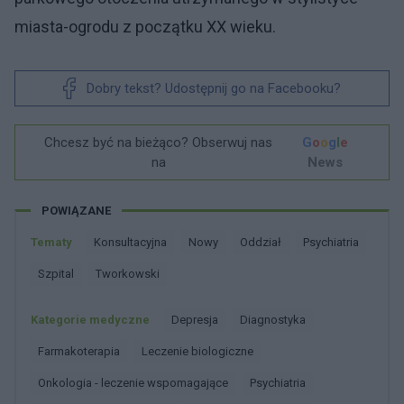
miasta-ogrodu z początku XX wieku.
Dobry tekst? Udostępnij go na Facebooku?
Chcesz być na bieżąco? Obserwuj nas
G
o
o
g
l
e
na
News
POWIĄZANE
Tematy
Konsultacyjna
Nowy
Oddział
Psychiatria
Szpital
Tworkowski
Kategorie medyczne
Depresja
Diagnostyka
Farmakoterapia
Leczenie biologiczne
Onkologia - leczenie wspomagające
Psychiatria