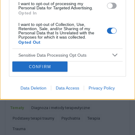
I want to opt-out of processing my
• Wstępny wywiad dotyczący traumy (
Initial Trauma
Personal Data for Targeted Advertising.
Opted In
Review
-3 - ITR-3)
I want to opt-out of Collection, Use,
• Protokół treningu oddechu opartego na uważności
Retention, Sale, and/or Sharing of my
Personal Data that Is Unrelated with the
(
Mindfulness-Based Breath Training
- MBT)
Purposes for which it was collected.
Opted Out
Sensitive Data Processing Opt Outs
Dobry tekst? Udostępnij go na Facebooku?
CONFIRM
Chcesz być na bieżąco? Obserwuj nas
G
o
o
g
l
e
na
News
Data Deletion
Data Access
Privacy Policy
POWIĄZANE
Tematy
Diagnoza i metody terapeutyczne
Podstawy terapii traumy
Psychiatria
Terapia
Trauma