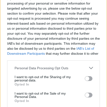
processing of your personal or sensitive information for
• Skutki traumy
targeted advertising by us, please use the below opt-out
• Diagnoza traumy i objawów pourazowych
section to confirm your selection. Please note that after your
opt-out request is processed you may continue seeing
interest-based ads based on personal information utilized by
INTERWENCJE KLINICZNE
us or personal information disclosed to third parties prior to
your opt-out. You may separately opt-out of the further
• Podstawowe zagadnienia w terapii traumy
disclosure of your personal information by third parties on the
• Psychoedukacja
IAB’s list of downstream participants. This information may
also be disclosed by us to third parties on the
IAB’s List of
• Zmniejszanie cierpienia i trening regulacji afektu
Downstream Participants
that may further disclose it to other
• Interwencje poznawcze
third parties.
• Przetwarzanie emocjonalne
Personal Data Processing Opt Outs
• Poprawa poczucia tożsamości i funkcjonowania w
I want to opt-out of the Sharing of my
personal data.
związkach z innymi
Opted In
• Strategie uważnościowe w terapii traumy
I want to opt-out of the Sale of my
• Leczenie ostrych następstw traumy
Personal Data.
Opted In
• Psychobiologia i psychofarmakologia traumy