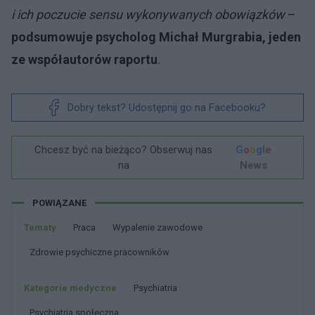
i ich poczucie sensu wykonywanych obowiązków
–
podsumowuje psycholog Michał Murgrabia, jeden
ze współautorów raportu
.
Dobry tekst? Udostępnij go na Facebooku?
Chcesz być na bieżąco? Obserwuj nas
G
o
o
g
l
e
na
News
POWIĄZANE
Tematy
Praca
Wypalenie zawodowe
Zdrowie psychiczne pracowników
Kategorie medyczne
Psychiatria
Psychiatria społeczna