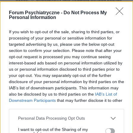
Twoją opinię na temat tworzonych przez nas treści:
newsów, porad i artykułów pochodzących spod pióra
Forum Psychiatryczne -
Do Not Process My
Personal Information
lekarzy, a także copywriterów medycznych. ...
If you wish to opt-out of the sale, sharing to third parties, or
processing of your personal or sensitive information for
SANTEE
targeted advertising by us, please use the below opt-out
Forum:
Informacje portalowe
section to confirm your selection. Please note that after your
opt-out request is processed you may continue seeing
interest-based ads based on personal information utilized by
f92,f60 a pozwolenie na broń
us or personal information disclosed to third parties prior to
Miałem w wieku około 15 lat f92 i f60,zakonczyłem
your opt-out. You may separately opt-out of the further
leczenie i tu moje pytanie; Czy mogę się starać o
disclosure of your personal information by third parties on the
IAB’s list of downstream participants. This information may
pozwolenie na broń
also be disclosed by us to third parties on the
IAB’s List of
Downstream Participants
that may further disclose it to other
third parties.
Personal Data Processing Opt Outs
Reklama:
I want to opt-out of the Sharing of my