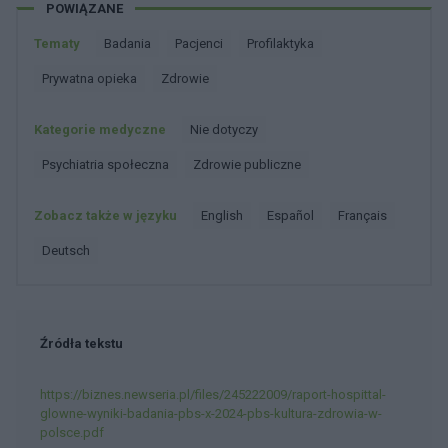
panthermedia
Raport Hospittal „Kultura zdrowia w Polsce 2024”
jest wynikiem ogólnopolskiego badania
przeprowadzonego przez Pracownię Badań
Społecznych. W badaniu udział wzięły osoby w
wieku 25-55 lat. Wyniki raportu pokazują podejście
do zdrowia polskich pacjentów i nastawienie do
prywatnej opieki zdrowotnej. Polacy chcą dbać o
swoje zdrowie i otrzymywać profesjonalną opiekę
zdrowotną.
Dobry tekst? Udostępnij go na Facebooku?