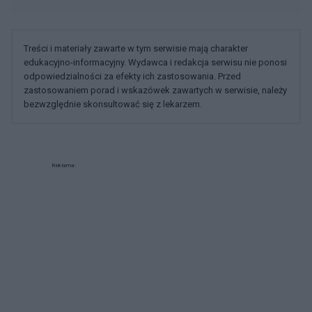
Chcesz być na bieżąco? Obserwuj nas
G
o
o
g
l
e
na
News
POWIĄZANE
Tematy
Badania
Pacjenci
Profilaktyka
Prywatna opieka
Zdrowie
Kategorie medyczne
Nie dotyczy
Psychiatria społeczna
Zdrowie publiczne
Zobacz także w języku
english
español
français
deutsch