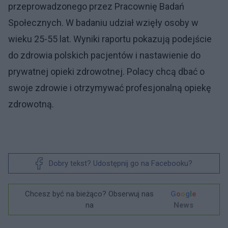
otrzymanie zrozumiałej diagnozy, konkretnego
planu leczenia, wsparcia i zrozumienia.
Prywatna opieka zdrowotna a państwowa opieka zdrowotna: różnice,
fot.