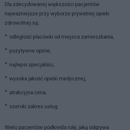
Dlaczego Polacy wybierają prywatną opiekę zdrowotną?,
fot. panthermedia
Według raportu ponad 55% badanych wybiera
prywatną opiekę ze względu na
brak kolejek i
szybki dostęp do lekarza
. Inne zauważalne przez
pacjentów korzyści to lekarze, którzy są empatyczni
i nastawieni na zrozumienie problemu pacjenta, a
także miła atmosfera placówki i przyjazne
nastawienie całego personelu.
Dla zdecydowanej większości pacjentów
najważniejsze przy wyborze prywatnej opieki
zdrowotnej są:
odległość placówki od miejsca zamieszkania,