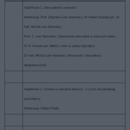
Sala/Room 1. Seksualność seniorów
Moderacja: Prof. Zbigniew Lew-Starowicz, Dr Robert Kowalczyk, Dr
hab. Michał Lew-Starowicz
Prof. Z. Lew-Starowicz: Zaburzenia seksualne w starszym wieku
Dr R. Kowalczyk: Miłość i seks w wieku dojrzałym
Dr hab. Michał Lew-Starowicz: Aktywność seksualna a
długowieczność
Sala/Room 2. Ustawa o zawodzie lekarza - o czym nie pamiętają
psychiatrzy.
Moderacja: Robert Pudlo