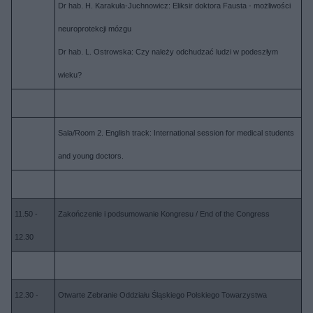
Dr hab. H. Karakuła-Juchnowicz: Eliksir doktora Fausta - możliwości
neuroprotekcji mózgu
Dr hab. L. Ostrowska: Czy należy odchudzać ludzi w podeszłym
wieku?
Sala/Room 2. English track: International session for medical students
and young doctors.
11.50 -
Zakończenie i podsumowanie Kongresu / End of the Congress
12.30
12.30 -
Otwarte Zebranie Oddziału Śląskiego Polskiego Towarzystwa