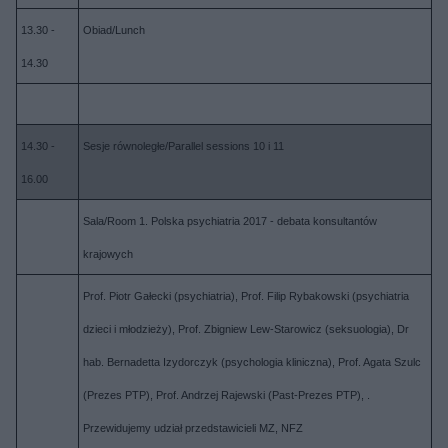
13.30 -
Obiad/Lunch
14.30
14.30 -
Sesje równoległe/Parallel sessions 10 i 11
16.00
Sala/Room 1. Polska psychiatria 2017 - debata konsultantów
krajowych
Prof. Piotr Gałecki (psychiatria), Prof. Filip Rybakowski (psychiatria
dzieci i młodzieży), Prof. Zbigniew Lew-Starowicz (seksuologia), Dr
hab. Bernadetta Izydorczyk (psychologia kliniczna), Prof. Agata Szulc
(Prezes PTP), Prof. Andrzej Rajewski (Past-Prezes PTP), .
Przewidujemy udział przedstawicieli MZ, NFZ