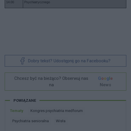
14.00
Psychiatrycznego
Dobry tekst? Udostępnij go na Facebooku?
Chcesz być na bieżąco? Obserwuj nas
G
o
o
g
l
e
na
News
POWIĄZANE
Tematy
Kongres psychiatria medforum
Psychiatria senioralna
Wisła