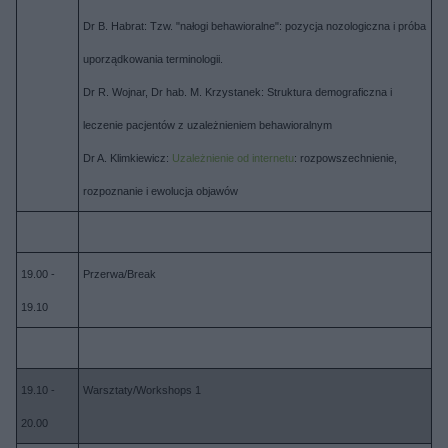
Dr B. Habrat: Tzw. "nałogi behawioralne": pozycja nozologiczna i próba
uporządkowania terminologii.
​Dr R. Wojnar, Dr hab. M. Krzystanek: Struktura demograficzna i
leczenie pacjentów z uzależnieniem behawioralnym
Dr A. Klimkiewicz:
Uzależnienie od internetu
: rozpowszechnienie,
rozpoznanie i ewolucja objawów
19.00 -
Przerwa/Break
19.10
19.10 -
Warsztaty/Workshops 1
20.00