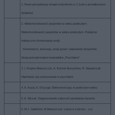
1. Nowe perspektywy terapii schizofrenii cz.1 (Leki o przedłużonym
działaniu)
2. Wielochorobowość pacjentów w wieku podeszłym.
Wielochorobowość pacjentów w wieku podeszłym. Podejście
holistyczne (kontynuacja sesji)
- Komentarze, dyskusja, sesja pytań i odpowiedzi ekspertów
Sesja pod patronatem kwartalnika „Psychiatra"
3. I. Krupka-Matuszczyk, A. Koźmin-Burzyńska, R. Stepańczak:
Hiperbaria i jej zastosowanie w psychiatrii.
4. K. Kucia, K. Drzyzga: Elektrowstrząsy w podeszłym wieku
5. A. Silczuk: Diagnozowanie zaburzeń uprawiania hazardu
6. M.J. Jabłoński, M.Matuszczyk: Lekarze a biznes - czy