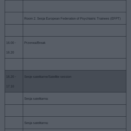
Room 2. Sesja European Federation of Psychiatric Trainees (EFPT)
16.00 -
Przerwa/Break
16.20
16.20 -
Sesje satelitarne/Satellite session
17.10
Sesja satelitarna:
Sesja satelitarna: