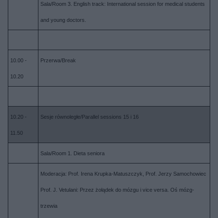
Sala/Room 3. English track: International session for medical students
and young doctors.
10.00 -
Przerwa/Break
10.20
10.20 -
Sesje równoległe/Parallel sessions 15 i 16
11.50
Sala/Room 1. Dieta seniora
Moderacja: Prof. Irena Krupka-Matuszczyk, Prof. Jerzy Samochowiec
Prof. J. Vetulani: Przez żołądek do mózgu i vice versa. Oś mózg-
trzewia