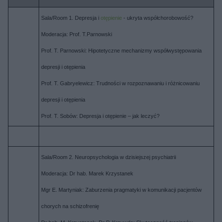
Sala/Room 1. Depresja i
otępienie
- ukryta współchorobowość?
Moderacja: Prof. T.Parnowski
Prof. T. Parnowski: Hipotetyczne mechanizmy współwystępowania
depresji i otępienia
Prof. T. Gabryelewicz: Trudności w rozpoznawaniu i różnicowaniu
depresji i otępienia
Prof. T. Sobów: Depresja i otępienie – jak leczyć?
Sala/Room 2. Neuropsychologia w dzisiejszej psychiatrii
Moderacja: Dr hab. Marek Krzystanek
Mgr E. Martyniak: Zaburzenia pragmatyki w komunikacji pacjentów
chorych na schizofrenię