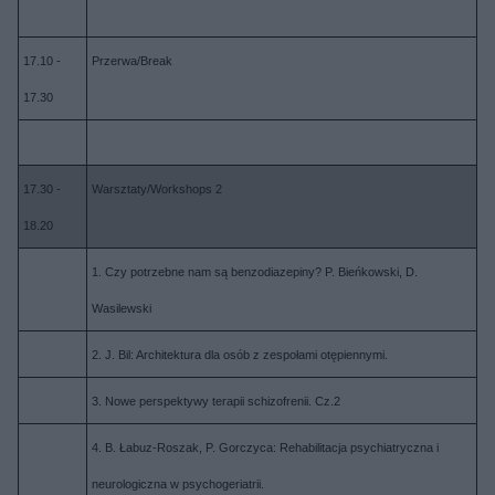
17.10 -
Przerwa/Break
17.30
17.30 -
Warsztaty/Workshops 2
18.20
1. Czy potrzebne nam są benzodiazepiny? P. Bieńkowski, D.
Wasilewski
2. J. Bil: Architektura dla osób z zespołami otępiennymi.
3. Nowe perspektywy terapii schizofrenii. Cz.2
4. B. Łabuz-Roszak, P. Gorczyca: Rehabilitacja psychiatryczna i
neurologiczna w psychogeriatrii.