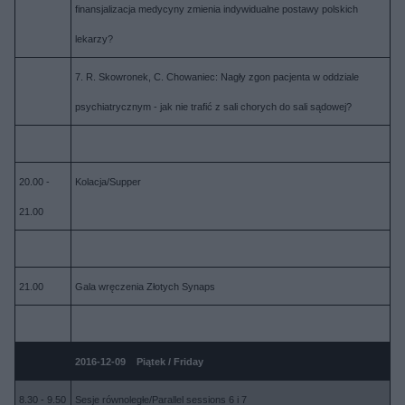
finansjalizacja medycyny zmienia indywidualne postawy polskich
lekarzy?
7. R. Skowronek, C. Chowaniec: Nagły zgon pacjenta w oddziale
psychiatrycznym - jak nie trafić z sali chorych do sali sądowej?
20.00 -
Kolacja/Supper
21.00
21.00
Gala wręczenia Złotych Synaps
2016-12-09 Piątek / Friday
8.30 - 9.50
Sesje równoległe/Parallel sessions 6 i 7