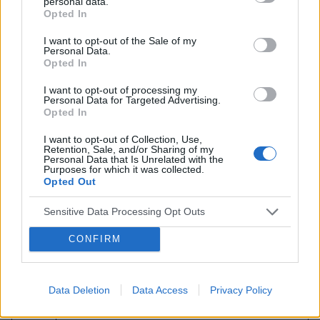
personal data.
11.30
Opted In
I want to opt-out of the Sale of my
Sala/Room 1. Problemy osób niepełnosprawnych intelektualnie w
Personal Data.
Opted In
wieku podeszłym
I want to opt-out of processing my
Moderacja: Dr Krzysztof Krysta
Personal Data for Targeted Advertising.
Opted In
Wykładowcy: K. Bobińska, A. Bratek, B. Perera,
A. Gutowska: Starzenie się osób z niepełnosprawnością intelektualną -
I want to opt-out of Collection, Use,
Retention, Sale, and/or Sharing of my
Personal Data that Is Unrelated with the
perspektywa humanistyczna
Purposes for which it was collected.
Opted Out
Sesja pod patronatem Sekcji EPA - Mental Health and Intellectual
Disabilities (MHID)
Sensitive Data Processing Opt Outs
CONFIRM
Sala/Room 1: Panel dyskusyjny: terapie pozafarmakologiczne w wieku
Data Deletion
Data Access
Privacy Policy
podeszłym
Neuropsycholog, muzykoterapeuta, rehabilitant, kinezyterapeuta,