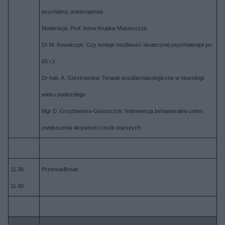
psychiatra, arteterapeuta
Moderacja: Prof. Irena Krupka-Matuszczyk
Dr M. Kowalczyk: Czy istnieje możliwość skutecznej psychoterapii po
65 r.ż.
Dr hab. A. Gorzkowska: Terapie pozafarmakologiczne w neurologii
wieku podeszłego
Mgr D. Grzybowska-Ganszczyk: Interwencja behawioralna celem
zwiększenia aktywności osób starszych
11.30 -
Przerwa/Break
11.40