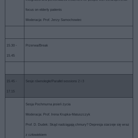
focus on elderly patients
Moderacja: Prof. Jerzy Samochowiec
15.30 -
Przerwa/Break
15.45
15.45 -
Sesje równoległe/Parallel sessions 2 i 3
17.15
Sesja Pochmurna jesień życia
Moderacja: Prof. Irena Krupka-Matuszczyk
Prof. D. Dudek: Skąd nadciągają chmury? Depresja starzeje się wraz
z człowiekiem