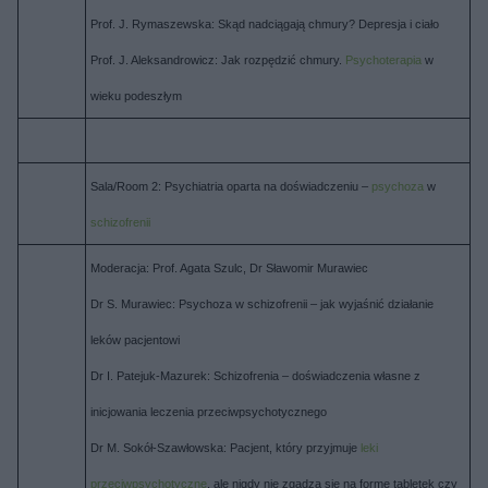
Prof. J. Rymaszewska: Skąd nadciągają chmury? Depresja i ciało
Prof. J. Aleksandrowicz: Jak rozpędzić chmury.
Psychoterapia
w
wieku podeszłym
Sala/Room 2: Psychiatria oparta na doświadczeniu –
psychoza
w
schizofrenii
Moderacja: Prof. Agata Szulc, Dr Sławomir Murawiec
Dr S. Murawiec: Psychoza w schizofrenii – jak wyjaśnić działanie
leków pacjentowi
Dr I. Patejuk-Mazurek: Schizofrenia – doświadczenia własne z
inicjowania leczenia przeciwpsychotycznego
Dr M. Sokół-Szawłowska: Pacjent, który przyjmuje
leki
przeciwpsychotyczne
, ale nigdy nie zgadza się na formę tabletek czy