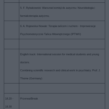
5. F. Rybakowski: Warsztat komisji ds autyzmu: Neurobiologia i
farmakoterapia autyzmu.
6. A. Rojewska-Nowak: Terapia tańcem i ruchem - Improwizacje
Psychomotoryczne Tańca Wewnętrznego (IPTW©)
English track: International session for medical students and young
doctors.
Combining scientific research and clinical work in psychiatry. Prof. J.
Thome (Germany)
18.20 -
Przerwa/Break
18.30