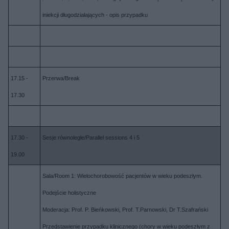
iniekcji długodziałających - opis przypadku
17.15 -
Przerwa/Break
17.30
17.30 -
Sesje równoległe/Parallel sessions 4 i 5
19.00
Sala/Room 1: Wielochorobowość pacjentów w wieku podeszłym.
Podejście holistyczne
Moderacja: Prof. P. Bieńkowski, Prof. T.Parnowski, Dr T.Szafrański
Przedstawienie przypadku klinicznego (chory w wieku podeszłym z