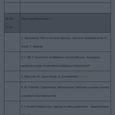
18.30 -
Warsztaty/Workshops 3
19.20
1. Stymulatory VNS w leczeniu depresji - pierwsze doświadczenia. K.
Kucia, T. Mędrala
2. J. Bil, P. Gorczyca: Architektura neuromorficzna - Kreowanie
terapeutycznego środowiska szpitali psychiatrycznych
3. Warsztat: M. Janas-Kozik, A. Czernikiewicz:
Mania
4. M. Feldman: Zapomniane, lekceważone i nieznane a ważne choroby
w praktyce psychiatrycznej
5. I. Krupka-Matuszczyk: Agresja w wieku podeszłym - diagnozowanie