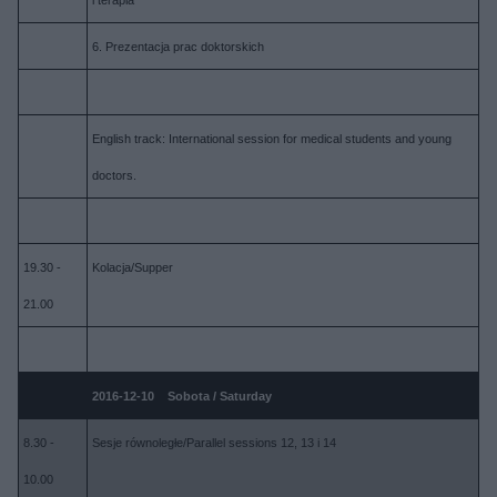
i terapia
6. Prezentacja prac doktorskich
English track: International session for medical students and young
doctors.
19.30 -
Kolacja/Supper
21.00
2016-12-10 Sobota / Saturday
8.30 -
Sesje równoległe/Parallel sessions 12, 13 i 14
10.00