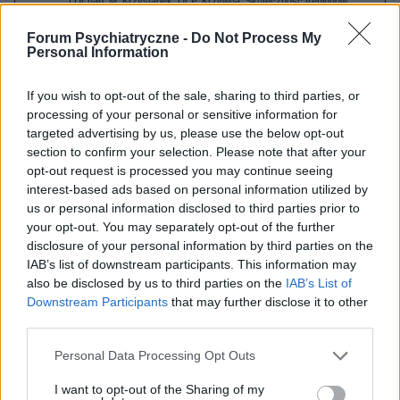
Dr hab. M. Krzystanek, Dr P. Krzywda: Skuteczność treningów
kognitywnych w leczeniu zaburzeń poznawczych w schizofrenii
Forum Psychiatryczne -
Do Not Process My
Personal Information
Prof. A. Borkowska: Wykorzystanie treningów kognitywnych w
poprawie funkcji poznawczych osób zdrowych i w "pre MCI"
If you wish to opt-out of the sale, sharing to third parties, or
processing of your personal or sensitive information for
Dr hab. B.Izydorczyk: Diagnoza psychologiczna impulsywnych i
targeted advertising by us, please use the below opt-out
restrykcyjnych objawów a obecność traum relacyjnych i deficytów
section to confirm your selection. Please note that after your
opt-out request is processed you may continue seeing
emocjonalnych w autobiografii osób z anoreksją i bulimią psychiczną
interest-based ads based on personal information utilized by
us or personal information disclosed to third parties prior to
(analiza badań własnych)
your opt-out. You may separately opt-out of the further
disclosure of your personal information by third parties on the
IAB’s list of downstream participants. This information may
also be disclosed by us to third parties on the
IAB’s List of
9.50 -
Coffee Break/ Poster session
Downstream Participants
that may further disclose it to other
10.10
third parties.
Personal Data Processing Opt Outs
10.10 -
Sesje równoległe/Parallel sessions 8 i 9
I want to opt-out of the Sharing of my