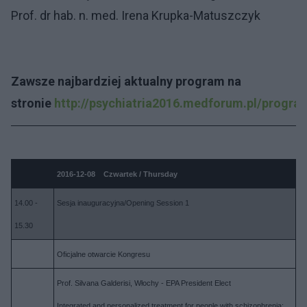
Prof. dr hab. n. med. Irena Krupka-Matuszczyk
Zawsze najbardziej aktualny program na
stronie
http://psychiatria2016.medforum.pl/progra
2016-12-08 Czwartek / Thursday
14.00 -
Sesja inauguracyjna/Opening Session 1
15.30
Oficjalne otwarcie Kongresu
Prof. Silvana Galderisi, Włochy - EPA President Elect
Integrated and personalized treatment for people with schizophrenia: