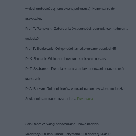
wielochorobowością i stosowaną politerapią). Komentarze do
przypadku:
Prof. T. Parnowski: Zaburzenia świadomości, depresja czy nadmierna
sedacja?
Prof. P. Bieńkowski: Odrębności farmakologiczne populacji 65+
Dr K. Broczek: Wielochorobowość - spojrzenie geriatry
Dr T. Szafrański: Psychiatryczne aspekty stosowania statyn u osób
starszych
Dr A. Borzym: Rola opiekunów w terapii pacjenta w wieku podeszłym
Sesja pod patronatem czasopisma
Psychiatra
Sala/Room 2: Nałogi behawioralne - nowe badania
Moderacja: Dr hab. Marek Krzystanek, Dr Andrzej Silczuk