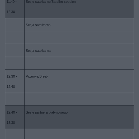
11.40 -
Sesje satelitarne/Satellite session
12.30
Sesja satelitarna:
Sesja satelitarna:
12.30 -
Przerwa/Break
12.40
12.40 -
Sesje partnera platynowego
13.30