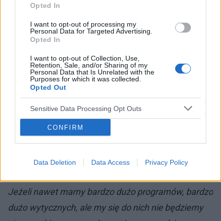
zajęcia, tak jak 43 proc. nie wysyłała ich na
Opted In
wychowanie do życia w rodzinie.
I want to opt-out of processing my
Personal Data for Targeted Advertising.
Opted In
– Programów i inicjatyw jest dużo, tylko one są
I want to opt-out of Collection, Use,
punktowe, realizowane przez daną jednostkę, czy to
Retention, Sale, and/or Sharing of my
Personal Data that Is Unrelated with the
Purposes for which it was collected.
przez Ministerstwo Zdrowia, czy jakieś organy
Opted Out
podległe, czy Ministerstwo Sportu i Turystyki, czy
Sensitive Data Processing Opt Outs
też Ministerstwo Edukacji Narodowej. Ministerstwa
powinny zacząć działać systemowo razem, żeby te
CONFIRM
programy nie były punktowe, nie kończyły się po
roku czy pół roku, tylko trwały dłużej. Nawyki
Data Deletion
Data Access
Privacy Policy
musimy jednak zmieniać, zaczynając od siebie.
Jeżeli nawet mamy bardzo dużo programów, bardzo
dużo wytycznych, ale my się do nich nie będziemy