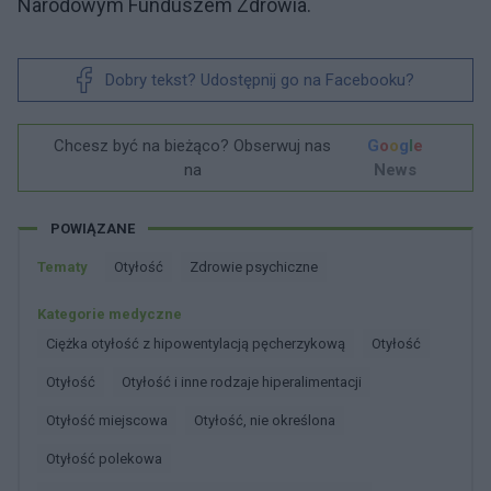
Narodowym Funduszem Zdrowia.
Dobry tekst? Udostępnij go na Facebooku?
Chcesz być na bieżąco? Obserwuj nas
G
o
o
g
l
e
na
News
POWIĄZANE
Tematy
Otyłość
Zdrowie psychiczne
Kategorie medyczne
Ciężka otyłość z hipowentylacją pęcherzykową
Otyłość
Otyłość
Otyłość i inne rodzaje hiperalimentacji
Otyłość miejscowa
Otyłość, nie określona
Otyłość polekowa