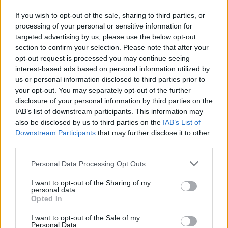
temu, to wciąż walka z nim nie jest efektywna.
If you wish to opt-out of the sale, sharing to third parties, or
Zarówno kampanie informacyjne, jak i działania
processing of your personal or sensitive information for
promujące sport wśród dzieci i młodzieży nie
targeted advertising by us, please use the below opt-out
section to confirm your selection. Please note that after your
przynoszą oczekiwanego rezultatu w postaci
opt-out request is processed you may continue seeing
wyraźnego spadku liczby dzieci z nieprawidłową
interest-based ads based on personal information utilized by
us or personal information disclosed to third parties prior to
masą ciała. Duże nadzieje na poprawę sytuacji
your opt-out. You may separately opt-out of the further
wiązano z planem wprowadzenia od września 2025
disclosure of your personal information by third parties on the
IAB’s list of downstream participants. This information may
roku do szkół nowego przedmiotu – edukacji
also be disclosed by us to third parties on the
IAB’s List of
zdrowotnej. Istotnym komponentem podstawy
Downstream Participants
that may further disclose it to other
third parties.
programowej ma być w nim zdrowe żywienie.
Personal Data Processing Opt Outs
Okazuje się jednak, że wbrew wcześniejszym
zapowiedziom przedmiot będzie nieobowiązkowy.
I want to opt-out of the Sharing of my
personal data.
W praktyce może więc dojść do tego, że znaczna
Opted In
część rodziców nie będzie wysyłała dzieci na te
I want to opt-out of the Sale of my
Personal Data.