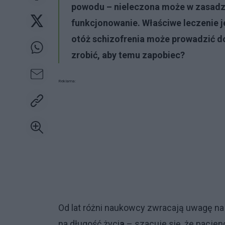
powodu – nieleczona może w zasadzi
funkcjonowanie. Właściwe leczenie j
otóż schizofrenia może prowadzić d
zrobić, aby temu zapobiec?
Reklama:
Od lat różni naukowcy zwracają uwagę na 
na długość życi
a
– szacuje się, że pacje