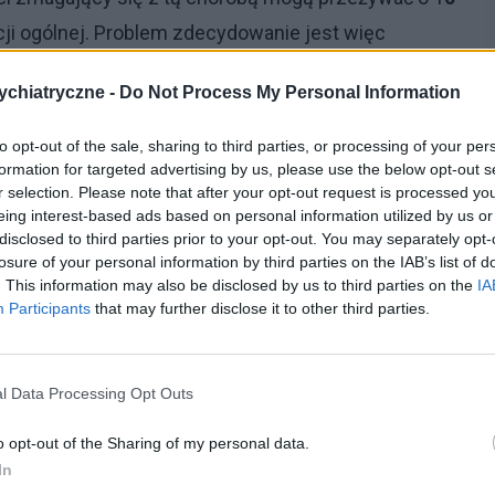
cji ogólnej. Problem zdecydowanie jest więc
 przede wszystkim należy zwrócić uwagę na to, z
chiatryczne -
Do Not Process My Personal Information
ć czas przeżycia.
to opt-out of the sale, sharing to third parties, or processing of your per
w leczeniu schizofrenii lekom, czyli
środkom
formation for targeted advertising by us, please use the below opt-out s
ywiście mogą one pozwolić na opanowanie objawów
r selection. Please note that after your opt-out request is processed y
eing interest-based ads based on personal information utilized by us or
skutki uboczne i u niektórych leczonych nimi
disclosed to third parties prior to your opt-out. You may separately opt-
rzenia gospodarki lipidowej
.
losure of your personal information by third parties on the IAB’s list of
. This information may also be disclosed by us to third parties on the
IA
Participants
that may further disclose it to other third parties.
l Data Processing Opt Outs
o opt-out of the Sharing of my personal data.
In