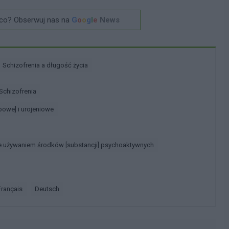
co? Obserwuj nas na
G
o
o
g
l
e
News
Schizofrenia a długość życia
Schizofrenia
ypowe] i urojeniowe
e używaniem środków [substancji] psychoaktywnych
français
deutsch