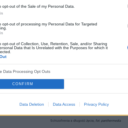
o opt-out of the Sale of my Personal Data.
In
to opt-out of processing my Personal Data for Targeted
ing.
In
o opt-out of Collection, Use, Retention, Sale, and/or Sharing
ersonal Data that Is Unrelated with the Purposes for which it
lected.
Out
ve Data Processing Opt Outs
CONFIRM
Data Deletion
Data Access
Privacy Policy
Schizofrenia a długość życia,
fot. panthermedia