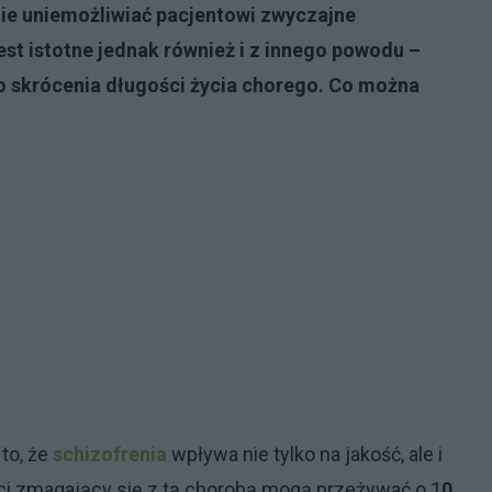
e uniemożliwiać pacjentowi zwyczajne
est istotne jednak również i z innego powodu –
o skrócenia długości życia chorego. Co można
to, że
schizofrenia
wpływa nie tylko na jakość, ale i
nci zmagający się z tą chorobą mogą przeżywać o 1
0