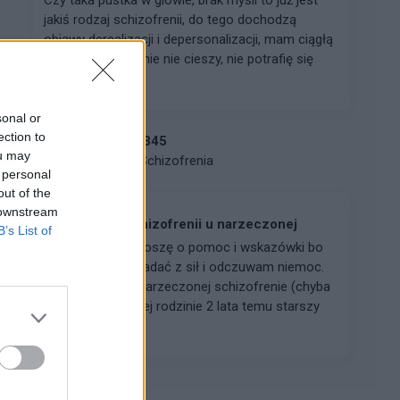
jakiś rodzaj schizofrenii, do tego dochodzą
objawy derealizacji i depersonalizacji, mam ciągłą
anhedonię, nic mnie nie cieszy, nie potrafię się
złości...
sonal or
ection to
chris12345
ou may
Forum:
Schizofrenia
 personal
out of the
 downstream
Podejrzenie schizofrenii u narzeczonej
B’s List of
Cześć, bardzo proszę o pomoc i wskazówki bo
już zaczynam opadać z sił i odczuwam niemoc.
Podejrzewam u narzeczonej schizofrenie (chyba
paranoidalną) w jej rodzinie 2 lata temu starszy
brat został zdi...