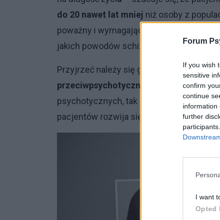
do 20 nawet lat mniej
niż osoby z popula
poważny i wymagający zainteresowania –
Forum Psy
jakich powodów schizofrenia może skraca
If you wish 
Przyjrzeć należy się głównie stosowanym 
sensitive in
przeciwpsychotycznym
. Tak jak rzecz
confirm you
continue se
psychotycznych, tak i leki te mają pewne 
information 
pacjentów rozwija się
cukrzyca czy zabu
further disc
participants
Downstream 
Persona
I want t
Opted 