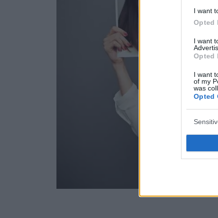
I want t
Opted 
I want 
Advertis
Opted 
I want t
of my P
was col
Opted 
Sensiti