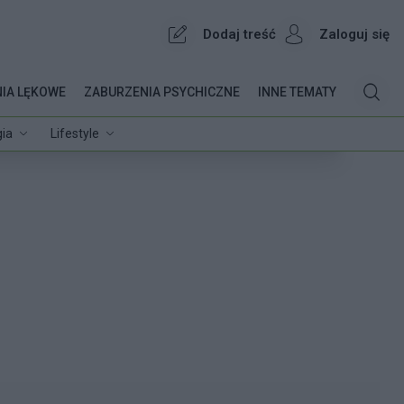
Dodaj treść
Zaloguj się
IA LĘKOWE
ZABURZENIA PSYCHICZNE
INNE TEMATY
ia
Lifestyle