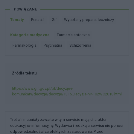
POWIĄZANE
Tematy
Fenactil
Gif
Wycofany preparat leczniczy
Kategorie medyczne
Farmacja apteczna
Farmakologia
Psychiatria
Schizofrenia
Źródła tekstu
https://www.gif.gov.pl/pl/decyzje-i-
komunikaty/decyzje/decyzje/1315,Decyzja-Nr-102WC2018.html
Treści i materiały zawarte w tym serwisie mają charakter
edukacyjno-informacyjny. Wydawca i redakcja serwisu nie ponosi
odpowiedzialności za efekty ich zastosowania. Przed