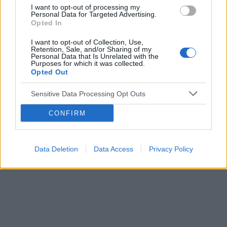
I want to opt-out of processing my
‹
›
Personal Data for Targeted Advertising.
Opted In
I want to opt-out of Collection, Use,
Retention, Sale, and/or Sharing of my
Personal Data that Is Unrelated with the
Czy naukowcy z Brazylii znaleźli panaceum na
Purposes for which it was collected.
COIVD-19?
Opted Out
Sensitive Data Processing Opt Outs
CONFIRM
Reklama:
Data Deletion
Data Access
Privacy Policy