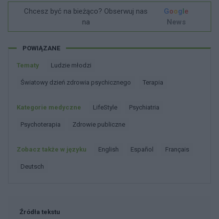
Chcesz być na bieżąco? Obserwuj nas
G
o
o
g
l
e
na
News
POWIĄZANE
Tematy
Ludzie młodzi
światowy dzień zdrowia psychicznego
Terapia
Kategorie medyczne
LifeStyle
Psychiatria
Psychoterapia
Zdrowie publiczne
Zobacz także w języku
english
español
français
deutsch
Źródła tekstu