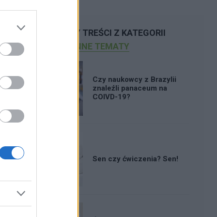
POLECAMY TREŚCI Z KATEGORII
INNE TEMATY
Czy naukowcy z Brazylii
znaleźli panaceum na
COIVD-19?
Sen czy ćwiczenia? Sen!