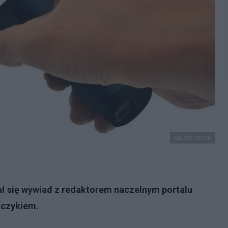
shutterstock
ał się wywiad z redaktorem naczelnym portalu
zczykiem.