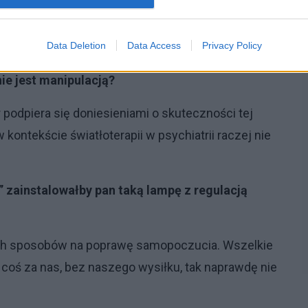
cji oświetlenia. Świat atakuje nas tyloma różnych
czne i inne), że ostrożnie należy podchodzić do
Data Deletion
Data Access
Privacy Policy
”.
nie jest manipulacją?
 podpiera się doniesieniami o skuteczności tej
kontekście światłoterapii w psychiatrii raczej nie
 zainstalowałby pan taką lampę z regulacją
nnych sposobów na poprawę samopoczucia. Wszelkie
coś za nas, bez naszego wysiłku, tak naprawdę nie