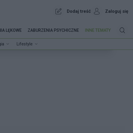
Dodaj treść
Zaloguj się
IA LĘKOWE
ZABURZENIA PSYCHICZNE
INNE TEMATY
ia
Lifestyle