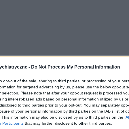
chiatryczne -
Do Not Process My Personal Information
tucznym światłem imitującym światło naturalne?
to opt-out of the sale, sharing to third parties, or processing of your per
formation for targeted advertising by us, please use the below opt-out s
naturalnego, słonecznego nie męczy, ma znaczenie
r selection. Please note that after your opt-out request is processed y
to nieprawidłowe oświetlenie męczy i to bardzo.
eing interest-based ads based on personal information utilized by us or
disclosed to third parties prior to your opt-out. You may separately opt-
losure of your personal information by third parties on the IAB’s list of
, dostosowanym do potrzeb oświetleniem.
. This information may also be disclosed by us to third parties on the
IA
rzepisy BHP.
Participants
that may further disclose it to other third parties.