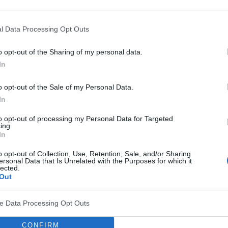
asną rękę? Czy wystarczy przeczytać ulotkę
l Data Processing Opt Outs
światłoterapii, nie nadaje się do leczenia depresji
o opt-out of the Sharing of my personal data.
In
dnie parametry, 5000 – 10 000 luksów (lx) i muszą
wiele osób proszących o zastosowanie tej metody
o opt-out of the Sale of my Personal Data.
 sezonowej, ale inne schorzenia, najczęściej z grupy
In
to opt-out of processing my Personal Data for Targeted
ing.
In
ać na własną rękę. Potrzebna jest diagnoza
o opt-out of Collection, Use, Retention, Sale, and/or Sharing
ną terapię. Jednak opisane przeze mnie systemy
ersonal Data that Is Unrelated with the Purposes for which it
lected.
apeutycznego. Są przeznaczone dla tych, którzy
Out
acownikom nastrój. Ewentualnie przezwyciężyć
ve Data Processing Opt Outs
CONFIRM