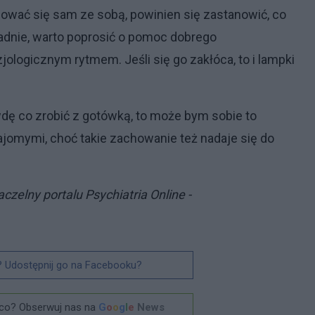
ksować się sam ze sobą, powinien się zastanowić, co
wpadnie, warto poprosić o pomoc dobrego
jologicznym rytmem. Jeśli się go zakłóca, to i lampki
wdę co zrobić z gotówką, to może bym sobie to
omymi, choć takie zachowanie też nadaje się do
czelny portalu Psychiatria Online -
? Udostępnij go na Facebooku?
co? Obserwuj nas na
G
o
o
g
l
e
News