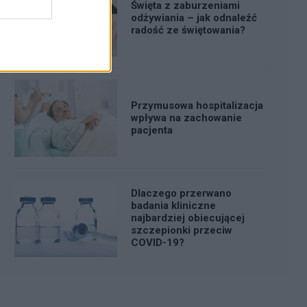
Święta z zaburzeniami
odżywiania – jak odnaleźć
radość ze świętowania?
Przymusowa hospitalizacja
wpływa na zachowanie
pacjenta
Dlaczego przerwano
badania kliniczne
najbardziej obiecującej
szczepionki przeciw
COVID-19?