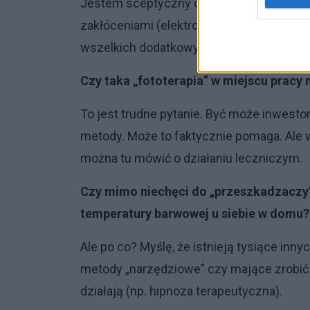
Jestem sceptyczny co do sztucznej regula
zakłóceniami (elektromagnetyczne, akusty
wszelkich dodatkowych „przeszkadzaczy
Czy taka „fototerapia” w miejscu pracy 
To jest trudne pytanie. Być może inwestor
metody. Może to faktycznie pomaga. Ale w 
można tu mówić o działaniu leczniczym.
Czy mimo niechęci do „przeszkadzaczy”
temperatury barwowej u siebie w domu?
Ale po co? Myślę, że istnieją tysiące i
metody „narzędziowe” czy mające zrobić 
działają (np. hipnoza terapeutyczna).