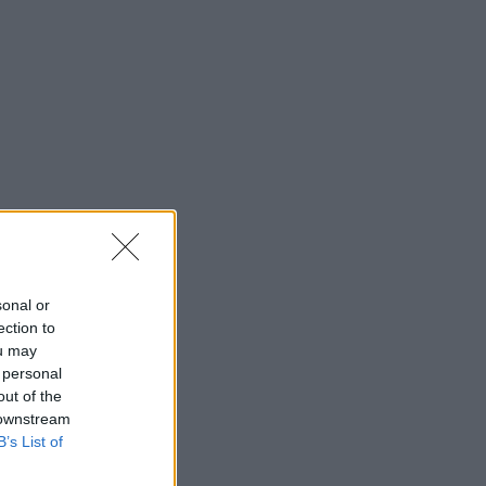
sonal or
ection to
ou may
 personal
out of the
 downstream
B’s List of