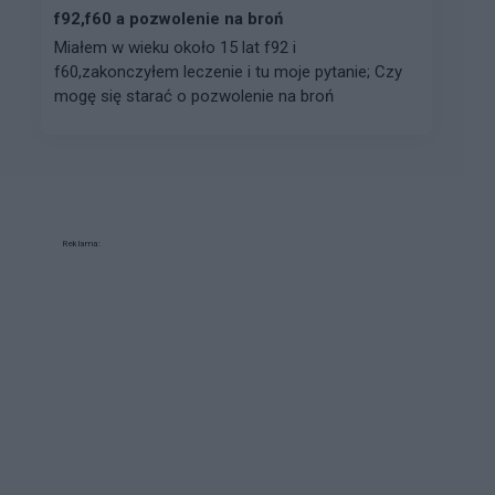
f92,f60 a pozwolenie na broń
Miałem w wieku około 15 lat f92 i
f60,zakonczyłem leczenie i tu moje pytanie; Czy
mogę się starać o pozwolenie na broń
Reklama: