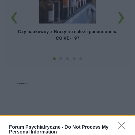
‹
›
Czy naukowcy z Brazylii znaleźli panaceum na
COIVD-19?
Reklama:
Forum Psychiatryczne -
Do Not Process My
Personal Information