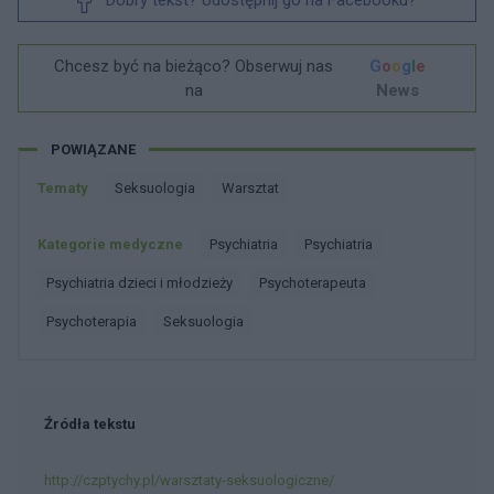
Chcesz być na bieżąco? Obserwuj nas
G
o
o
g
l
e
na
News
POWIĄZANE
Tematy
Seksuologia
Warsztat
Kategorie medyczne
Psychiatria
Psychiatria
Psychiatria dzieci i młodzieży
Psychoterapeuta
Psychoterapia
Seksuologia
Źródła tekstu
http://czptychy.pl/warsztaty-seksuologiczne/