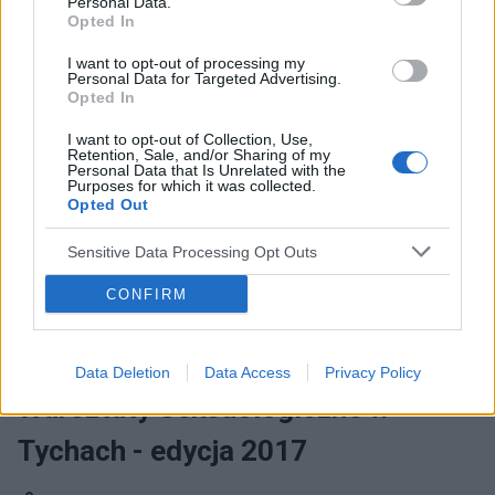
Personal Data.
Opted In
I want to opt-out of processing my
Personal Data for Targeted Advertising.
Opted In
I want to opt-out of Collection, Use,
Retention, Sale, and/or Sharing of my
Personal Data that Is Unrelated with the
Purposes for which it was collected.
Opted Out
Przeczytaj następny tekst z kategorii:
INNE TEMATY
Sensitive Data Processing Opt Outs
CONFIRM
Data Deletion
Data Access
Privacy Policy
Warsztaty Seksuologiczne w
Tychach - edycja 2017