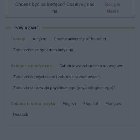
Chcesz być na bieżąco? Obserwuj nas
G
o
o
g
l
e
na
News
POWIĄZANE
Tematy
Autyzm
Goethe university of frankfurt
Zaburzenie ze spektrum autyzmu
Kategorie medyczne
Całościowe zaburzenia rozwojowe
Zaburzenia psychiczne i zaburzenia zachowania
Zaburzenia rozwoju psychicznego (psychologicznego)1
Zobacz także w języku
english
español
français
deutsch