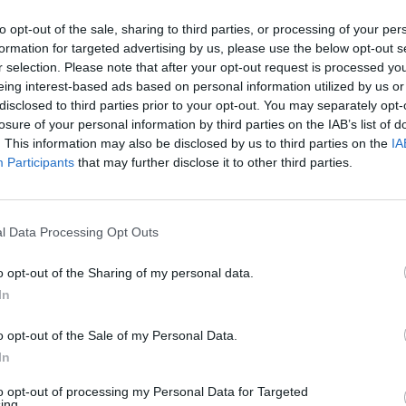
to opt-out of the sale, sharing to third parties, or processing of your per
formation for targeted advertising by us, please use the below opt-out s
r selection. Please note that after your opt-out request is processed y
eing interest-based ads based on personal information utilized by us or
disclosed to third parties prior to your opt-out. You may separately opt-
losure of your personal information by third parties on the IAB’s list of
. This information may also be disclosed by us to third parties on the
IA
Participants
that may further disclose it to other third parties.
l Data Processing Opt Outs
o opt-out of the Sharing of my personal data.
wia
. Chcemy, by wszelkie urazy i schorzenia, o
In
kiem, a informacje czerpane z naszego portalu
o opt-out of the Sale of my Personal Data.
ej wiedzy. Tym z kolei, które borykają się z
In
wie najszybszego powrotu do formy.
to opt-out of processing my Personal Data for Targeted
ing.