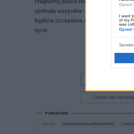
Pragniemy, byście realizowały się zarówn
Opted 
spełniały wszystkie – nawet najbardziej
I want t
Bądźcie szczęśliwe, uśmiechnięte i z ka
of my P
was col
Opted 
życie.
Sensiti
Dobry tekst
Chcesz być na bieżą
POWIĄZANE
Tematy
Doceniamy wszystkie kobiety
Dzień 