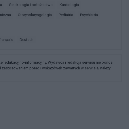
ia
Ginekologia i położnictwo
Kardiologia
iniczna
Otorynolaryngologia
Pediatria
Psychiatria
français
deutsch
kter edukacyjno-informacyjny. Wydawca i redakcja serwisu nie ponosi
ed zastosowaniem porad i wskazówek zawartych w serwisie, należy