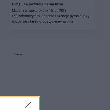
f92,f60 a pozwolenie na broń
Miałem w wieku około 15 lat f92 i
f60,zakonczyłem leczenie i tu moje pytanie; Czy
mogę się starać o pozwolenie na broń
Reklama: