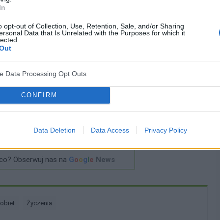
o na gruncie zawodowym, jak i rodzinnym oraz
In
 nieprawdopodobne i nierzeczywiste – marzenia.
o opt-out of Collection, Use, Retention, Sale, and/or Sharing
żdym dniem nabierajcie coraz większej ochoty na
ersonal Data that Is Unrelated with the Purposes for which it
lected.
Out
Dziękujemy, że jesteście.
ve Data Processing Opt Outs
Zespół Medforum
CONFIRM
? Udostępnij go na Facebooku?
Data Deletion
Data Access
Privacy Policy
co? Obserwuj nas na
G
o
o
g
l
e
News
kobiet
życzenia