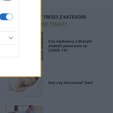
POLECAMY TREŚCI Z KATEGORII
INNE TEMATY
Czy naukowcy z Brazylii
znaleźli panaceum na
COIVD-19?
Sen czy ćwiczenia? Sen!