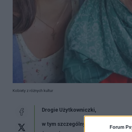
Kobiety z różnych kultur
Drogie Użytkowniczki,
w tym szczególnym dniu dla wszystk
Forum Psy