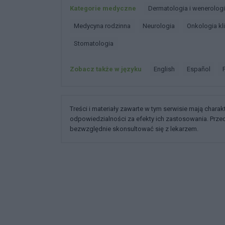
Kategorie medyczne
Dermatologia i wenerolog
Medycyna rodzinna
Neurologia
Onkologia kl
Stomatologia
Zobacz także w języku
english
español
Treści i materiały zawarte w tym serwisie mają chara
odpowiedzialności za efekty ich zastosowania. Prz
bezwzględnie skonsultować się z lekarzem.