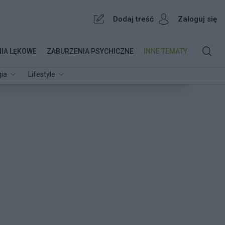
Dodaj treść
Zaloguj się
IA LĘKOWE
ZABURZENIA PSYCHICZNE
INNE TEMATY
ia
Lifestyle