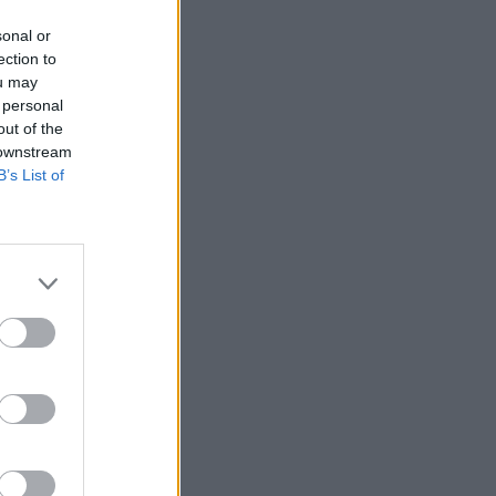
sonal or
ection to
ou may
 personal
out of the
 downstream
B’s List of