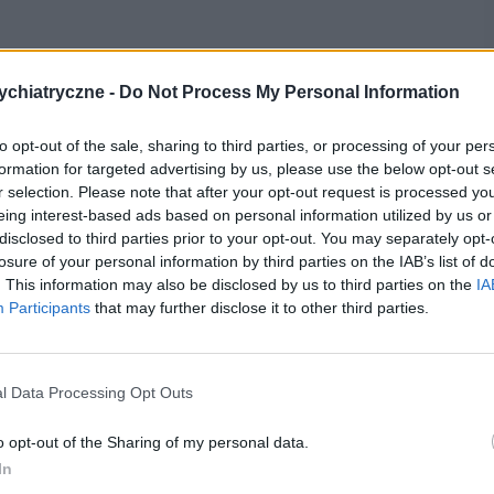
chiatryczne -
Do Not Process My Personal Information
eranych w Ameryce Południowej. Odpowiednia
azywana jest „napojem czarowników”. Jej
to opt-out of the sale, sharing to third parties, or processing of your per
lucynogenne, działające na ośrodkowy układ nerwowy
formation for targeted advertising by us, please use the below opt-out s
r selection. Please note that after your opt-out request is processed y
nie
ayahuasci
jako oczyszczające i pozwalające
eing interest-based ads based on personal information utilized by us or
yciu towarzyszą silne wymioty czy utrzymujący się
disclosed to third parties prior to your opt-out. You may separately opt-
losure of your personal information by third parties on the IAB’s list of
huasca
nie uzależnia. Jednak niektórzy lekarze
. This information may also be disclosed by us to third parties on the
IA
 w skutkach. Temat podchwyciła jedna z telewizji
Participants
that may further disclose it to other third parties.
mitowała rozmowę z jednym z lekarzy, którzy neguje
alaczami a nawet....z LSD.
l Data Processing Opt Outs
o opt-out of the Sharing of my personal data.
In
acz. Dokładne działanie na OUN nie zostało jeszcze w