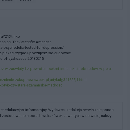
.VfaY21Xtmko
ssion. The Scientific American
ca-psychedelic-tested-for-depression/
z-plakac-rzygac-i-poczujesz-sie-cudownie
de-of-ayahuasca-20130215
roz-w-zaswiaty-i-z-powrotem-sekret-indianskich-obrzedow-w-peru-
eznienie-zakup-newsweek-pl,artykuly,341625,1.html
rkotyk-czy-stara-szamanska-madrosc
kter edukacyjno-informacyjny. Wydawca i redakcja serwisu nie ponosi
ed zastosowaniem porad i wskazówek zawartych w serwisie, należy