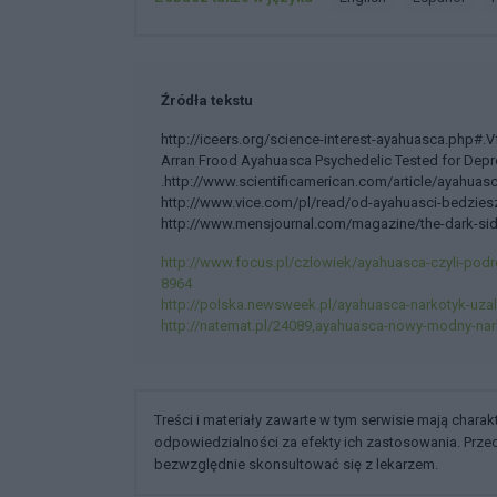
Źródła tekstu
http://iceers.org/science-interest-ayahuasca.php#
Arran Frood Ayahuasca Psychedelic Tested for Depre
.http://www.scientificamerican.com/article/ayahuas
http://www.vice.com/pl/read/od-ayahuasci-bedzies
http://www.mensjournal.com/magazine/the-dark-si
http://www.focus.pl/czlowiek/ayahuasca-czyli-pod
8964
http://polska.newsweek.pl/ayahuasca-narkotyk-uzal
http://natemat.pl/24089,ayahuasca-nowy-modny-na
Treści i materiały zawarte w tym serwisie mają chara
odpowiedzialności za efekty ich zastosowania. Prz
bezwzględnie skonsultować się z lekarzem.