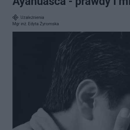
Ayahuasca - prawdy i m
Uzależnienia
Mgr inż. Edyta Żyromska