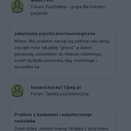
alieen1992
Forum:
Psychiatria - grupa dla rodziny i
pacjenta
zaburzenia psychiczno/neurologiczne
Witam. Mój problem zaczął się półtora roku temu,
zaczęło mnie tak jakby "gnieść" w klatce
piersiowej, poszedłem do lekarza rodzinnego,
zrobił rtg klatki piersiowej, ekg, morfologie i
wszystkie ba...
kasiacichocka11@wp.pl
Forum:
Opieka psychiatryczna
Problem z badaniami i autystycznego
nastolatka
Dzień dobry. Jestem mamą 14-latka z autyzmem.