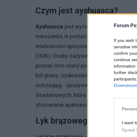
Czym jest ayahuasca?
Forum Psy
Ayahuasca
jest wyciągiem z roślin, zbi
mieszanka, w postaci brązowego płynu n
If you wish 
właściwości opisywane są jako silnie ha
sensitive in
confirm you
(OUN). Osoby zażywające, opisują działa
continue se
poznać inne stany podświadomości. Spoż
information 
further disc
ból głowy. Uzależnieni, przekonują ,że
aya
participants
ostrzegają - spożywanie może być zgubne
Downstream 
śniadaniowych, która w ub. tygodniu wye
stosowanie ayahuasci porównując ją z dop
Persona
Łyk brązowego naparu i….
I want t
Opted 
Lekarze przekonują -
ayahuasca
to dopal