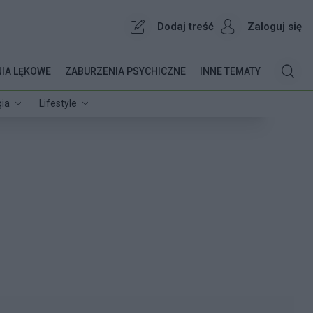
Dodaj treść
Zaloguj się
IA LĘKOWE
ZABURZENIA PSYCHICZNE
INNE TEMATY
ia
Lifestyle