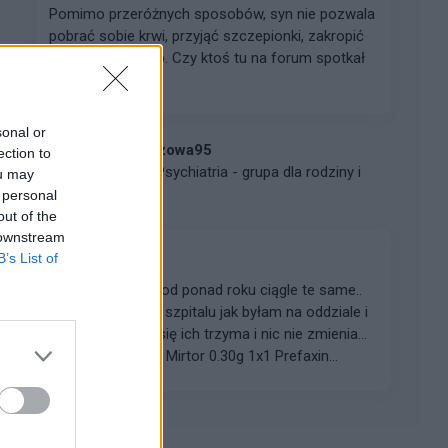
Pomimo przeróżnych sposobów, syn nie pozwala
pobrać sobie krwi, przyjąć szczepionki, zakropić
kropli do oczu, itp. Czy ktoś tu na forum spotkał
się z t...
sonal or
kasiarozowa95
ection to
Forum:
Psychiatria - grupa dla rodziny i
ou may
pacjenta
 personal
out of the
 downstream
B’s List of
Duuuuzo lekow
Witam. Biorę leki od ponad roku ciągle te same..
przepisali mi je w szpitalu jak byłam na oddziale i
moja psychiatra się ich trzyma i nic nie zmienia...
Linefor 0.15g 1x3 Mirtor 0.30g 1x1 Prefaxin...