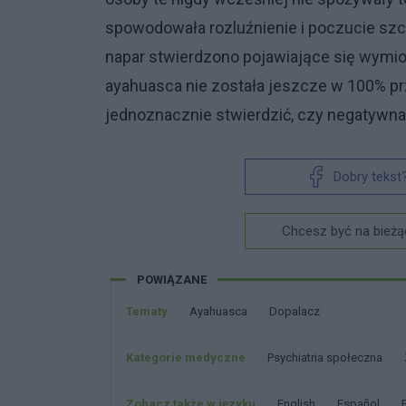
spowodowała rozluźnienie i poczucie szc
napar stwierdzono pojawiające się wymio
ayahuasca nie została jeszcze w 100% pr
jednoznacznie stwierdzić, czy negatywna
Dobry tekst
Chcesz być na bieżą
POWIĄZANE
Tematy
Ayahuasca
Dopalacz
Kategorie medyczne
Psychiatria społeczna
Zobacz także w języku
english
español