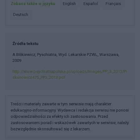
Zobacz także w języku
english
español
français
deutsch
Źródła tekstu
A.Bilikiewicz, Pyschiatria, Wyd. Lekarskie PZWL, Warszawa,
2009
http://www.psychiatriapolska.pl/uploads/images/PP_3_2013/Pi
skunowicz475_PP3_2013.pdf
Treści i materiały zawarte w tym serwisie mają charakter
edukacyjno-informacyjny. Wydawca i redakcja serwisu nie ponosi
odpowiedzialności za efekty ich zastosowania. Przed
zastosowaniem porad i wskazówek zawartych w serwisie, należy
bezwzględnie skonsultować się z lekarzem.