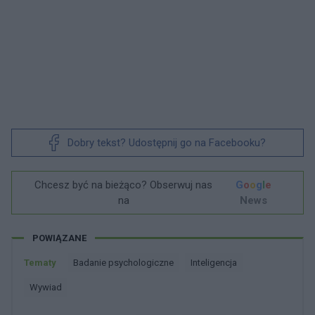
Dobry tekst? Udostępnij go na Facebooku?
Chcesz być na bieżąco? Obserwuj nas
G
o
o
g
l
e
na
News
POWIĄZANE
Tematy
Badanie psychologiczne
Inteligencja
Wywiad