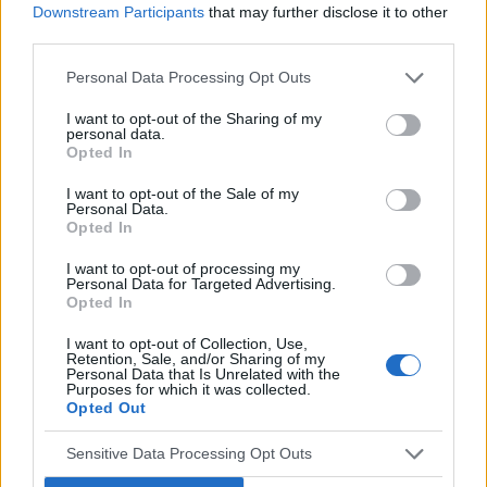
podc...
Downstream Participants
that may further disclose it to other
third parties.
godzu
Personal Data Processing Opt Outs
Forum:
Opieka psychiatryczna
I want to opt-out of the Sharing of my
personal data.
Opted In
Odstawienie medikinetu
I want to opt-out of the Sale of my
Witam, z moim psychiatrą z przyczyn niewiadomych
Personal Data.
Opted In
od kilku dni nie ma kontaktu, z tego powodu jestem
zmuszony spytać tutaj. Na ostatnim spotkaniu
I want to opt-out of processing my
rozmawialiśmy o odstawianiu medikinetu na rzecz
Personal Data for Targeted Advertising.
elvans...
Opted In
I want to opt-out of Collection, Use,
Retention, Sale, and/or Sharing of my
Personal Data that Is Unrelated with the
kasiacichocka11@wp.pl
Purposes for which it was collected.
Forum:
Opieka psychiatryczna
Opted Out
Sensitive Data Processing Opt Outs
Problem z badaniami i autystycznego nastolatka