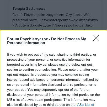
Terapia Systemowa
Cześć. Piszę z takim zapytaniem. Czy ktoś z Was
przerabiał może u psychoterapeuty swoje dzieciństwo
? A potem dorosłe życie ? Napiszę po krotce: Jako
dziecko byłam bardzo porównywana do innych,
częst...
Forum Psychiatryczne -
Do Not Process My
Personal Information
kingaaa89
If you wish to opt-out of the sale, sharing to third parties, or
Forum:
Kółko wsparcia psychicznego
processing of your personal or sensitive information for
targeted advertising by us, please use the below opt-out
section to confirm your selection. Please note that after your
opt-out request is processed you may continue seeing
Rozmowa, jak ja zaczac? jak sie zmienic zeby
interest-based ads based on personal information utilized by
wiecej gadac
us or personal information disclosed to third parties prior to
Jak zacząć więcej mówić o sobie? Mój problem
your opt-out. You may separately opt-out of the further
polega na tym że wole słuchać innych niż mówić. Ale
disclosure of your personal information by third parties on the
zaczyna to być bardzo męczące, ponieważ np po
IAB’s list of downstream participants. This information may
świętach i wizytach rodzinnych, rodzina/rodzeństwo
also be disclosed by us to third parties on the
IAB’s List of