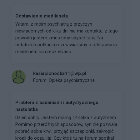
Odstawienie medikinetu
Witam, z moim psychiatrą z przyczyn
niewiadomych od kilku dni nie ma kontaktu, z tego
powodu jestem zmuszony spytać tutaj. Na
ostatnim spotkaniu rozmawialiśmy o odstawianiu
medikinetu na rzecz elvans...
kasiacichocka11@wp.pl
Forum:
Opieka psychiatryczna
Problem z badaniami i autystycznego
nastolatka
Dzień dobry. Jestem mamą 14-latka z autyzmem.
Pomimo przeróżnych sposobów, syn nie pozwala
pobrać sobie krwi, przyjąć szczepionki, zakropić
kropli do oczu, itp. Czy ktoś tu na forum spotkał