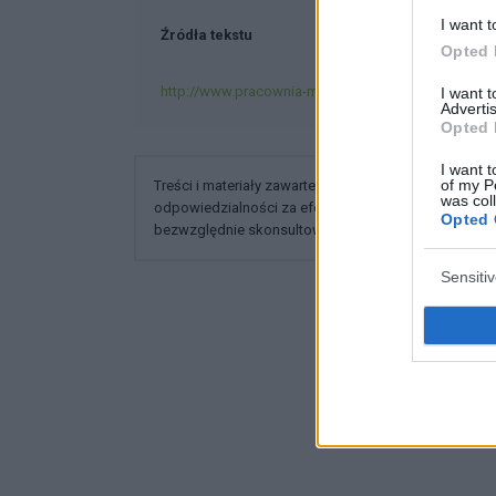
I want t
Źródła tekstu
Opted 
http://www.pracownia-mm.pl/szkolenie-krotkotermi
I want 
Advertis
Opted 
I want t
of my P
Treści i materiały zawarte w tym serwisie mają chara
was col
odpowiedzialności za efekty ich zastosowania. Prz
Opted 
bezwzględnie skonsultować się z lekarzem.
Sensiti