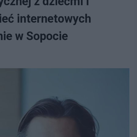
ycznej z dziećmi i
ieć internetowych
nie w Sopocie