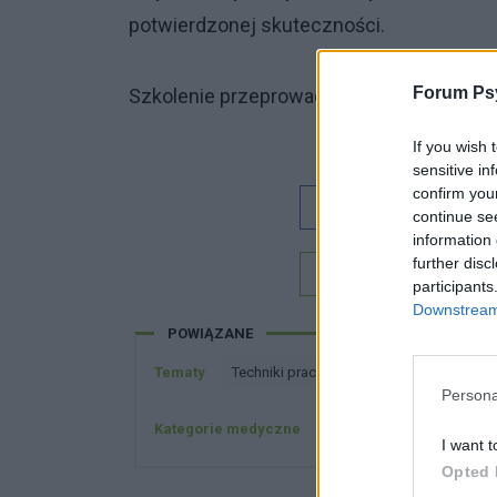
potwierdzonej skuteczności.
Forum Psy
Szkolenie przeprowadzi
dr n. med. Krzy
If you wish 
sensitive in
confirm you
Dobry tekst
continue se
information 
further disc
Chcesz być na bieżą
participants
Downstream 
POWIĄZANE
Tematy
Techniki pracy terapeutycznej sieć int
Persona
Kategorie medyczne
Psychiatria społeczna
I want t
Opted 