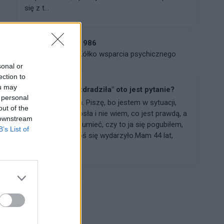
się z t...
leszek 1986
Forum:
Kółko wsparcia psychicznego
sonal or
ection to
ou may
"Zdradziła, nie zdradziła" oto jest pytanie?
 personal
Cześć wszystkim. Piszę, bo jestem w sytuacji,
out of the
która mnie przerosła i nie wiem, co jest prawdą, a
 downstream
co nie. Chcę zrozumieć, czy to ja się pogubiłem,
B’s List of
czy faktycznie coś się wydarzyło.Mam 44 lat,
jestem m...
Reklama: