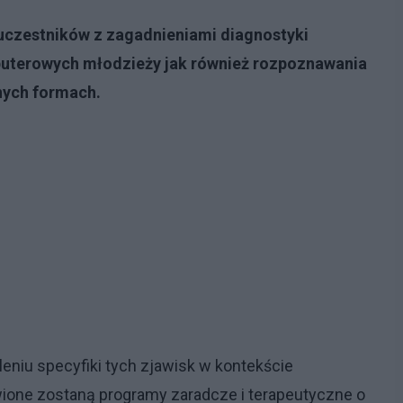
uczestników z zagadnieniami diagnostyki
mputerowych młodzieży jak również rozpoznawania
nych formach.
eniu specyfiki tych zjawisk w kontekście
one zostaną programy zaradcze i terapeutyczne o