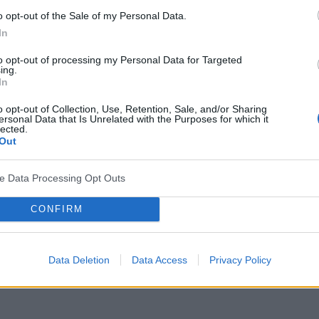
o opt-out of the Sale of my Personal Data.
In
nowe-02.html
to opt-out of processing my Personal Data for Targeted
ing.
In
o opt-out of Collection, Use, Retention, Sale, and/or Sharing
ersonal Data that Is Unrelated with the Purposes for which it
kter edukacyjno-informacyjny. Wydawca i redakcja serwisu nie ponosi
lected.
ed zastosowaniem porad i wskazówek zawartych w serwisie, należy
Out
ve Data Processing Opt Outs
CONFIRM
Data Deletion
Data Access
Privacy Policy