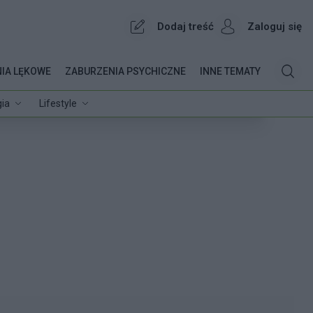
Dodaj treść
Zaloguj się
IA LĘKOWE
ZABURZENIA PSYCHICZNE
INNE TEMATY
ia
Lifestyle