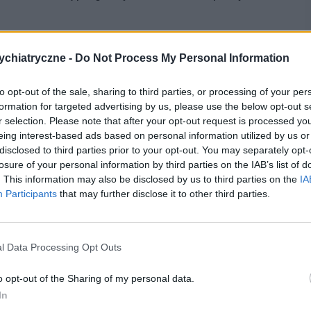
chiatryczne -
Do Not Process My Personal Information
sztof Szwajca
to opt-out of the sale, sharing to third parties, or processing of your per
formation for targeted advertising by us, please use the below opt-out s
r selection. Please note that after your opt-out request is processed y
? Udostępnij go na Facebooku?
eing interest-based ads based on personal information utilized by us or
disclosed to third parties prior to your opt-out. You may separately opt-
losure of your personal information by third parties on the IAB’s list of
co? Obserwuj nas na
G
o
o
g
l
e
News
. This information may also be disclosed by us to third parties on the
IA
Participants
that may further disclose it to other third parties.
ernetowych zagrożeń szkolenia psychologiczne kurs psychologiczne
l Data Processing Opt Outs
o opt-out of the Sharing of my personal data.
In