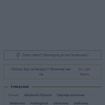
Dobry tekst? Udostępnij go na Facebooku?
Chcesz być na bieżąco? Obserwuj nas
G
o
o
g
l
e
na
News
POWIĄZANE
Tematy
Aktywność fizyczna
Depresja sezonowa
Melatonina
Podwzgórze
Serotonina
Siatkówka