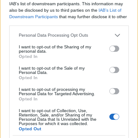
IAB’s list of downstream participants. This information may
polega na tym że wole słuchać innych niż mówić. Ale
also be disclosed by us to third parties on the
IAB’s List of
zaczyna to być bardzo męczące, ponieważ np po
Downstream Participants
that may further disclose it to other
świętach i wizytach rodzinnych, rodzina/rodzeństwo
third parties.
podc...
Personal Data Processing Opt Outs
I want to opt-out of the Sharing of my
godzu
personal data.
Forum:
Opieka psychiatryczna
Opted In
I want to opt-out of the Sale of my
Personal Data.
Odstawienie medikinetu
Opted In
Witam, z moim psychiatrą z przyczyn niewiadomych
I want to opt-out of processing my
od kilku dni nie ma kontaktu, z tego powodu jestem
Personal Data for Targeted Advertising.
zmuszony spytać tutaj. Na ostatnim spotkaniu
Opted In
rozmawialiśmy o odstawianiu medikinetu na rzecz
I want to opt-out of Collection, Use,
elvans...
Retention, Sale, and/or Sharing of my
Personal Data that Is Unrelated with the
Purposes for which it was collected.
Opted Out
kasiacichocka11@wp.pl