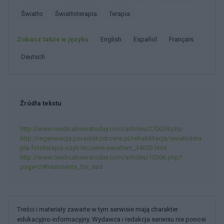
światło
światłoterapia
Terapia
Zobacz także w języku
english
español
français
deutsch
Źródła tekstu
http://www.medicalnewstoday.com/articles/270059.php
http://regeneracja.poradnikzdrowie.pl/rehabilitacja/swiatlotera
pia-fototerapia-czyli-leczenie-swiatlem_34053.html
http://www.medicalnewstoday.com/articles/10306.php?
page=2#treatments_for_sad
Treści i materiały zawarte w tym serwisie mają charakter
edukacyjno-informacyjny. Wydawca i redakcja serwisu nie ponosi