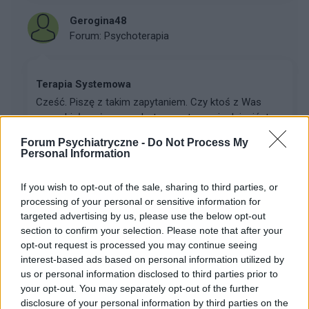
Gerogina48
Forum:
Psychoterapia
Terapia Systemowa
Cześć. Piszę z takim zapytaniem. Czy ktoś z Was
przerabiał może u psychoterapeuty swoje dzieciństwo
? A potem dorosłe życie ? Napiszę po krotce: Jako
Forum Psychiatryczne -
Do Not Process My
dziecko byłam bardzo porównywana do innych,
Personal Information
częst...
If you wish to opt-out of the sale, sharing to third parties, or
processing of your personal or sensitive information for
kingaaa89
targeted advertising by us, please use the below opt-out
Forum:
Kółko wsparcia psychicznego
section to confirm your selection. Please note that after your
opt-out request is processed you may continue seeing
interest-based ads based on personal information utilized by
us or personal information disclosed to third parties prior to
Rozmowa, jak ja zaczac? jak sie zmienic zeby
your opt-out. You may separately opt-out of the further
wiecej gadac
disclosure of your personal information by third parties on the
Jak zacząć więcej mówić o sobie? Mój problem