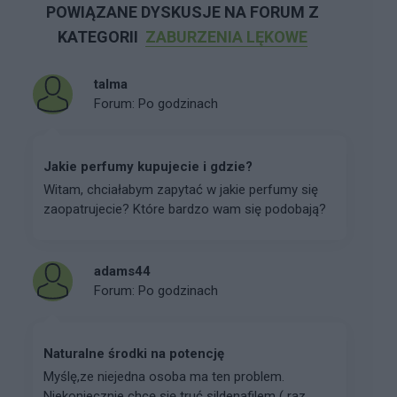
POWIĄZANE DYSKUSJE NA FORUM Z
KATEGORII
ZABURZENIA LĘKOWE
talma
Forum:
Po godzinach
Jakie perfumy kupujecie i gdzie?
Witam, chciałabym zapytać w jakie perfumy się
zaopatrujecie? Które bardzo wam się podobają?
adams44
Forum:
Po godzinach
Naturalne środki na potencję
Myślę,ze niejedna osoba ma ten problem.
Niekoniecznie chcę się truć sildenafilem ( raz