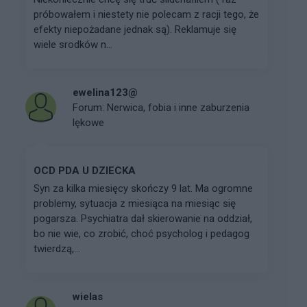
próbowałem i niestety nie polecam z racji tego, że
efekty niepożadane jednak są). Reklamuje się
wiele srodków n...
ewelina123@
Forum:
Nerwica, fobia i inne zaburzenia
lękowe
OCD PDA U DZIECKA
Syn za kilka miesięcy skończy 9 lat. Ma ogromne
problemy, sytuacja z miesiąca na miesiąc się
pogarsza. Psychiatra dał skierowanie na oddział,
bo nie wie, co zrobić, choć psycholog i pedagog
twierdzą,...
wielas