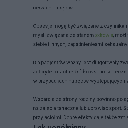
nerwice natręctw.
Obsesje mogą być związane z czynnikam
mysli związane ze stanem
zdrowia
, możl
siebie i innych, zagadnienieami seksualnym
Dla pacjentów ważny jest długotrwały zwi
autorytet i istotne źródło wsparcia. Le
w przypadkach natręctw występujących 
Wsparcie ze strony rodziny powinno poleg
na zajęcia taneczne lub uprawiać sport. 
przyjaciółmi. Dobre efekty daje także zmi
Lęk uogólniony