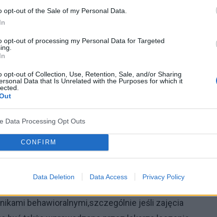
o opt-out of the Sale of my Personal Data.
stąpienie pierwszego napadu
lęku
można wymienić:
In
dkiem,chorobą lub zgonem w otoczeniu,
to opt-out of processing my Personal Data for Targeted
 wstrzyknięcie antybiotyków),
ing.
In
o opt-out of Collection, Use, Retention, Sale, and/or Sharing
zakażenie lub choroba somatyczna.
ersonal Data that Is Unrelated with the Purposes for which it
lected.
Out
ci fobii
ve Data Processing Opt Outs
ch i kontaktach z określonymi przedmiotami
oraz
CONFIRM
kreśla się mianem
fobii
. W populacji ogólnej
i, burzą, zwierzętami, ciemnością i wysokością.
Data Deletion
Data Access
Privacy Policy
nikami behawioralnymi,szczególnie jeśli zajęcia