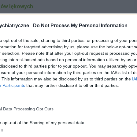
nów lękowych
chiatryczne -
Do Not Process My Personal Information
to opt-out of the sale, sharing to third parties, or processing of your per
formation for targeted advertising by us, please use the below opt-out s
r selection. Please note that after your opt-out request is processed y
czyny stanów lękowych
eing interest-based ads based on personal information utilized by us or
disclosed to third parties prior to your opt-out. You may separately opt-
losure of your personal information by third parties on the IAB’s list of
 w wieku 20-30 lat. Głównie występują u
. This information may also be disclosed by us to third parties on the
IA
Participants
that may further disclose it to other third parties.
i, szczególnie w rodzinach o niekorzystnych i
 obawami przed utratą lub oddzieleniem się od
l Data Processing Opt Outs
o opt-out of the Sharing of my personal data.
y, zwykle u matki, występowały stany lękowe.
In