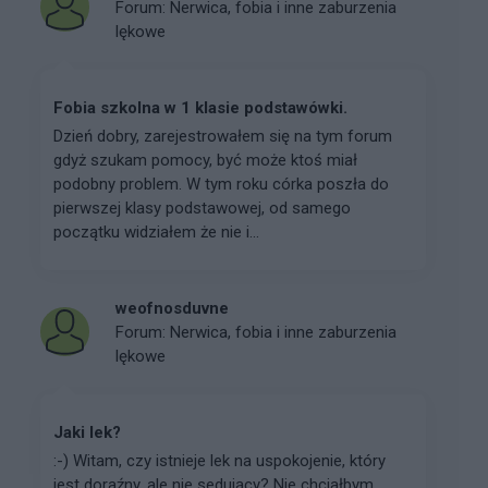
Forum:
Nerwica, fobia i inne zaburzenia
lękowe
Fobia szkolna w 1 klasie podstawówki.
Dzień dobry, zarejestrowałem się na tym forum
gdyż szukam pomocy, być może ktoś miał
podobny problem. W tym roku córka poszła do
pierwszej klasy podstawowej, od samego
początku widziałem że nie i...
weofnosduvne
Forum:
Nerwica, fobia i inne zaburzenia
lękowe
Jaki lek?
:-) Witam, czy istnieje lek na uspokojenie, który
jest doraźny, ale nie sedujący? Nie chciałbym