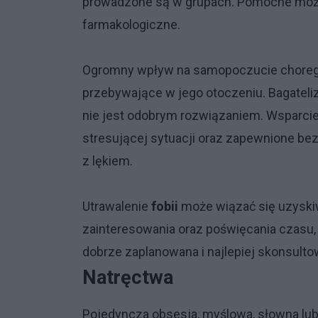
prowadzone są w grupach. Pomocne może
farmakologiczne.
Ogromny wpływ na samopoczucie chorego m
przebywające w jego otoczeniu. Bagateli
nie jest odobrym rozwiązaniem. Wsparci
stresującej sytuacji oraz zapewnione b
z lękiem.
Utrawalenie
fobii
może wiązać się uzyski
zainteresowania oraz poświęcania czasu,
dobrze zaplanowana i najlepiej skonsult
Natręctwa
Pojedyncza obsesja, myślowa, słowna lub