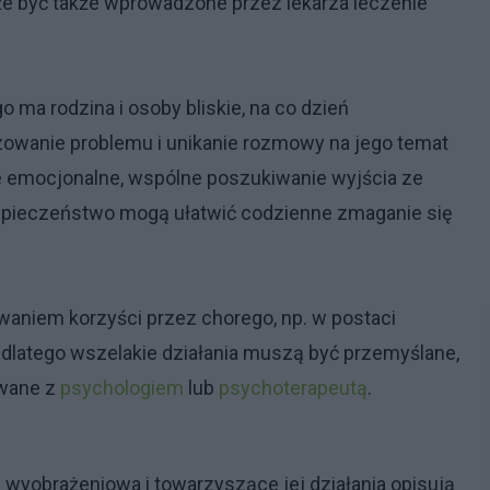
 być także wprowadzone przez lekarza leczenie
a rodzina i osoby bliskie, na co dzień
zowanie problemu i unikanie rozmowy na jego temat
e emocjonalne, wspólne poszukiwanie wyjścia ze
ezpieczeństwo mogą ułatwić codzienne zmaganie się
waniem korzyści przez chorego, np. w postaci
 dlatego wszelakie działania muszą być przemyślane,
owane z
psychologiem
lub
psychoterapeutą
.
 wyobrażeniowa i towarzyszące jej działania opisują