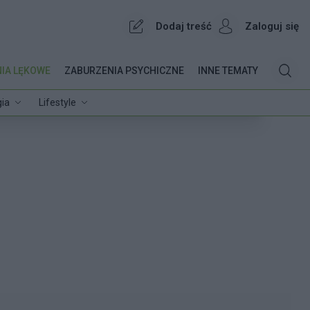
Dodaj treść
Zaloguj się
IA LĘKOWE
ZABURZENIA PSYCHICZNE
INNE TEMATY
ia
Lifestyle