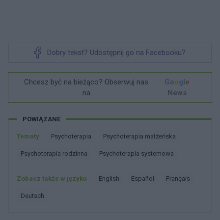
Dobry tekst? Udostępnij go na Facebooku?
Chcesz być na bieżąco? Obserwuj nas
G
o
o
g
l
e
na
News
POWIĄZANE
Tematy
Psychoterapia
Psychoterapia małżeńska
Psychoterapia rodzinna
Psychoterapia systemowa
Zobacz także w języku
english
español
français
deutsch