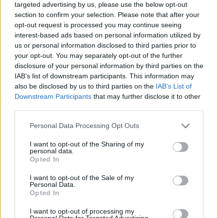
targeted advertising by us, please use the below opt-out
przerabiał może u psychoterapeuty swoje dzieciństwo
section to confirm your selection. Please note that after your
? A potem dorosłe życie ? Napiszę po krotce: Jako
opt-out request is processed you may continue seeing
dziecko byłam bardzo porównywana do innych,
interest-based ads based on personal information utilized by
częst...
us or personal information disclosed to third parties prior to
your opt-out. You may separately opt-out of the further
disclosure of your personal information by third parties on the
kingaaa89
IAB’s list of downstream participants. This information may
Forum:
Kółko wsparcia psychicznego
also be disclosed by us to third parties on the
IAB’s List of
Downstream Participants
that may further disclose it to other
third parties.
Rozmowa, jak ja zaczac? jak sie zmienic zeby
Personal Data Processing Opt Outs
wiecej gadac
Jak zacząć więcej mówić o sobie? Mój problem
I want to opt-out of the Sharing of my
polega na tym że wole słuchać innych niż mówić. Ale
personal data.
Opted In
zaczyna to być bardzo męczące, ponieważ np po
świętach i wizytach rodzinnych, rodzina/rodzeństwo
I want to opt-out of the Sale of my
podc...
Personal Data.
Opted In
I want to opt-out of processing my
godzu
Personal Data for Targeted Advertising.