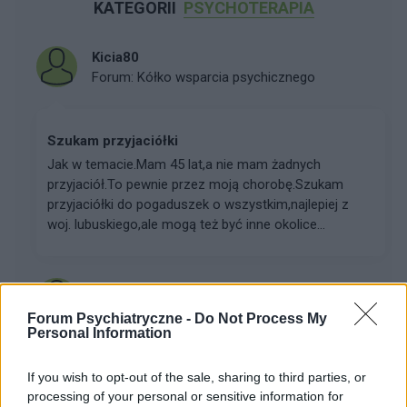
KATEGORII
PSYCHOTERAPIA
Kicia80
Forum:
Kółko wsparcia psychicznego
Szukam przyjaciółki
Jak w temacie.Mam 45 lat,a nie mam żadnych
przyjaciół.To pewnie przez moją chorobę.Szukam
przyjaciółki do pogaduszek o wszystkim,najlepiej z
woj. lubuskiego,ale mogą też być inne okolice...
Gerogina48
Forum:
Psychoterapia
Forum Psychiatryczne -
Do Not Process My
Personal Information
Terapia Systemowa
If you wish to opt-out of the sale, sharing to third parties, or
Cześć. Piszę z takim zapytaniem. Czy ktoś z Was
processing of your personal or sensitive information for