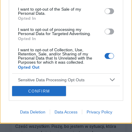
I want to opt-out of the Sale of my
Personal Data.
kasiacichocka11@wp.pl
Opted In
Forum:
Opieka psychiatryczna
I want to opt-out of processing my
Personal Data for Targeted Advertising.
Opted In
Problem z badaniami i autystycznego nastolatka
I want to opt-out of Collection, Use,
Dzień dobry. Jestem mamą 14-latka z autyzmem.
Retention, Sale, and/or Sharing of my
Pomimo przeróżnych sposobów, syn nie pozwala
Personal Data that Is Unrelated with the
Purposes for which it was collected.
pobrać sobie krwi, przyjąć szczepionki, zakropić kropli
Opted Out
do oczu, itp. Czy ktoś tu na forum spotkał się z t...
Sensitive Data Processing Opt Outs
CONFIRM
leszek 1986
Forum:
Kółko wsparcia psychicznego
Data Deletion
Data Access
Privacy Policy
"Zdradziła, nie zdradziła" oto jest pytanie?
Cześć wszystkim. Piszę, bo jestem w sytuacji, która