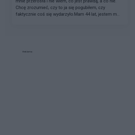
mnie przerosła i nie wiem, co jest prawdą, a co nie.
Chcę zrozumieć, czy to ja się pogubiłem, czy
faktycznie coś się wydarzyło.Mam 44 lat, jestem m...
Reklama: