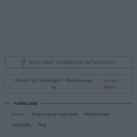
Dobry tekst? Udostępnij go na Facebooku?
Chcesz być na bieżąco? Obserwuj nas
G
o
o
g
l
e
na
News
POWIĄZANE
Tematy
Ekspozycja w terapii ptsd
Młodzi ludzie
Nastolatki
Ptsd