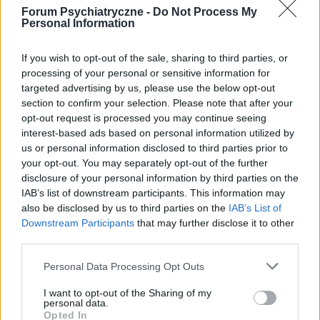
Forum Psychiatryczne -
Do Not Process My
Rozmowa, jak ja zaczac? jak sie zmienic zeby
Personal Information
wiecej gadac
Jak zacząć więcej mówić o sobie? Mój problem
If you wish to opt-out of the sale, sharing to third parties, or
polega na tym że wole słuchać innych niż mówić. Ale
processing of your personal or sensitive information for
zaczyna to być bardzo męczące, ponieważ np po
targeted advertising by us, please use the below opt-out
świętach i wizytach rodzinnych, rodzina/rodzeństwo
section to confirm your selection. Please note that after your
podc...
opt-out request is processed you may continue seeing
interest-based ads based on personal information utilized by
us or personal information disclosed to third parties prior to
godzu
your opt-out. You may separately opt-out of the further
Forum:
Opieka psychiatryczna
disclosure of your personal information by third parties on the
IAB’s list of downstream participants. This information may
also be disclosed by us to third parties on the
IAB’s List of
Downstream Participants
that may further disclose it to other
Odstawienie medikinetu
third parties.
Witam, z moim psychiatrą z przyczyn niewiadomych
od kilku dni nie ma kontaktu, z tego powodu jestem
Personal Data Processing Opt Outs
zmuszony spytać tutaj. Na ostatnim spotkaniu
rozmawialiśmy o odstawianiu medikinetu na rzecz
I want to opt-out of the Sharing of my
personal data.
elvans...
Opted In