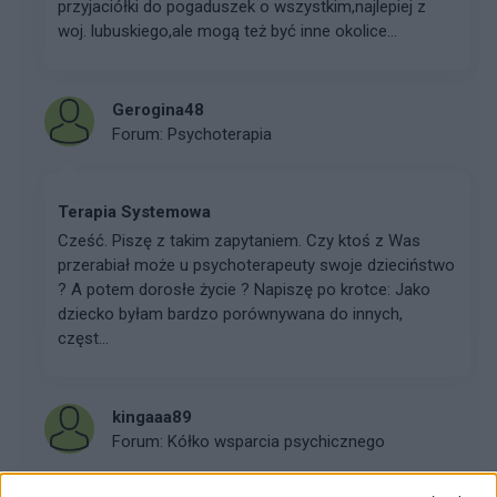
przyjaciółki do pogaduszek o wszystkim,najlepiej z
woj. lubuskiego,ale mogą też być inne okolice...
Gerogina48
Forum:
Psychoterapia
Terapia Systemowa
Cześć. Piszę z takim zapytaniem. Czy ktoś z Was
przerabiał może u psychoterapeuty swoje dzieciństwo
? A potem dorosłe życie ? Napiszę po krotce: Jako
dziecko byłam bardzo porównywana do innych,
częst...
kingaaa89
Forum:
Kółko wsparcia psychicznego