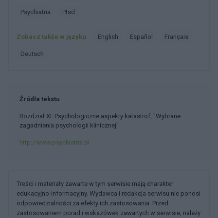
Psychiatria
Ptsd
Zobacz także w języku
english
español
français
deutsch
Źródła tekstu
Rozdział XI: Psychologiczne aspekty katastrof, "Wybrane
zagadnienia psychologii klinicznej"
http://www.psychiatria.pl
Treści i materiały zawarte w tym serwisie mają charakter
edukacyjno-informacyjny. Wydawca i redakcja serwisu nie ponosi
odpowiedzialności za efekty ich zastosowania. Przed
zastosowaniem porad i wskazówek zawartych w serwisie, należy