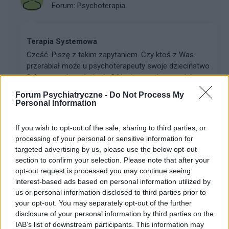
Forum:
Psychoterapia
Terapia Systemowa
Cześć. Piszę z takim zapytaniem. Czy ktoś z Was
przerabiał może u psychoterapeuty swoje dzieciństwo
? A potem dorosłe życie ? Napiszę po krotce: Jako
dziecko byłam bardzo porównywana do innych,
Forum Psychiatryczne -
Do Not Process My
częst...
Personal Information
If you wish to opt-out of the sale, sharing to third parties, or
kingaaa89
processing of your personal or sensitive information for
Forum:
Kółko wsparcia psychicznego
targeted advertising by us, please use the below opt-out
section to confirm your selection. Please note that after your
opt-out request is processed you may continue seeing
interest-based ads based on personal information utilized by
Rozmowa, jak ja zaczac? jak sie zmienic zeby
us or personal information disclosed to third parties prior to
wiecej gadac
your opt-out. You may separately opt-out of the further
Jak zacząć więcej mówić o sobie? Mój problem
disclosure of your personal information by third parties on the
polega na tym że wole słuchać innych niż mówić. Ale
IAB’s list of downstream participants. This information may