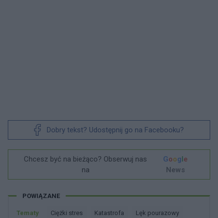
Dobry tekst? Udostępnij go na Facebooku?
Chcesz być na bieżąco? Obserwuj nas
G
o
o
g
l
e
na
News
POWIĄZANE
Tematy
Ciężki stres
Katastrofa
Lęk pourazowy