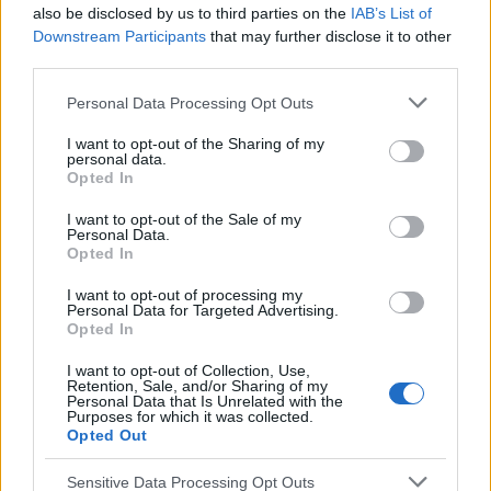
zaczyna to być bardzo męczące, ponieważ np po
also be disclosed by us to third parties on the
IAB’s List of
świętach i wizytach rodzinnych, rodzina/rodzeństwo
Downstream Participants
that may further disclose it to other
podc...
third parties.
Personal Data Processing Opt Outs
godzu
I want to opt-out of the Sharing of my
Forum:
Opieka psychiatryczna
personal data.
Opted In
I want to opt-out of the Sale of my
Odstawienie medikinetu
Personal Data.
Opted In
Witam, z moim psychiatrą z przyczyn niewiadomych
od kilku dni nie ma kontaktu, z tego powodu jestem
I want to opt-out of processing my
zmuszony spytać tutaj. Na ostatnim spotkaniu
Personal Data for Targeted Advertising.
rozmawialiśmy o odstawianiu medikinetu na rzecz
Opted In
elvans...
I want to opt-out of Collection, Use,
Retention, Sale, and/or Sharing of my
Personal Data that Is Unrelated with the
Purposes for which it was collected.
kasiacichocka11@wp.pl
Opted Out
Forum:
Opieka psychiatryczna
Sensitive Data Processing Opt Outs