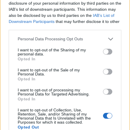
świętach i wizytach rodzinnych, rodzina/rodzeństwo
disclosure of your personal information by third parties on the
podc...
IAB’s list of downstream participants. This information may
also be disclosed by us to third parties on the
IAB’s List of
Downstream Participants
that may further disclose it to other
third parties.
godzu
Forum:
Opieka psychiatryczna
Personal Data Processing Opt Outs
I want to opt-out of the Sharing of my
personal data.
Odstawienie medikinetu
Opted In
Witam, z moim psychiatrą z przyczyn niewiadomych
od kilku dni nie ma kontaktu, z tego powodu jestem
I want to opt-out of the Sale of my
Personal Data.
zmuszony spytać tutaj. Na ostatnim spotkaniu
Opted In
rozmawialiśmy o odstawianiu medikinetu na rzecz
elvans...
I want to opt-out of processing my
Personal Data for Targeted Advertising.
Opted In
alieen1992
I want to opt-out of Collection, Use,
Retention, Sale, and/or Sharing of my
Forum:
Psychiatria - grupa dla rodziny i pacjenta
Personal Data that Is Unrelated with the
Purposes for which it was collected.
Opted Out