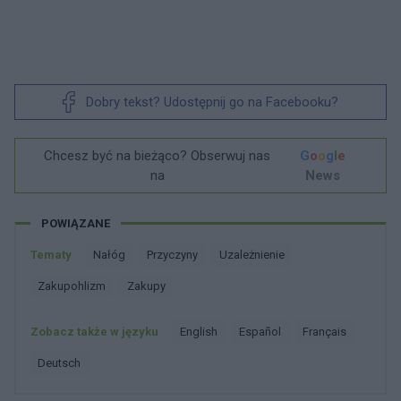
Dobry tekst? Udostępnij go na Facebooku?
Chcesz być na bieżąco? Obserwuj nas
G
o
o
g
l
e
na
News
POWIĄZANE
Tematy
Nałóg
Przyczyny
Uzależnienie
Zakupohlizm
Zakupy
Zobacz także w języku
english
español
français
deutsch