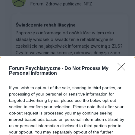
Forum:
Zdrowie publiczne, NFZ
Świadczenie rehabilitacyjne
Poproszę o informacje od osób które w tym roku
składały wniosek o świadczenie rehabilitacyjne ile
czekaliście na jakąkolwiek informacje zwrotną z ZUS?
Czy to wezwanie na komisję, odmowa, decyzja zaoc...
Forum Psychiatryczne -
Do Not Process My
Personal Information
kingaaa89
Forum:
Psychiatria - grupa dla rodziny i pacjenta
If you wish to opt-out of the sale, sharing to third parties, or
processing of your personal or sensitive information for
targeted advertising by us, please use the below opt-out
Rozmowa, co jest ze mna nie tak, jak nauczyc sie
section to confirm your selection. Please note that after your
wiecej mowic o sobie?
opt-out request is processed you may continue seeing
Jak zacząć więcej mówić o sobie? Mój problem
interest-based ads based on personal information utilized by
polega na tym że wole słuchać innych niż mówić. Ale
us or personal information disclosed to third parties prior to
zaczyna to być bardzo męczące, ponieważ np po
your opt-out. You may separately opt-out of the further